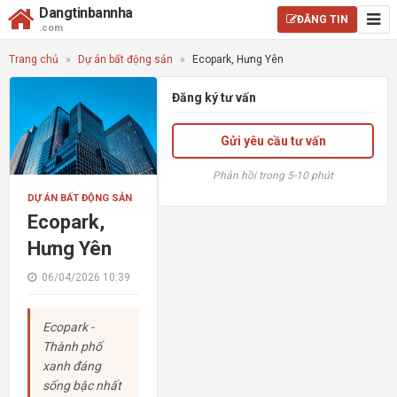
Dangtinbannha
ĐĂNG TIN
.com
Trang chủ
»
Dự án bất động sản
»
Ecopark, Hưng Yên
Đăng ký tư vấn
Gửi yêu cầu tư vấn
Phản hồi trong 5-10 phút
DỰ ÁN BẤT ĐỘNG SẢN
Ecopark,
Hưng Yên
06/04/2026 10:39
Ecopark -
Thành phố
xanh đáng
sống bậc nhất