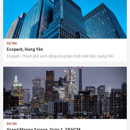
DỰ ÁN
Ecopark, Hưng Yên
Ecopark - Thành phố xanh đáng sống bậc nhất miền Bắc, Hưng Yên.
DỰ ÁN
Grand Marina Saigon, Quận 1, TP.HCM