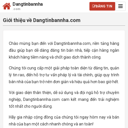
Dangtinbannha
ĐĂNG TIN
.com
Giới thiệu về Dangtinbannha.com
Chào mừng bạn đến với Dangtinbannha.com, nền tảng hàng
đầu giúp bạn dễ dàng đăng tin bán nhà, tiếp cận hàng ngàn
khách hàng tiềm năng và chốt giao dịch thành công.
Chúng tôi cung cấp một giải pháp toàn diện từ đăng tin, quản
lý tin rao, đến hỗ trợ tư vấn pháp lý và tài chính, giúp quy trình
bán nhà của bạn trở nên đơn giản và hiệu quả hơn bao giờ hết.
Với giao diện thân thiện, dễ sử dụng và đội ngũ hỗ trợ chuyên
nghiệp, Dangtinbannha.com cam kết mang đến trải nghiệm
tốt nhất cho người dùng.
Hãy gia nhập cộng đồng của chúng tôi ngay hôm nay và bán
nhà của bạn một cách nhanh chóng và an toàn!