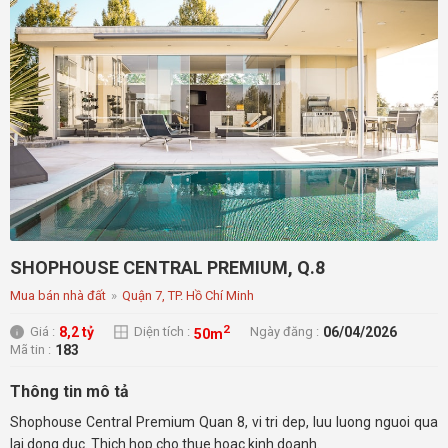
SHOPHOUSE CENTRAL PREMIUM, Q.8
Mua bán nhà đất
»
Quận 7, TP. Hồ Chí Minh
2
8,2 tỷ
06/04/2026
Giá :
Diện tích :
Ngày đăng :
50m
183
Mã tin :
Thông tin mô tả
Shophouse Central Premium Quan 8, vi tri dep, luu luong nguoi qua
lai dong duc. Thich hop cho thue hoac kinh doanh.