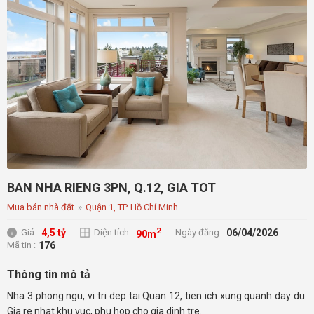
BAN NHA RIENG 3PN, Q.12, GIA TOT
Mua bán nhà đất
»
Quận 1, TP. Hồ Chí Minh
2
4,5 tỷ
06/04/2026
Giá :
Diện tích :
Ngày đăng :
90m
176
Mã tin :
Thông tin mô tả
Nha 3 phong ngu, vi tri dep tai Quan 12, tien ich xung quanh day du.
Gia re nhat khu vuc, phu hop cho gia dinh tre.