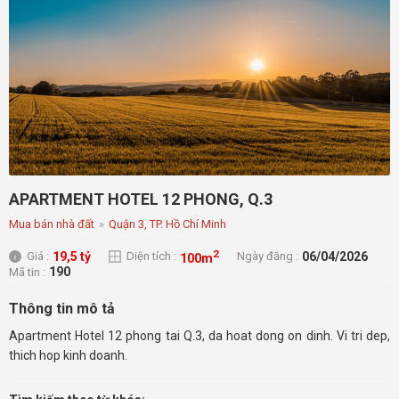
APARTMENT HOTEL 12 PHONG, Q.3
Mua bán nhà đất
»
Quận 3, TP. Hồ Chí Minh
2
19,5 tỷ
06/04/2026
Giá :
Diện tích :
Ngày đăng :
100m
190
Mã tin :
Thông tin mô tả
Apartment Hotel 12 phong tai Q.3, da hoat dong on dinh. Vi tri dep,
thich hop kinh doanh.