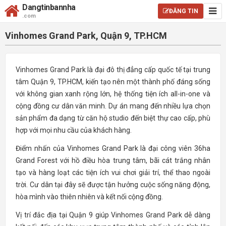
Dangtinbannha
ĐĂNG TIN
.com
Vinhomes Grand Park, Quận 9, TP.HCM
Vinhomes Grand Park là đại đô thị đẳng cấp quốc tế tại trung
tâm Quận 9, TP.HCM, kiến tạo nên một thành phố đáng sống
với không gian xanh rộng lớn, hệ thống tiện ích all-in-one và
cộng đồng cư dân văn minh. Dự án mang đến nhiều lựa chọn
sản phẩm đa dạng từ căn hộ studio đến biệt thự cao cấp, phù
hợp với mọi nhu cầu của khách hàng.
Điểm nhấn của Vinhomes Grand Park là đại công viên 36ha
Grand Forest với hồ điều hòa trung tâm, bãi cát trắng nhân
tạo và hàng loạt các tiện ích vui chơi giải trí, thể thao ngoài
trời. Cư dân tại đây sẽ được tận hưởng cuộc sống năng động,
hòa mình vào thiên nhiên và kết nối cộng đồng.
Vị trí đắc địa tại Quận 9 giúp Vinhomes Grand Park dễ dàng