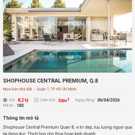
SHOPHOUSE CENTRAL PREMIUM, Q.8
Mua bán nhà đất
»
Quận 7, TP. Hồ Chí Minh
2
8,2 tỷ
06/04/2026
Giá :
Diện tích :
Ngày đăng :
50m
183
Mã tin :
Thông tin mô tả
Shophouse Central Premium Quan 8, vi tri dep, luu luong nguoi qua
lai dong duc. Thich hop cho thue hoac kinh doanh.