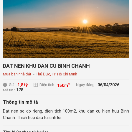
DAT NEN KHU DAN CU BINH CHANH
Mua bán nhà đất
»
Thủ Đức, TP. Hồ Chí Minh
2
1,8 tỷ
06/04/2026
Giá :
Diện tích :
Ngày đăng :
150m
178
Mã tin :
Thông tin mô tả
Dat nen so do rieng, dien tich 100m2, khu dan cu hien huu Binh
Chanh. Thich hop dau tu sinh loi.