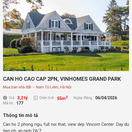
CAN HO CAO CAP 2PN, VINHOMES GRAND PARK
Mua bán nhà đất
»
Nam Từ Liêm, Hà Nội
2
3,2 tỷ
06/04/2026
Giá :
Diện tích :
Ngày đăng :
55m
177
Mã tin :
Thông tin mô tả
Can ho 2 phong ngu, full noi that, view dep Vincom Center. Day du
tien ich, an ninh 24/7.