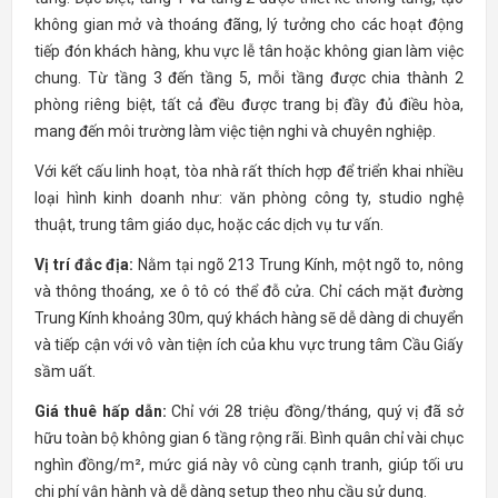
không gian mở và thoáng đãng, lý tưởng cho các hoạt động
tiếp đón khách hàng, khu vực lễ tân hoặc không gian làm việc
chung. Từ tầng 3 đến tầng 5, mỗi tầng được chia thành 2
phòng riêng biệt, tất cả đều được trang bị đầy đủ điều hòa,
mang đến môi trường làm việc tiện nghi và chuyên nghiệp.
Với kết cấu linh hoạt, tòa nhà rất thích hợp để triển khai nhiều
loại hình kinh doanh như: văn phòng công ty, studio nghệ
thuật, trung tâm giáo dục, hoặc các dịch vụ tư vấn.
Vị trí đắc địa:
Nằm tại ngõ 213 Trung Kính, một ngõ to, nông
và thông thoáng, xe ô tô có thể đỗ cửa. Chỉ cách mặt đường
Trung Kính khoảng 30m, quý khách hàng sẽ dễ dàng di chuyển
và tiếp cận với vô vàn tiện ích của khu vực trung tâm Cầu Giấy
sầm uất.
Giá thuê hấp dẫn:
Chỉ với 28 triệu đồng/tháng, quý vị đã sở
hữu toàn bộ không gian 6 tầng rộng rãi. Bình quân chỉ vài chục
nghìn đồng/m², mức giá này vô cùng cạnh tranh, giúp tối ưu
chi phí vận hành và dễ dàng setup theo nhu cầu sử dụng.