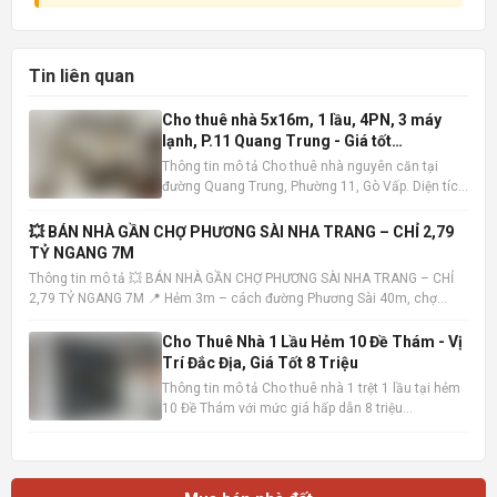
Tin liên quan
Cho thuê nhà 5x16m, 1 lầu, 4PN, 3 máy
lạnh, P.11 Quang Trung - Giá tốt
10tr/tháng
Thông tin mô tả Cho thuê nhà nguyên căn tại
đường Quang Trung, Phường 11, Gò Vấp. Diện tích
5x16m , kết cấu 1 trệt 1 lầu, bao gồm 4 phòng ngủ
và 3 phòng tắm. Nhà có sẵn 3 máy lạnh, tiện nghi
💥 BÁN NHÀ GẦN CHỢ PHƯƠNG SÀI NHA TRANG – CHỈ 2,79
đầy đủ, sẵn sàng dọn vào ở ngay. Vị trí nhà đắc
TỶ NGANG 7M
địa, khu dâ
Thông tin mô tả 💥 BÁN NHÀ GẦN CHỢ PHƯƠNG SÀI NHA TRANG – CHỈ
2,79 TỶ NGANG 7M 📍 Hẻm 3m – cách đường Phương Sài 40m, chợ
100m – tiện ích đầy đủ 📐 Diện tích: 40,7m² – ngang 7m (hiếm) 🏡 Nhà 1
trệt 1 lầu – hướng Tây Bắc – sổ hồng hoàn công • Trệt: khách
Cho Thuê Nhà 1 Lầu Hẻm 10 Đề Thám - Vị
Trí Đắc Địa, Giá Tốt 8 Triệu
Thông tin mô tả Cho thuê nhà 1 trệt 1 lầu tại hẻm
10 Đề Thám với mức giá hấp dẫn 8 triệu
đồng/tháng. Vị trí cực kỳ thuận lợi, chỉ cách mặt
tiền đường Đề Thám vài bước chân và gần Đại lộ
Hòa Bình, dễ dàng di chuyển đến các khu vực
trung tâm. Ngôi nhà