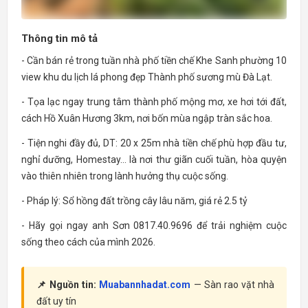
Thông tin mô tả
- Cần bán rẻ trong tuần nhà phố tiền chế Khe Sanh phường 10
view khu du lịch lá phong đẹp Thành phố sương mù Đà Lạt.
- Tọa lạc ngay trung tâm thành phố mộng mơ, xe hơi tới đất,
cách Hồ Xuân Hương 3km, nơi bốn mùa ngập tràn sắc hoa.
- Tiện nghi đầy đủ, DT: 20 x 25m nhà tiền chế phù hợp đầu tư,
nghỉ dưỡng, Homestay… là nơi thư giãn cuối tuần, hòa quyện
vào thiên nhiên trong lành hưởng thụ cuộc sống.
- Pháp lý: Sổ hồng đất trồng cây lâu năm, giá rẻ 2.5 tỷ
- Hãy gọi ngay anh Sơn 0817.40.9696 để trải nghiệm cuộc
sống theo cách của mình 2026.
📌 Nguồn tin:
Muabannhadat.com
— Sàn rao vặt nhà
đất uy tín