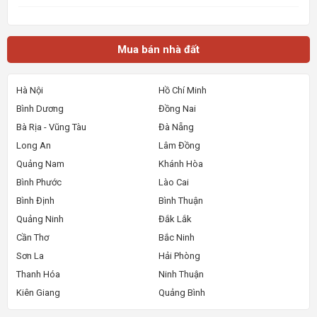
7m, diện tích sử dụng lên đến 154m2 (7m x 22m).
Ngôi nhà sở hữu lộ giới rộng 12m, tạo điều kiện
thuận lợi cho việc di chuyển và kinh doanh. Thiết
kế bao
Mua bán nhà đất
Hà Nội
Hồ Chí Minh
Bình Dương
Đồng Nai
Bà Rịa - Vũng Tàu
Đà Nẵng
Long An
Lâm Đồng
Quảng Nam
Khánh Hòa
Bình Phước
Lào Cai
Bình Định
Bình Thuận
Quảng Ninh
Đắk Lắk
Cần Thơ
Bắc Ninh
Sơn La
Hải Phòng
Thanh Hóa
Ninh Thuận
Kiên Giang
Quảng Bình