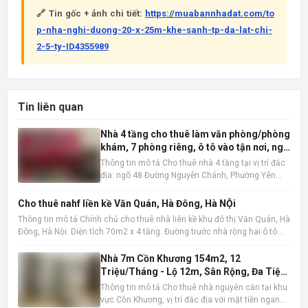
🔗 Tin gốc + ảnh chi tiết:
https://muabannhadat.com/to
p-nha-nghi-duong-20-x-25m-khe-sanh-tp-da-lat-chi-
2-5-ty-ID4355989
Tin liên quan
Nhà 4 tầng cho thuê làm văn phòng/phòng
khám, 7 phòng riêng, ô tô vào tận nơi, ngõ
48 Nguyễn Chánh
Thông tin mô tả Cho thuê nhà 4 tầng tại vị trí đắc
địa: ngõ 48 Đường Nguyễn Chánh, Phường Yên
Hòa, Quận Cầu Giấy, Hà Nội . Ngôi nhà có diện tích
60m2 x 4 tầng, được thiết kế hợp lý với 7 phòng
Cho thuê nahf liền kề Văn Quán, Hà Đông, Hà NỘi
riêng biệt, độc lập, tạo không gian làm việc hoặc
Thông tin mô tả Chính chủ cho thuê nhà liên kề khu đô thị Văn Quán, Hà
kinh do
Đông, Hà Nội. Diện tích 70m2 x 4 tầng. Đường trước nhà rộng hai ô tô
tránh nhau, có vỉa hè. Vị trí gần hồ Văn Quán. gần trường học, chợ, siêu
thị , gần ga đường sắt metro, bến xe
Nhà 7m Cồn Khương 154m2, 12
Triệu/Tháng - Lộ 12m, Sân Rộng, Đa Tiện
Ích
Thông tin mô tả Cho thuê nhà nguyên căn tại khu
vực Cồn Khương, vị trí đắc địa với mặt tiền ngang