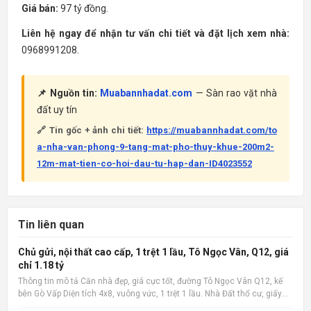
Giá bán:
97 tỷ đồng.
Liên hệ ngay để nhận tư vấn chi tiết và đặt lịch xem nhà:
0968991208.
📌 Nguồn tin:
Muabannhadat.com
— Sàn rao vặt nhà
đất uy tín
🔗 Tin gốc + ảnh chi tiết:
https://muabannhadat.com/to
a-nha-van-phong-9-tang-mat-pho-thuy-khue-200m2-
12m-mat-tien-co-hoi-dau-tu-hap-dan-ID4023552
Tin liên quan
Chủ gửi, nội thất cao cấp, 1 trệt 1 lầu, Tô Ngọc Vân, Q12, giá
chỉ 1.18 tỷ
Thông tin mô tả Căn nhà đẹp, giá cực tốt, đường Tô Ngọc Vân Q12, kế
bên Gò Vấp Diện tích 4x8, vuông vức, 1 trệt 1 lầu. Nhà Đất thổ cư, giấy
phép xây dựng đàng hoàng. 2 phòng ngủ, 2 wc, nội thất cao cấp. Có ban