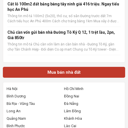
công rộng, sân phơi. Giá cực tốt chỉ 1.1
Cắt lỗ 100m2 đất bảng bàng tây ninh giá 416 triệu. Ngay tiểu
học An Phú
Thông tin mô tả 100m2 (5x20), thổ cư, sổ sẵn Đường trước đất 7m
Cách tiểu học An Phú 400m Cách chợ trảng bàng 1km Mua xây ở được
liền Quan tâm liên hệ: 036.727.4148 📌 Nguồn tin: Muabannhadat.com
&mdash; Sàn rao vặt nhà đất uy tín 🔗 Tin gốc + ảnh chi
Chủ cần vốn gửi bán nhà Đường Tô Ký Q 12, 1 trệt lầu, 2pn,
Giá 850tr
Thông tin mô tả Chủ cần vốn làm ăn cần bán nhà - Đường Tô Ký, gần
chợ Tân Chánh Hiệp - Đối diện Co.op mart Chung cư Tô Ký tower - Diện
tích 5x6, Nhà mới xây, rất đẹp, vào ở ngay. - Giá 850tr, giá 100%,_ Lưu ý:
Thông tin nhà, giá chuẩn 💯% 📌 Nguồn tin:
Mua bán nhà đất
Hà Nội
Hồ Chí Minh
Bình Dương
Đồng Nai
Bà Rịa - Vũng Tàu
Đà Nẵng
Long An
Lâm Đồng
Quảng Nam
Khánh Hòa
Bình Phước
Lào Cai