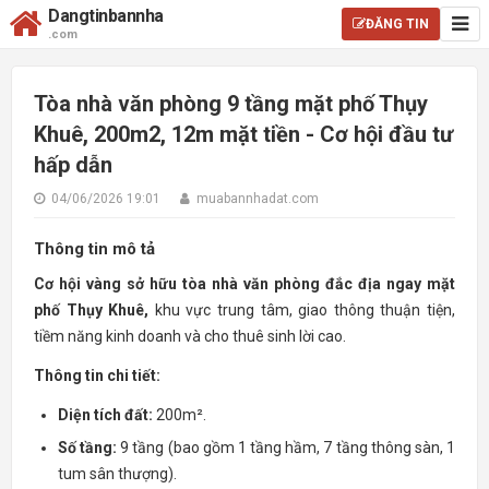
Dangtinbannha
ĐĂNG TIN
.com
Tòa nhà văn phòng 9 tầng mặt phố Thụy
Khuê, 200m2, 12m mặt tiền - Cơ hội đầu tư
hấp dẫn
04/06/2026 19:01
muabannhadat.com
Thông tin mô tả
Cơ hội vàng sở hữu tòa nhà văn phòng đắc địa ngay mặt
phố Thụy Khuê,
khu vực trung tâm, giao thông thuận tiện,
tiềm năng kinh doanh và cho thuê sinh lời cao.
Thông tin chi tiết:
Diện tích đất:
200m².
Số tầng:
9 tầng (bao gồm 1 tầng hầm, 7 tầng thông sàn, 1
tum sân thượng).