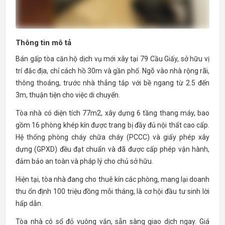
Thông tin mô tả
Bán gấp tòa căn hộ dịch vụ mới xây tại 79 Cầu Giấy, sở hữu vị
trí đắc địa, chỉ cách hồ 30m và gần phố. Ngõ vào nhà rộng rãi,
thông thoáng, trước nhà thẳng tắp với bề ngang từ 2.5 đến
3m, thuận tiện cho việc di chuyển.
Tòa nhà có diện tích 77m2, xây dựng 6 tầng thang máy, bao
gồm 16 phòng khép kín được trang bị đầy đủ nội thất cao cấp.
Hệ thống phòng cháy chữa cháy (PCCC) và giấy phép xây
dựng (GPXD) đều đạt chuẩn và đã được cấp phép vận hành,
đảm bảo an toàn và pháp lý cho chủ sở hữu.
Hiện tại, tòa nhà đang cho thuê kín các phòng, mang lại doanh
thu ổn định 100 triệu đồng mỗi tháng, là cơ hội đầu tư sinh lời
hấp dẫn.
Tòa nhà có sổ đỏ vuông vắn, sẵn sàng giao dịch ngay. Giá