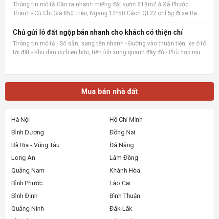
Thông tin mô tả Cần ra nhanh miếng đất vườn 618m2 ở Xã Phước
Thạnh - Củ Chi Giá 850 triệu, Ngang 12*50 Cách QL22 chỉ 5p đi xe Ra
chợ củ chi, bệnh viện củ chi 8p đi xe cách trường THCS Phước Thạnh
600m 📌 Nguồn tin: Muabannhadat.com &mdash; Sàn rao vặt
Chủ gửi lô đất ngộp bán nhanh cho khách có thiện chí
Thông tin mô tả - Sổ sẵn, sang tên nhanh - Đường vào thuận tiện, xe ô tô
tới đất - Khu dân cư hiện hữu, tiện ích xung quanh đầy đủ - Phù hợp mua
ở, đầu tư giữ tiền hoặc đón sóng tăng giá 📌 Nguồn tin:
Muabannhadat.com &mdash; Sàn rao vặt nhà đất uy tí
Mua bán nhà đất
Hà Nội
Hồ Chí Minh
Bình Dương
Đồng Nai
Bà Rịa - Vũng Tàu
Đà Nẵng
Long An
Lâm Đồng
Quảng Nam
Khánh Hòa
Bình Phước
Lào Cai
Bình Định
Bình Thuận
Quảng Ninh
Đắk Lắk