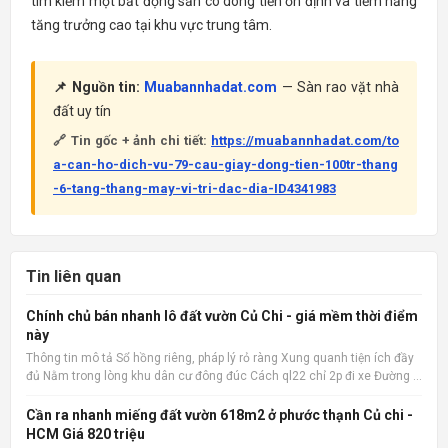
tìm kiếm một bất động sản có dòng tiền ổn định và tiềm năng
tăng trưởng cao tại khu vực trung tâm.
📌 Nguồn tin:
Muabannhadat.com
— Sàn rao vặt nhà
đất uy tín
🔗 Tin gốc + ảnh chi tiết:
https://muabannhadat.com/to
a-can-ho-dich-vu-79-cau-giay-dong-tien-100tr-thang
-6-tang-thang-may-vi-tri-dac-dia-ID4341983
Tin liên quan
Chính chủ bán nhanh lô đất vườn Củ Chi - giá mềm thời điểm
này
Thông tin mô tả Sổ hồng riêng, pháp lý rỏ ràng Xung quanh tiện ích đầy
đủ Nằm trong lòng khu dân cư đông đúc Cách ql22 chỉ 2p đi xe Đường ô
tô 15m Xây ở hay kinh doanh đầu tư đều hợp 📌 Nguồn tin:
Muabannhadat.com &mdash; Sàn rao vặt nhà đất uy tín 🔗
Cần ra nhanh miếng đất vườn 618m2 ở phước thạnh Củ chi -
HCM Giá 820 triệu