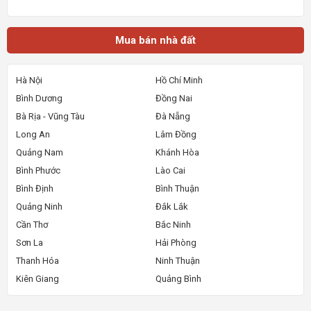
xây dựng nhà bán lẻ cho công nhân cần mua nh
Mua bán nhà đất
Hà Nội
Hồ Chí Minh
Bình Dương
Đồng Nai
Bà Rịa - Vũng Tàu
Đà Nẵng
Long An
Lâm Đồng
Quảng Nam
Khánh Hòa
Bình Phước
Lào Cai
Bình Định
Bình Thuận
Quảng Ninh
Đắk Lắk
Cần Thơ
Bắc Ninh
Sơn La
Hải Phòng
Thanh Hóa
Ninh Thuận
Kiên Giang
Quảng Bình