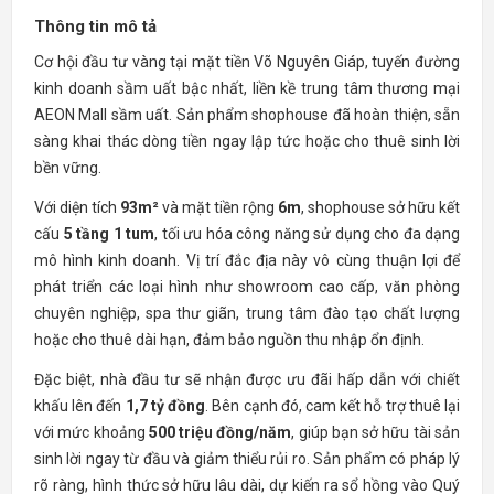
Thông tin mô tả
Cơ hội đầu tư vàng tại mặt tiền Võ Nguyên Giáp, tuyến đường
kinh doanh sầm uất bậc nhất, liền kề trung tâm thương mại
AEON Mall sầm uất. Sản phẩm shophouse đã hoàn thiện, sẵn
sàng khai thác dòng tiền ngay lập tức hoặc cho thuê sinh lời
bền vững.
Với diện tích
93m²
và mặt tiền rộng
6m
, shophouse sở hữu kết
cấu
5 tầng 1 tum
, tối ưu hóa công năng sử dụng cho đa dạng
mô hình kinh doanh. Vị trí đắc địa này vô cùng thuận lợi để
phát triển các loại hình như showroom cao cấp, văn phòng
chuyên nghiệp, spa thư giãn, trung tâm đào tạo chất lượng
hoặc cho thuê dài hạn, đảm bảo nguồn thu nhập ổn định.
Đặc biệt, nhà đầu tư sẽ nhận được ưu đãi hấp dẫn với chiết
khấu lên đến
1,7 tỷ đồng
. Bên cạnh đó, cam kết hỗ trợ thuê lại
với mức khoảng
500 triệu đồng/năm
, giúp bạn sở hữu tài sản
sinh lời ngay từ đầu và giảm thiểu rủi ro. Sản phẩm có pháp lý
rõ ràng, hình thức sở hữu lâu dài, dự kiến ra sổ hồng vào Quý