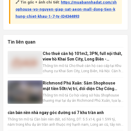
🔗 Tin gốc + ảnh chi tiết:
https://muabannhadat.com/sh
ophouse-vo-nguyen-giap-sat-aeon-mall-dong-tien-k
hung-chiet-khau-1-7-ty-ID4344893
Tin liên quan
Cho thuê căn hộ 101m2, 3PN, full nội thất,
view hồ Khai Sơn City, Long Biên -
16tr/tháng
Thông tin mô tả Cho thuê căn hộ cao cấp tại Khu
chung cư Khai Sơn City, Long Biên, Hà Nội. Căn hộ
tọa lạc tại tầng trung, sở hữu tầm nhìn thoáng
đãng ra hồ điều hòa, mang đến không gian sống
Richmond Phú Xuân: Sắm Shophouse
trong lành và thư thái. Với diện tích sàn rộng rãi
mặt tiền 50tr/vị trí, đối diện Chợ Cống
101m2 ,
Mới, Huế
Thông tin mô tả Cơ hội vàng sở hữu Shophouse
thương mại tại dự án Richmond Phú Xuân, tọa lạc
ngay mặt tiền đường Nguyễn Lộ Trạch sầm uất,
đối diện Chợ Cống Mới, TP Huế. Với mức booking
cần bán nền nhà ngay góc đường số 7 khu trần anh
chỉ từ 50 triệu đồng/vị trí, quý khách hàng sẽ nhận
Thông tin mô tả Cần bán nền đất, sổ hồng, DT: 5.5 x14, giá 1.599 tỷ,
trọn vẹn nhữn
nằm trong khu dự án trần anh thuộc mỹ hạnh nam, Long an cũ, tây ninh
mới sau này, xây dựng tự do, khu vực đông dân cư, có thể tách làm 3