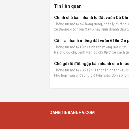
Tin liên quan
Chính chủ bán nhanh lô đất vườn Củ Chi
Thông tin mô tả Sổ hồng riêng, pháp lý rỏ ràng
xe Đường ô tô 15m Xây ở hay kinh doanh đầu t
Cần ra nhanh miếng đất vườn 618m2 ở p
Thông tin mô tả Cần ra nhanh miếng đất vườn 6
Ra chợ củ chi, bệnh viện củ chi 8p đi xe các
vặt
Chủ gửi lô đất ngộp bán nhanh cho khác
Thông tin mô tả - Sổ sẵn, sang tên nhanh - Đường
Phù hợp mua ở, đầu tư giữ tiền hoặc đón sóng 
DANGTINBANNHA.COM