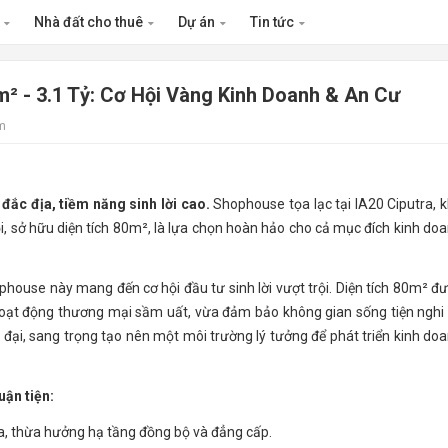
n
Nhà đất cho thuê
Dự án
Tin tức
² - 3.1 Tỷ: Cơ Hội Vàng Kinh Doanh & An Cư
m
 đắc địa, tiềm năng sinh lời cao.
Shophouse tọa lạc tại IA20 Ciputra, 
i, sở hữu diện tích 80m², là lựa chọn hoàn hảo cho cả mục đích kinh do
phouse này mang đến cơ hội đầu tư sinh lời vượt trội. Diện tích 80m² đ
c hoạt động thương mại sầm uất, vừa đảm bảo không gian sống tiện nghi
n đại, sang trọng tạo nên một môi trường lý tưởng để phát triển kinh do
uận tiện:
ra, thừa hưởng hạ tầng đồng bộ và đẳng cấp.