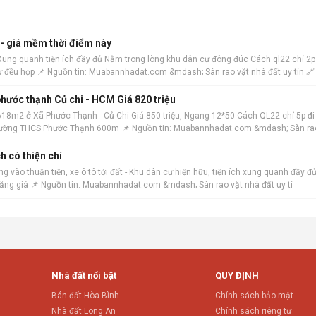
 - giá mềm thời điểm này
 Xung quanh tiện ích đầy đủ Nằm trong lòng khu dân cư đông đúc Cách ql22 chỉ 2p
ư đều hợp 📌 Nguồn tin: Muabannhadat.com &mdash; Sàn rao vặt nhà đất uy tín 🔗
hước thạnh Củ chi - HCM Giá 820 triệu
18m2 ở Xã Phước Thạnh - Củ Chi Giá 850 triệu, Ngang 12*50 Cách QL22 chỉ 5p đi
h trường THCS Phước Thạnh 600m 📌 Nguồn tin: Muabannhadat.com &mdash; Sàn ra
h có thiện chí
 vào thuận tiện, xe ô tô tới đất - Khu dân cư hiện hữu, tiện ích xung quanh đầy đủ
tăng giá 📌 Nguồn tin: Muabannhadat.com &mdash; Sàn rao vặt nhà đất uy tí
Nhà đất nổi bật
QUY ĐỊNH
Bán đất Hòa Bình
Chính sách bảo mật
Nhà đất Long An
Chính sách riêng tư