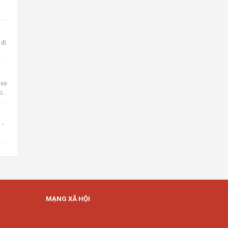
 đi
 xe
o
 -
MẠNG XÃ HỘI