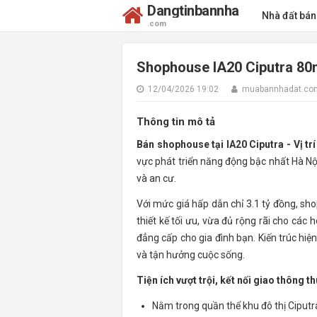
Dangtinbannha
Nhà đất bá
.com
Shophouse IA20 Ciputra 80m
12/04/2026 19:02
muabannhadat.co
Thông tin mô tả
Bán shophouse tại IA20 Ciputra - Vị trí
vực phát triển năng động bậc nhất Hà Nộ
và an cư.
Với mức giá hấp dẫn chỉ 3.1 tỷ đồng, sho
thiết kế tối ưu, vừa đủ rộng rãi cho cá
đẳng cấp cho gia đình bạn. Kiến trúc hiệ
và tận hưởng cuộc sống.
Tiện ích vượt trội, kết nối giao thông th
Nằm trong quần thể khu đô thị Ciput