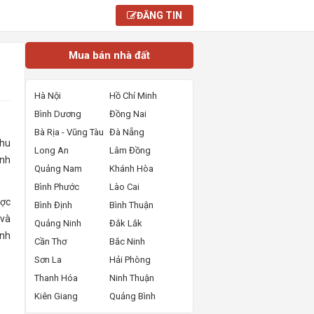
ĐĂNG TIN
Mua bán nhà đất
Hà Nội
Hồ Chí Minh
Bình Dương
Đồng Nai
Bà Rịa - Vũng Tàu
Đà Nẵng
khu
Long An
Lâm Đồng
anh
Quảng Nam
Khánh Hòa
Bình Phước
Lào Cai
ược
Bình Định
Bình Thuận
 và
Quảng Ninh
Đắk Lắk
anh
Cần Thơ
Bắc Ninh
Sơn La
Hải Phòng
Thanh Hóa
Ninh Thuận
Kiên Giang
Quảng Bình