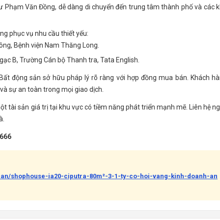
 Phạm Văn Đồng, dễ dàng di chuyển đến trung tâm thành phố và các 
ng phục vụ nhu cầu thiết yếu:
Đông, Bệnh viện Nam Thăng Long.
gạc B, Trường Cán bộ Thanh tra, Tata English.
Bất động sản sở hữu pháp lý rõ ràng với hợp đồng mua bán. Khách h
và sự an toàn trong mọi giao dịch.
ột tài sản giá trị tại khu vực có tiềm năng phát triển mạnh mẽ. Liên hệ n
à.
 666
-ban/shophouse-ia20-ciputra-80m²-3-1-ty-co-hoi-vang-kinh-doanh-an