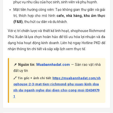
phục vụ nhu cầu của học sinh, sinh viên và phụ huynh.
Mặt tiền hướng công viên: Tạo không gian thư giãn và giải
trí, thích hợp cho mô hình
cafe, nhà hàng, khu ẩm thực
(F&B)
, thu hút cư dân và du khách.
Với vị trí chiến lược và thiết kế linh hoạt, shophouse Richmond
Phú Xuân là lựa chọn hoàn hảo để tối ưu hóa lợi nhuận và đa
dạng hóa hoạt động kinh doanh. Liên hệ ngay Hotline PKD để
nhận thông tin chi tiết và sắp xếp lịch xem thực tế.
📌 Nguồn tin:
Muabannhadat.com
— Sàn rao vặt nhà
đất uy tín
🔗 Tin gốc + ảnh chi tiết:
https://muabannhadat.com/sh
ophouse-2-3-mat-tien-richmond-phu-xuan-kinh-doa
nh-da-nganh-nghe-doi-dien-cho-cong-moi-ID434979
1