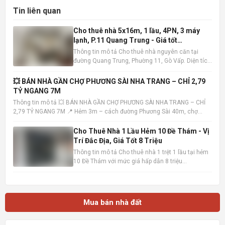
Tin liên quan
Cho thuê nhà 5x16m, 1 lầu, 4PN, 3 máy
lạnh, P.11 Quang Trung - Giá tốt
10tr/tháng
Thông tin mô tả Cho thuê nhà nguyên căn tại
đường Quang Trung, Phường 11, Gò Vấp. Diện tích
5x16m , kết cấu 1 trệt 1 lầu, bao gồm 4 phòng ngủ
và 3 phòng tắm. Nhà có sẵn 3 máy lạnh, tiện nghi
💥 BÁN NHÀ GẦN CHỢ PHƯƠNG SÀI NHA TRANG – CHỈ 2,79
đầy đủ, sẵn sàng dọn vào ở ngay. Vị trí nhà đắc
TỶ NGANG 7M
địa, khu dâ
Thông tin mô tả 💥 BÁN NHÀ GẦN CHỢ PHƯƠNG SÀI NHA TRANG – CHỈ
2,79 TỶ NGANG 7M 📍 Hẻm 3m – cách đường Phương Sài 40m, chợ
100m – tiện ích đầy đủ 📐 Diện tích: 40,7m² – ngang 7m (hiếm) 🏡 Nhà 1
trệt 1 lầu – hướng Tây Bắc – sổ hồng hoàn công • Trệt: khách
Cho Thuê Nhà 1 Lầu Hẻm 10 Đề Thám - Vị
Trí Đắc Địa, Giá Tốt 8 Triệu
Thông tin mô tả Cho thuê nhà 1 trệt 1 lầu tại hẻm
10 Đề Thám với mức giá hấp dẫn 8 triệu
đồng/tháng. Vị trí cực kỳ thuận lợi, chỉ cách mặt
tiền đường Đề Thám vài bước chân và gần Đại lộ
Hòa Bình, dễ dàng di chuyển đến các khu vực
trung tâm. Ngôi nhà
Mua bán nhà đất