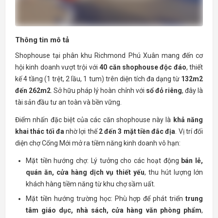
Thông tin mô tả
Shophouse tại phân khu Richmond Phú Xuân mang đến cơ
hội kinh doanh vượt trội với
40 căn shophouse độc đáo
, thiết
kế 4 tầng (1 trệt, 2 lầu, 1 tum) trên diện tích đa dạng từ
132m2
đến 262m2
. Sở hữu pháp lý hoàn chỉnh với
sổ đỏ riêng
, đây là
tài sản đầu tư an toàn và bền vững.
Điểm nhấn đặc biệt của các căn shophouse này là
khả năng
khai thác tối đa
nhờ lợi thế
2 đến 3 mặt tiền đắc địa
. Vị trí đối
diện chợ Cống Mới mở ra tiềm năng kinh doanh vô hạn:
Mặt tiền hướng chợ: Lý tưởng cho các hoạt động
bán lẻ,
quán ăn, cửa hàng dịch vụ thiết yếu
, thu hút lượng lớn
khách hàng tiềm năng từ khu chợ sầm uất.
Mặt tiền hướng trường học: Phù hợp để phát triển
trung
tâm giáo dục, nhà sách, cửa hàng văn phòng phẩm
,