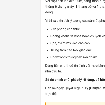
Với mặt tiền lên đến 90m, công trình được
thống
6 thang máy
, 1 thang bộ và 1 th
động.
Vị trí và diện tích lý tưởng của sàn rất 
Văn phòng cho thuê.
Phòng khám đa khoa hoặc chuyên kh
Spa, thẩm mỹ viện cao cấp.
Trung tâm đào tạo, giáo dục.
Showroom trưng bày sản phẩm.
Dòng tiền cho thuê ổn định với mức bìn
nhà đầu tư.
Sổ đỏ chính chủ, pháp lý rõ ràng, sở hữu
Liên hệ ngay
Quyết Nghìn Tỷ (Chuyên M
trực tiếp.