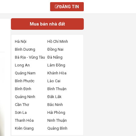
ĐĂNG TIN
Mua bán nhà đất
Hà Nội
Hồ Chí Minh
Bình Dương
Đồng Nai
Bà Rịa - Vũng Tàu
Đà Nẵng
Long An
Lâm Đồng
Quảng Nam
Khánh Hòa
Bình Phước
Lào Cai
Bình Định
Bình Thuận
Quảng Ninh
Đắk Lắk
Cần Thơ
Bắc Ninh
Sơn La
Hải Phòng
Thanh Hóa
Ninh Thuận
Kiên Giang
Quảng Bình