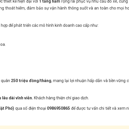
 thiết kế hiện đại với
1 tầng hầm
rộng rãi phục vụ nhu cầu đỗ xe, cùng
ang thoát hiểm, đảm bảo sự vận hành thông suốt và an toàn cho mọi h
phù hợp để phát triển các mô hình kinh doanh cao cấp như:
oa.
h quân
250 triệu đồng/tháng
, mang lại lợi nhuận hấp dẫn và bền vững 
 lâu dài vĩnh viễn.
Khách hàng thiện chí giao dịch.
ặt Phố)
qua số điện thoại
0986950865
để được tư vấn chi tiết và xem 