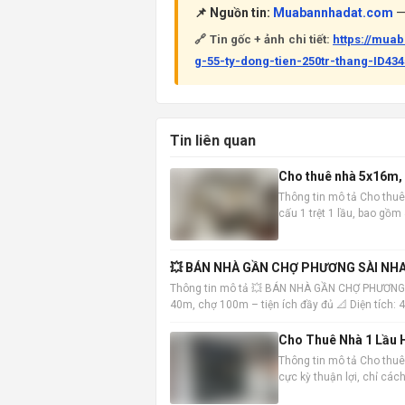
📌 Nguồn tin:
Muabannhadat.com
— 
🔗 Tin gốc + ảnh chi tiết:
https://mu
g-55-ty-dong-tien-250tr-thang-ID43
Tin liên quan
Cho thuê nhà 5x16m, 1
Thông tin mô tả Cho thuê
cấu 1 trệt 1 lầu, bao gồ
vào ở ngay. Vị trí nhà đắc
💥 BÁN NHÀ GẦN CHỢ PHƯƠNG SÀI NHA
Thông tin mô tả 💥 BÁN NHÀ GẦN CHỢ PHƯƠNG
40m, chợ 100m – tiện ích đầy đủ 📐 Diện tích:
Trệt: khách
Cho Thuê Nhà 1 Lầu H
Thông tin mô tả Cho thuê 
cực kỳ thuận lợi, chỉ cá
đến các khu vực trung tâ