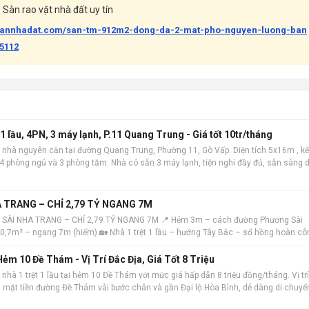
Sàn rao vặt nhà đất uy tín
abannhadat.com/san-tm-912m2-dong-da-2-mat-pho-nguyen-luong-ban
45112
 lầu, 4PN, 3 máy lạnh, P.11 Quang Trung - Giá tốt 10tr/tháng
 nhà nguyên căn tại đường Quang Trung, Phường 11, Gò Vấp. Diện tích 5x16m , kế
m 4 phòng ngủ và 3 phòng tắm. Nhà có sẵn 3 máy lạnh, tiện nghi đầy đủ, sẵn sàng 
 địa, khu dâ
 TRANG – CHỈ 2,79 TỶ NGANG 7M
 SÀI NHA TRANG – CHỈ 2,79 TỶ NGANG 7M 📍 Hẻm 3m – cách đường Phương Sài
 40,7m² – ngang 7m (hiếm) 🏡 Nhà 1 trệt 1 lầu – hướng Tây Bắc – sổ hồng hoàn cô
ẻm 10 Đề Thám - Vị Trí Đắc Địa, Giá Tốt 8 Triệu
nhà 1 trệt 1 lầu tại hẻm 10 Đề Thám với mức giá hấp dẫn 8 triệu đồng/tháng. Vị trí
ch mặt tiền đường Đề Thám vài bước chân và gần Đại lộ Hòa Bình, dễ dàng di chuyể
m. Ngôi nhà