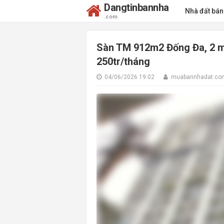
Dangtinbannha
Nhà đất bá
.com
Sàn TM 912m2 Đống Đa, 2 mặ
250tr/tháng
04/06/2026 19:02
muabannhadat.co