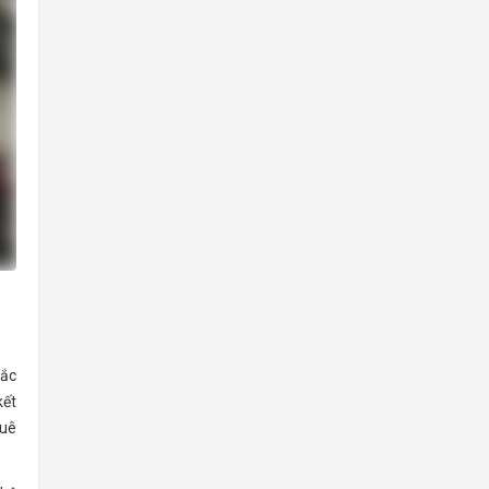
đắc
kết
huê