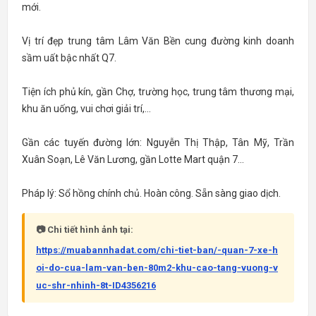
mới.
Vị trí đẹp trung tâm Lâm Văn Bền cung đường kinh doanh
sầm uất bậc nhất Q7.
Tiện ích phủ kín, gần Chợ, trường học, trung tâm thương mại,
khu ăn uống, vui chơi giải trí,...
Gần các tuyến đường lớn: Nguyễn Thị Thập, Tân Mỹ, Trần
Xuân Soạn, Lê Văn Lương, gần Lotte Mart quận 7...
Pháp lý: Sổ hồng chính chủ. Hoàn công. Sẵn sàng giao dịch.
📷 Chi tiết hình ảnh tại:
https://muabannhadat.com/chi-tiet-ban/-quan-7-xe-h
oi-do-cua-lam-van-ben-80m2-khu-cao-tang-vuong-v
uc-shr-nhinh-8t-ID4356216