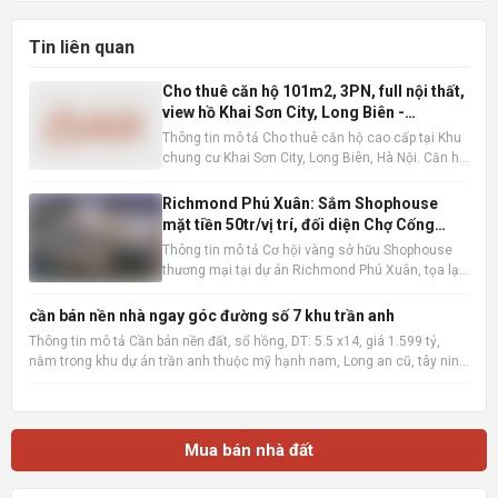
Tin liên quan
Cho thuê căn hộ 101m2, 3PN, full nội thất,
view hồ Khai Sơn City, Long Biên -
16tr/tháng
Thông tin mô tả Cho thuê căn hộ cao cấp tại Khu
chung cư Khai Sơn City, Long Biên, Hà Nội. Căn hộ
tọa lạc tại tầng trung, sở hữu tầm nhìn thoáng
đãng ra hồ điều hòa, mang đến không gian sống
Richmond Phú Xuân: Sắm Shophouse
trong lành và thư thái. Với diện tích sàn rộng rãi
mặt tiền 50tr/vị trí, đối diện Chợ Cống
101m2 ,
Mới, Huế
Thông tin mô tả Cơ hội vàng sở hữu Shophouse
thương mại tại dự án Richmond Phú Xuân, tọa lạc
ngay mặt tiền đường Nguyễn Lộ Trạch sầm uất,
đối diện Chợ Cống Mới, TP Huế. Với mức booking
cần bán nền nhà ngay góc đường số 7 khu trần anh
chỉ từ 50 triệu đồng/vị trí, quý khách hàng sẽ nhận
Thông tin mô tả Cần bán nền đất, sổ hồng, DT: 5.5 x14, giá 1.599 tỷ,
trọn vẹn nhữn
nằm trong khu dự án trần anh thuộc mỹ hạnh nam, Long an cũ, tây ninh
mới sau này, xây dựng tự do, khu vực đông dân cư, có thể tách làm 3
xây dựng nhà bán lẻ cho công nhân cần mua nh
Mua bán nhà đất