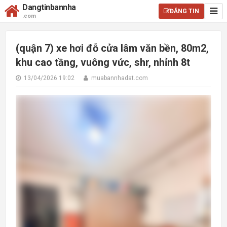
Dangtinbannha
ĐĂNG TIN
.com
(quận 7) xe hơi đỗ cửa lâm văn bền, 80m2,
khu cao tầng, vuông vức, shr, nhỉnh 8t
13/04/2026 19:02
muabannhadat.com