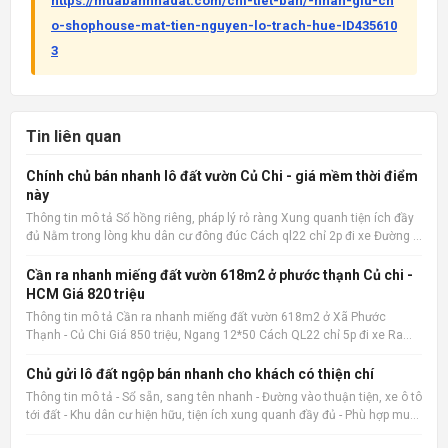
https://muabannhadat.com/chi-tiet-ban/-nhan-giu-ch
o-shophouse-mat-tien-nguyen-lo-trach-hue-ID435610
3
Tin liên quan
Chính chủ bán nhanh lô đất vườn Củ Chi - giá mềm thời điểm
này
Thông tin mô tả Sổ hồng riêng, pháp lý rỏ ràng Xung quanh tiện ích đầy
đủ Nằm trong lòng khu dân cư đông đúc Cách ql22 chỉ 2p đi xe Đường ô
tô 15m Xây ở hay kinh doanh đầu tư đều hợp 📌 Nguồn tin:
Muabannhadat.com &mdash; Sàn rao vặt nhà đất uy tín 🔗
Cần ra nhanh miếng đất vườn 618m2 ở phước thạnh Củ chi -
HCM Giá 820 triệu
Thông tin mô tả Cần ra nhanh miếng đất vườn 618m2 ở Xã Phước
Thạnh - Củ Chi Giá 850 triệu, Ngang 12*50 Cách QL22 chỉ 5p đi xe Ra
chợ củ chi, bệnh viện củ chi 8p đi xe cách trường THCS Phước Thạnh
600m 📌 Nguồn tin: Muabannhadat.com &mdash; Sàn rao vặt
Chủ gửi lô đất ngộp bán nhanh cho khách có thiện chí
Thông tin mô tả - Sổ sẵn, sang tên nhanh - Đường vào thuận tiện, xe ô tô
tới đất - Khu dân cư hiện hữu, tiện ích xung quanh đầy đủ - Phù hợp mua
ở, đầu tư giữ tiền hoặc đón sóng tăng giá 📌 Nguồn tin: