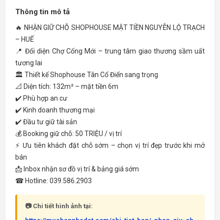
Thông tin mô tả
🔥 NHẬN GIỮ CHỖ SHOPHOUSE MẶT TIỀN NGUYỄN LỘ TRẠCH
– HUẾ
📍 Đối diện Chợ Cống Mới – trung tâm giao thương sầm uất
tương lai
🏛 Thiết kế Shophouse Tân Cổ Điển sang trọng
📐 Diện tích: 132m² – mặt tiền 6m
✔️ Phù hợp an cư
✔️ Kinh doanh thương mại
✔️ Đầu tư giữ tài sản
💰 Booking giữ chỗ: 50 TRIỆU / vị trí
⚡ Ưu tiên khách đặt chỗ sớm – chọn vị trí đẹp trước khi mở
bán
📩 Inbox nhận sơ đồ vị trí & bảng giá sớm
☎ Hotline: 039.586.2903
📷 Chi tiết hình ảnh tại: