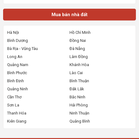
Muabannhadat.com &mdash; Sàn rao vặt nhà đất uy tí
Mua bán nhà đất
Hà Nội
Hồ Chí Minh
Bình Dương
Đồng Nai
Bà Rịa - Vũng Tàu
Đà Nẵng
Long An
Lâm Đồng
Quảng Nam
Khánh Hòa
Bình Phước
Lào Cai
Bình Định
Bình Thuận
Quảng Ninh
Đắk Lắk
Cần Thơ
Bắc Ninh
Sơn La
Hải Phòng
Thanh Hóa
Ninh Thuận
Kiên Giang
Quảng Bình