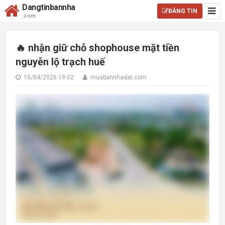
Dangtinbannha
ĐĂNG TIN
.com
🔥 nhận giữ chỗ shophouse mặt tiền
nguyễn lộ trạch huế
16/04/2026 19:02
muabannhadat.com