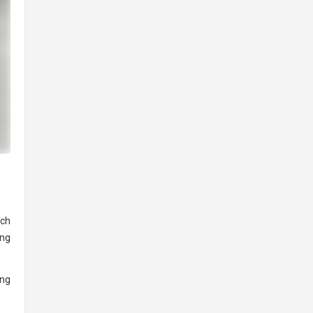
ích
ông
ông