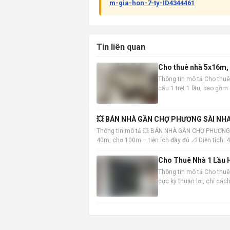
m-gia-hon-7-ty-ID4344461
Tin liên quan
Cho thuê nhà 5x16m, 1
Thông tin mô tả Cho thuê
cấu 1 trệt 1 lầu, bao gồ
vào ở ngay. Vị trí nhà đắc
💥 BÁN NHÀ GẦN CHỢ PHƯƠNG SÀI NHA
Thông tin mô tả 💥 BÁN NHÀ GẦN CHỢ PHƯƠNG
40m, chợ 100m – tiện ích đầy đủ 📐 Diện tích:
Trệt: khách
Cho Thuê Nhà 1 Lầu H
Thông tin mô tả Cho thuê 
cực kỳ thuận lợi, chỉ cá
đến các khu vực trung tâ