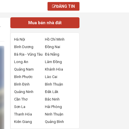
ĐĂNG TIN
Mua bán nhà đất
ỷ
Hà Nội
Hồ Chí Minh
Bình Dương
Đồng Nai
Bà Rịa - Vũng Tàu
Đà Nẵng
Long An
Lâm Đồng
Quảng Nam
Khánh Hòa
Bình Phước
Lào Cai
Bình Định
Bình Thuận
Quảng Ninh
Đắk Lắk
Cần Thơ
Bắc Ninh
Sơn La
Hải Phòng
Thanh Hóa
Ninh Thuận
Kiên Giang
Quảng Bình