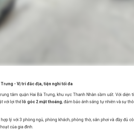
ưng - Vị trí đắc địa, tiện nghi tối đa
trung tâm quận Hai Bà Trưng, khu vực Thanh Nhàn sầm uất. Với diện t
 với lợi thế
lô góc 2 mặt thoáng
, đảm bảo ánh sáng tự nhiên và sự th
í hợp lý với 3 phòng ngủ, phòng khách, phòng thờ, sân phơi và đầy đủ c
hoạt của gia đình.