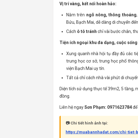
Vị trí vàng, kết nối hoàn hảo:
Nằm trên
ngõ nông, thông thoáng
Bửu, Bạch Mai, dễ dàng di chuyển đế
Cách
ô tô tránh
chỉ vài bước chân, th
Tiện ích ngoại khu đa dạng, cuộc sống 
Xung quanh nhà hội tụ đầy đủ các tiện 
trung học cơ sở, trung học phổ thôn
viện Bạch Mai uy tín.
Tất cả chỉ cách nhà vài phút di chuy
Diện tích sử dụng thực tế 39m2, 5 tầng, 
đồng.
Liên hệ ngay
Sơn Phạm: 0971623784
để 
📷 Chi tiết hình ảnh tại:
https://muabannhadat.com/chi-tiet