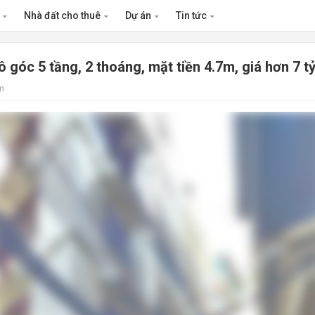
n
Nhà đất cho thuê
Dự án
Tin tức
góc 5 tầng, 2 thoáng, mặt tiền 4.7m, giá hơn 7 t
m