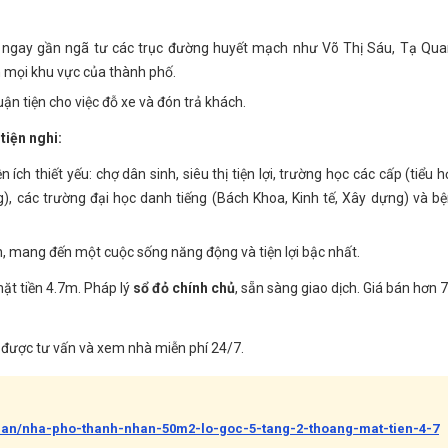
, ngay gần ngã tư các trục đường huyết mạch như Võ Thị Sáu, Tạ Qu
n mọi khu vực của thành phố.
uận tiện cho việc đỗ xe và đón trả khách.
tiện nghi:
ích thiết yếu: chợ dân sinh, siêu thị tiện lợi, trường học các cấp (tiểu h
g), các trường đại học danh tiếng (Bách Khoa, Kinh tế, Xây dựng) và b
ển, mang đến một cuộc sống năng động và tiện lợi bậc nhất.
mặt tiền 4.7m. Pháp lý
sổ đỏ chính chủ
, sẵn sàng giao dịch. Giá bán hơn 7
được tư vấn và xem nhà miễn phí 24/7.
-ban/nha-pho-thanh-nhan-50m2-lo-goc-5-tang-2-thoang-mat-tien-4-7