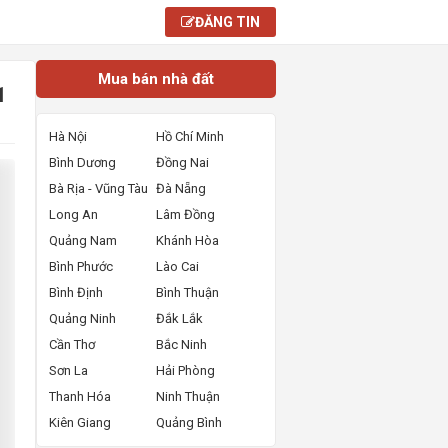
ĐĂNG TIN
Mua bán nhà đất
1
Hà Nội
Hồ Chí Minh
Bình Dương
Đồng Nai
Bà Rịa - Vũng Tàu
Đà Nẵng
Long An
Lâm Đồng
Quảng Nam
Khánh Hòa
Bình Phước
Lào Cai
Bình Định
Bình Thuận
Quảng Ninh
Đắk Lắk
Cần Thơ
Bắc Ninh
Sơn La
Hải Phòng
Thanh Hóa
Ninh Thuận
Kiên Giang
Quảng Bình