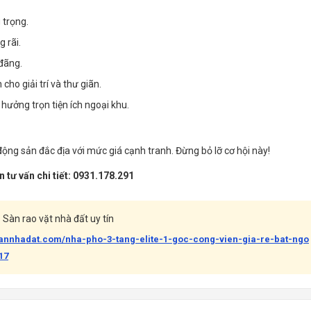
 trọng.
 rãi.
 đãng.
cho giải trí và thư giãn.
 hưởng trọn tiện ích ngoại khu.
động sản đắc địa với mức giá cạnh tranh. Đừng bỏ lỡ cơ hội này!
 tư vấn chi tiết: 0931.178.291
Sàn rao vặt nhà đất uy tín
bannhadat.com/nha-pho-3-tang-elite-1-goc-cong-vien-gia-re-bat-ngo
17