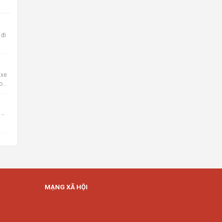
 đi
 xe
o
 -
MẠNG XÃ HỘI