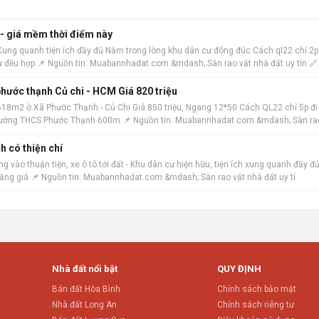
 - giá mềm thời điểm này
 Xung quanh tiện ích đầy đủ Nằm trong lòng khu dân cư đông đúc Cách ql22 chỉ 2p
ư đều hợp 📌 Nguồn tin: Muabannhadat.com &mdash; Sàn rao vặt nhà đất uy tín 🔗
hước thạnh Củ chi - HCM Giá 820 triệu
18m2 ở Xã Phước Thạnh - Củ Chi Giá 850 triệu, Ngang 12*50 Cách QL22 chỉ 5p đi
h trường THCS Phước Thạnh 600m 📌 Nguồn tin: Muabannhadat.com &mdash; Sàn ra
h có thiện chí
 vào thuận tiện, xe ô tô tới đất - Khu dân cư hiện hữu, tiện ích xung quanh đầy đủ
tăng giá 📌 Nguồn tin: Muabannhadat.com &mdash; Sàn rao vặt nhà đất uy tí
Nhà đất nổi bật
QUY ĐỊNH
Bán đất Hòa Bình
Chính sách bảo mật
Nhà đất Long An
Chính sách riêng tư