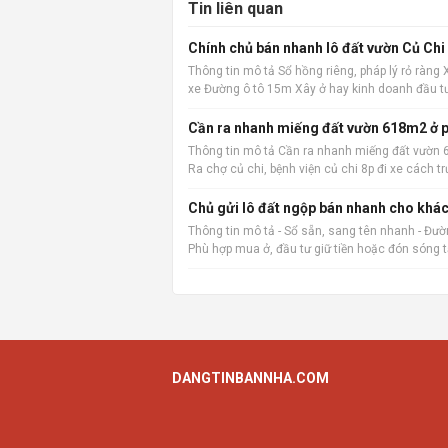
Tin liên quan
Chính chủ bán nhanh lô đất vườn Củ Chi
Thông tin mô tả Sổ hồng riêng, pháp lý rỏ ràng
xe Đường ô tô 15m Xây ở hay kinh doanh đầu t
Cần ra nhanh miếng đất vườn 618m2 ở p
Thông tin mô tả Cần ra nhanh miếng đất vườn 6
Ra chợ củ chi, bệnh viện củ chi 8p đi xe các
vặt
Chủ gửi lô đất ngộp bán nhanh cho khác
Thông tin mô tả - Sổ sẵn, sang tên nhanh - Đường
Phù hợp mua ở, đầu tư giữ tiền hoặc đón sóng 
DANGTINBANNHA.COM