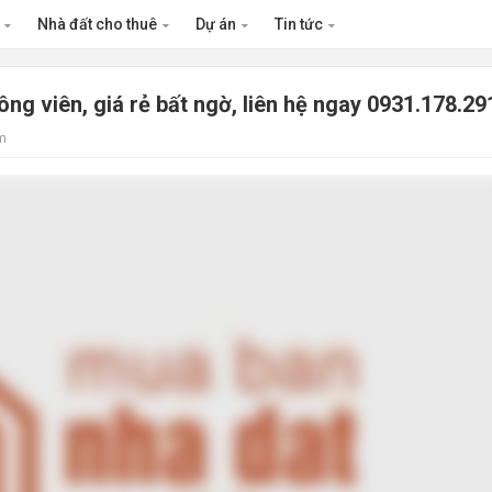
n
Nhà đất cho thuê
Dự án
Tin tức
ông viên, giá rẻ bất ngờ, liên hệ ngay 0931.178.29
m