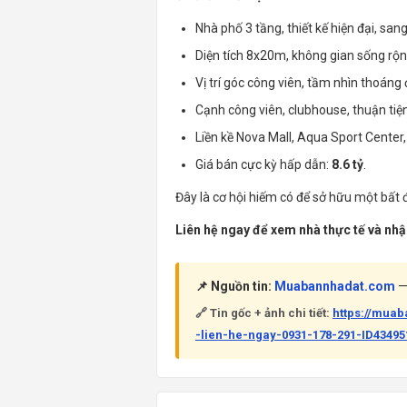
Nhà phố 3 tầng, thiết kế hiện đại, sang
Diện tích 8x20m, không gian sống rộng
Vị trí góc công viên, tầm nhìn thoáng
Cạnh công viên, clubhouse, thuận tiện 
Liền kề Nova Mall, Aqua Sport Center,
Giá bán cực kỳ hấp dẫn:
8.6 tỷ
.
Đây là cơ hội hiếm có để sở hữu một bất 
Liên hệ ngay để xem nhà thực tế và nhận
📌 Nguồn tin:
Muabannhadat.com
— 
🔗 Tin gốc + ảnh chi tiết:
https://mua
-lien-he-ngay-0931-178-291-ID43495