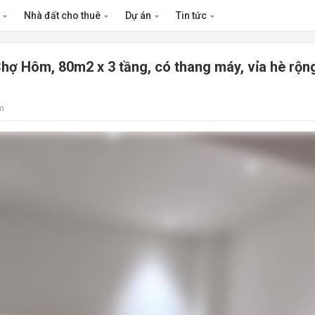
n
Nhà đất cho thuê
Dự án
Tin tức
hợ Hôm, 80m2 x 3 tầng, có thang máy, vỉa hè rộn
m