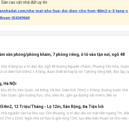
Sàn rao vặt nhà đất uy tín
bannhadat.com/nha-mat-pho-hue-doi-dien-cho-hom-80m2-x-3-tang-c
thuan-ID4349660
làm văn phòng/phòng khám, 7 phòng riêng, ô tô vào tận nơi, ngõ 48
 nhà 4 tầng tại vị trí đắc địa: ngõ 48 Đường Nguyễn Chánh, Phường Yên Hòa, Quận
à có diện tích 60m2 x 4 tầng, được thiết kế hợp lý với 7 phòng riêng biệt, độc lập, t
 kinh do
g, Hà NỘi
 khu đô thị Văn Quán, Hà Đông, Hà Nội. Diện tích 70m2 x 4 tầng. Đường trước nhà
hồ Văn Quán. gần trường học, chợ, siêu thị , gần ga đường sắt metro, bến xe
54m2, 12 Triệu/Tháng - Lộ 12m, Sân Rộng, Đa Tiện Ích
nhà nguyên căn tại khu vực Cồn Khương, vị trí đắc địa với mặt tiền ngang 7m, diệ
2 (7m x 22m). Ngôi nhà sở hữu lộ giới rộng 12m, tạo điều kiện thuận lợi cho việc 
iết kế bao