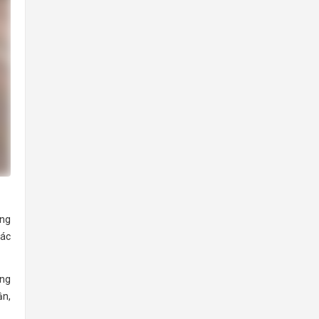
ộng
các
ộng
ận,