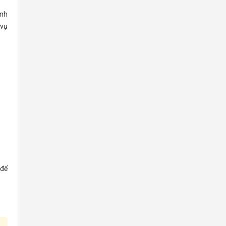
anh
 vụ
 để