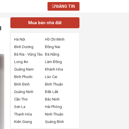
ĐĂNG TIN
Mua bán nhà đất
g
Hà Nội
Hồ Chí Minh
Bình Dương
Đồng Nai
Bà Rịa - Vũng Tàu
Đà Nẵng
Long An
Lâm Đồng
Quảng Nam
Khánh Hòa
Bình Phước
Lào Cai
Bình Định
Bình Thuận
Quảng Ninh
Đắk Lắk
Cần Thơ
Bắc Ninh
Sơn La
Hải Phòng
Thanh Hóa
Ninh Thuận
Kiên Giang
Quảng Bình