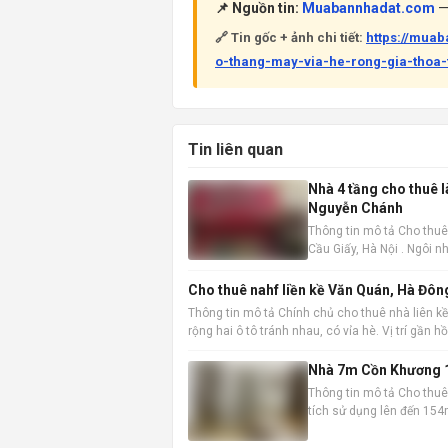
📌 Nguồn tin:
Muabannhadat.com
— 
🔗 Tin gốc + ảnh chi tiết:
https://mua
o-thang-may-via-he-rong-gia-thoa-
Tin liên quan
Nhà 4 tầng cho thuê 
Nguyễn Chánh
Thông tin mô tả Cho thuê
Cầu Giấy, Hà Nội . Ngôi nh
không gian làm việc hoặc
Cho thuê nahf liền kề Văn Quán, Hà Đôn
Thông tin mô tả Chính chủ cho thuê nhà liên kề
rộng hai ô tô tránh nhau, có vỉa hè. Vị trí gần 
Nhà 7m Cồn Khương 1
Thông tin mô tả Cho thuê 
tích sử dụng lên đến 154m
chuyển và kinh doanh. Th