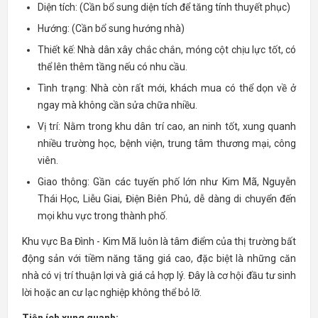
Diện tích: (Cần bổ sung diện tích để tăng tính thuyết phục)
Hướng: (Cần bổ sung hướng nhà)
Thiết kế: Nhà dân xây chắc chắn, móng cột chịu lực tốt, có
thể lên thêm tầng nếu có nhu cầu.
Tình trạng: Nhà còn rất mới, khách mua có thể dọn về ở
ngay mà không cần sửa chữa nhiều.
Vị trí: Nằm trong khu dân trí cao, an ninh tốt, xung quanh
nhiều trường học, bệnh viện, trung tâm thương mại, công
viên.
Giao thông: Gần các tuyến phố lớn như Kim Mã, Nguyễn
Thái Học, Liễu Giai, Điện Biên Phủ, dễ dàng di chuyển đến
mọi khu vực trong thành phố.
Khu vực Ba Đình - Kim Mã luôn là tâm điểm của thị trường bất
động sản với tiềm năng tăng giá cao, đặc biệt là những căn
nhà có vị trí thuận lợi và giá cả hợp lý. Đây là cơ hội đầu tư sinh
lời hoặc an cư lạc nghiệp không thể bỏ lỡ.
Tiện ích xung quanh: