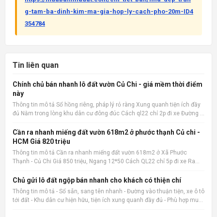
g-tam-ba-dinh-kim-ma-gia-hop-ly-cach-pho-20m-ID4
354784
Tin liên quan
Chính chủ bán nhanh lô đất vườn Củ Chi - giá mềm thời điểm
này
Thông tin mô tả Sổ hồng riêng, pháp lý rỏ ràng Xung quanh tiện ích đầy
đủ Nằm trong lòng khu dân cư đông đúc Cách ql22 chỉ 2p đi xe Đường ô
tô 15m Xây ở hay kinh doanh đầu tư đều hợp 📌 Nguồn tin:
Muabannhadat.com &mdash; Sàn rao vặt nhà đất uy tín 🔗
Cần ra nhanh miếng đất vườn 618m2 ở phước thạnh Củ chi -
HCM Giá 820 triệu
Thông tin mô tả Cần ra nhanh miếng đất vườn 618m2 ở Xã Phước
Thạnh - Củ Chi Giá 850 triệu, Ngang 12*50 Cách QL22 chỉ 5p đi xe Ra
chợ củ chi, bệnh viện củ chi 8p đi xe cách trường THCS Phước Thạnh
600m 📌 Nguồn tin: Muabannhadat.com &mdash; Sàn rao vặt
Chủ gửi lô đất ngộp bán nhanh cho khách có thiện chí
Thông tin mô tả - Sổ sẵn, sang tên nhanh - Đường vào thuận tiện, xe ô tô
tới đất - Khu dân cư hiện hữu, tiện ích xung quanh đầy đủ - Phù hợp mua
ở, đầu tư giữ tiền hoặc đón sóng tăng giá 📌 Nguồn tin: