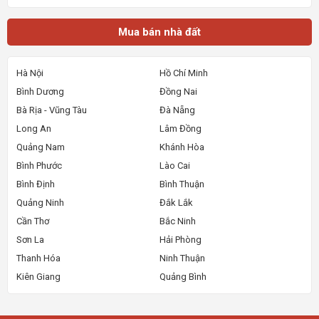
Muabannhadat.com &mdash; Sàn rao vặt nhà đất uy tí
Mua bán nhà đất
Hà Nội
Hồ Chí Minh
Bình Dương
Đồng Nai
Bà Rịa - Vũng Tàu
Đà Nẵng
Long An
Lâm Đồng
Quảng Nam
Khánh Hòa
Bình Phước
Lào Cai
Bình Định
Bình Thuận
Quảng Ninh
Đắk Lắk
Cần Thơ
Bắc Ninh
Sơn La
Hải Phòng
Thanh Hóa
Ninh Thuận
Kiên Giang
Quảng Bình