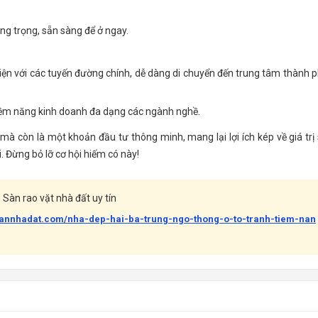
sang trọng, sẵn sàng để ở ngay.
tiện với các tuyến đường chính, dễ dàng di chuyển đến trung tâm thành 
iềm năng kinh doanh đa dạng các ngành nghề.
mà còn là một khoản đầu tư thông minh, mang lại lợi ích kép về giá trị
i. Đừng bỏ lỡ cơ hội hiếm có này!
Sàn rao vặt nhà đất uy tín
bannhadat.com/nha-dep-hai-ba-trung-ngo-thong-o-to-tranh-tiem-nan