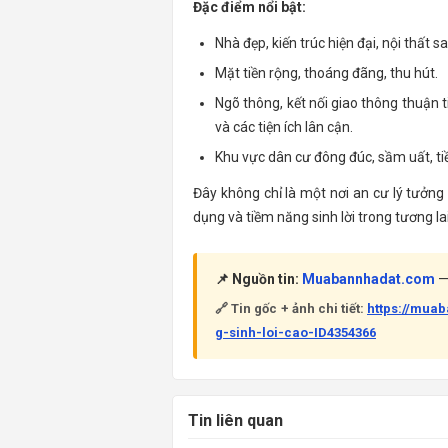
Đặc điểm nổi bật:
Nhà đẹp, kiến trúc hiện đại, nội thất 
Mặt tiền rộng, thoáng đãng, thu hút.
Ngõ thông, kết nối giao thông thuận 
và các tiện ích lân cận.
Khu vực dân cư đông đúc, sầm uất, t
Đây không chỉ là một nơi an cư lý tưởng 
dụng và tiềm năng sinh lời trong tương la
📌 Nguồn tin:
Muabannhadat.com
— 
🔗 Tin gốc + ảnh chi tiết:
https://mua
g-sinh-loi-cao-ID4354366
Tin liên quan