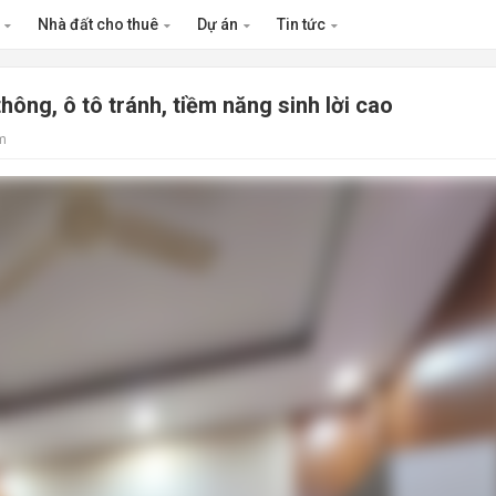
n
Nhà đất cho thuê
Dự án
Tin tức
ông, ô tô tránh, tiềm năng sinh lời cao
m