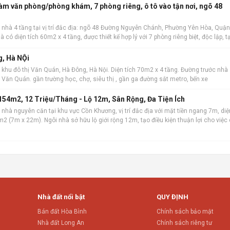
làm văn phòng/phòng khám, 7 phòng riêng, ô tô vào tận nơi, ngõ 48
 nhà 4 tầng tại vị trí đắc địa: ngõ 48 Đường Nguyễn Chánh, Phường Yên Hòa, Quận
à có diện tích 60m2 x 4 tầng, được thiết kế hợp lý với 7 phòng riêng biệt, độc lập, t
 kinh do
g, Hà NỘi
 khu đô thị Văn Quán, Hà Đông, Hà Nội. Diện tích 70m2 x 4 tầng. Đường trước nhà
hồ Văn Quán. gần trường học, chợ, siêu thị , gần ga đường sắt metro, bến xe
54m2, 12 Triệu/Tháng - Lộ 12m, Sân Rộng, Đa Tiện Ích
nhà nguyên căn tại khu vực Cồn Khương, vị trí đắc địa với mặt tiền ngang 7m, diệ
2 (7m x 22m). Ngôi nhà sở hữu lộ giới rộng 12m, tạo điều kiện thuận lợi cho việc 
iết kế bao
Nhà đất nổi bật
QUY ĐỊNH
Bán đất Hòa Bình
Chính sách bảo mật
Nhà đất Long An
Chính sách riêng tư