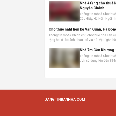
Nhà 4 tầng cho thuê 
Nguyễn Chánh
Thông tin mô tả Cho thuê
Cầu Giấy, Hà Nội . Ngôi nh
không gian làm việc hoặc
Cho thuê nahf liền kề Văn Quán, Hà Đôn
Thông tin mô tả Chính chủ cho thuê nhà liên kề
rộng hai ô tô tránh nhau, có vỉa hè. Vị trí gần 
Nhà 7m Cồn Khương 1
Thông tin mô tả Cho thuê 
tích sử dụng lên đến 154m
chuyển và kinh doanh. Th
DANGTINBANNHA.COM