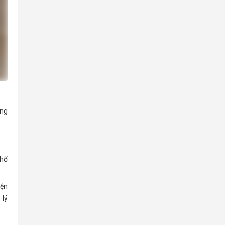
ộng
phố
iện
 lý