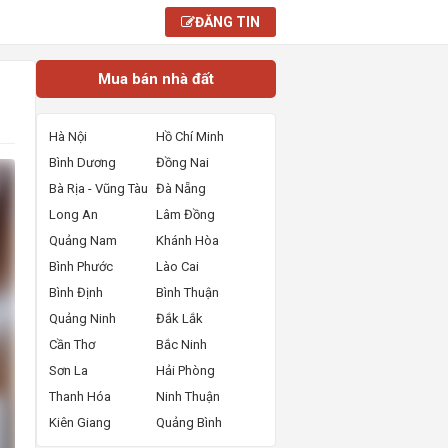
ĐĂNG TIN
Mua bán nhà đất
Hà Nội
Hồ Chí Minh
Bình Dương
Đồng Nai
Bà Rịa - Vũng Tàu
Đà Nẵng
Long An
Lâm Đồng
Quảng Nam
Khánh Hòa
Bình Phước
Lào Cai
Bình Định
Bình Thuận
Quảng Ninh
Đắk Lắk
Cần Thơ
Bắc Ninh
Sơn La
Hải Phòng
Thanh Hóa
Ninh Thuận
Kiên Giang
Quảng Bình