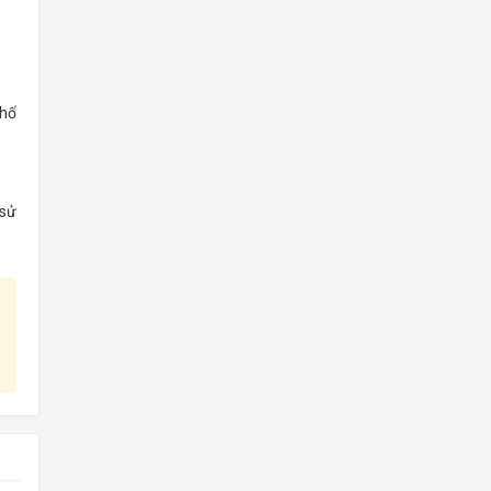
phố
 sử