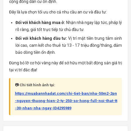
cộng đồng dân cư ổn định.
Đây là lựa chọn tối ưu cho cả nhu cầu an cư và đầu tư:
Đối với khách hàng mua ở:
Nhận nhà ngay lập tức, pháp lý
rõ ràng, giá tốt trực tiếp từ chủ đầu tư.
Đối với khách hàng đầu tư:
Vị trí mặt tiền trung tâm sinh
lời cao, cam kết cho thuê từ 13 - 17 triệu đồng/tháng, đảm
bảo dòng tiền ổn định.
Đừng bỏ lỡ cơ hội vàng này để sở hữu một bất động sản giá trị
tại vị trí đắc địa!
📷 Chi tiết hình ảnh tại:
https://muabannhadat.com/chi-tiet-ban/nha-50m2-2pn
-nguyen-thuong-hien-2-ty-250-so-hong-full-noi-that-tt
-30-nhan-nha-ngay-ID4295989