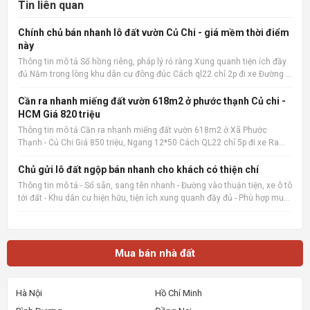
Tin liên quan
Chính chủ bán nhanh lô đất vườn Củ Chi - giá mềm thời điểm
này
Thông tin mô tả Sổ hồng riêng, pháp lý rỏ ràng Xung quanh tiện ích đầy
đủ Nằm trong lòng khu dân cư đông đúc Cách ql22 chỉ 2p đi xe Đường ô
tô 15m Xây ở hay kinh doanh đầu tư đều hợp 📌 Nguồn tin:
Muabannhadat.com &mdash; Sàn rao vặt nhà đất uy tín 🔗
Cần ra nhanh miếng đất vườn 618m2 ở phước thạnh Củ chi -
HCM Giá 820 triệu
Thông tin mô tả Cần ra nhanh miếng đất vườn 618m2 ở Xã Phước
Thạnh - Củ Chi Giá 850 triệu, Ngang 12*50 Cách QL22 chỉ 5p đi xe Ra
chợ củ chi, bệnh viện củ chi 8p đi xe cách trường THCS Phước Thạnh
600m 📌 Nguồn tin: Muabannhadat.com &mdash; Sàn rao vặt
Chủ gửi lô đất ngộp bán nhanh cho khách có thiện chí
Thông tin mô tả - Sổ sẵn, sang tên nhanh - Đường vào thuận tiện, xe ô tô
tới đất - Khu dân cư hiện hữu, tiện ích xung quanh đầy đủ - Phù hợp mua
ở, đầu tư giữ tiền hoặc đón sóng tăng giá 📌 Nguồn tin:
Muabannhadat.com &mdash; Sàn rao vặt nhà đất uy tí
Mua bán nhà đất
Hà Nội
Hồ Chí Minh