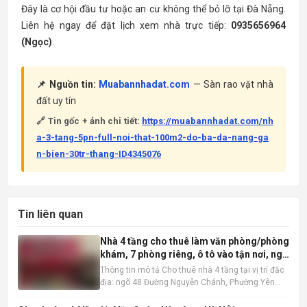
Đây là cơ hội đầu tư hoặc an cư không thể bỏ lỡ tại Đà Nẵng.
Liên hệ ngay để đặt lịch xem nhà trực tiếp:
0935656964
(Ngọc)
.
📌 Nguồn tin:
Muabannhadat.com
— Sàn rao vặt nhà
đất uy tín
🔗 Tin gốc + ảnh chi tiết:
https://muabannhadat.com/nh
a-3-tang-5pn-full-noi-that-100m2-do-ba-da-nang-ga
n-bien-30tr-thang-ID4345076
Tin liên quan
Nhà 4 tầng cho thuê làm văn phòng/phòng
khám, 7 phòng riêng, ô tô vào tận nơi, ngõ
48 Nguyễn Chánh
Thông tin mô tả Cho thuê nhà 4 tầng tại vị trí đắc
địa: ngõ 48 Đường Nguyễn Chánh, Phường Yên
Hòa, Quận Cầu Giấy, Hà Nội . Ngôi nhà có diện tích