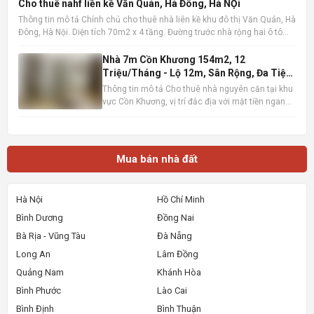
60m2 x 4 tầng, được thiết kế hợp lý với 7 phòng
Cho thuê nahf liền kề Văn Quán, Hà Đông, Hà NỘi
riêng biệt, độc lập, tạo không gian làm việc hoặc
Thông tin mô tả Chính chủ cho thuê nhà liên kề khu đô thị Văn Quán, Hà
kinh do
Đông, Hà Nội. Diện tích 70m2 x 4 tầng. Đường trước nhà rộng hai ô tô
tránh nhau, có vỉa hè. Vị trí gần hồ Văn Quán. gần trường học, chợ, siêu
thị , gần ga đường sắt metro, bến xe
Nhà 7m Cồn Khương 154m2, 12
Triệu/Tháng - Lộ 12m, Sân Rộng, Đa Tiện
Ích
Thông tin mô tả Cho thuê nhà nguyên căn tại khu
vực Cồn Khương, vị trí đắc địa với mặt tiền ngang
7m, diện tích sử dụng lên đến 154m2 (7m x 22m).
Ngôi nhà sở hữu lộ giới rộng 12m, tạo điều kiện
thuận lợi cho việc di chuyển và kinh doanh. Thiết
kế bao
Mua bán nhà đất
Hà Nội
Hồ Chí Minh
Bình Dương
Đồng Nai
Bà Rịa - Vũng Tàu
Đà Nẵng
Long An
Lâm Đồng
Quảng Nam
Khánh Hòa
Bình Phước
Lào Cai
Bình Định
Bình Thuận