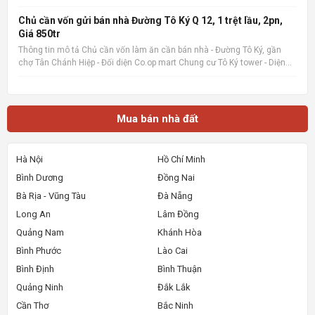
liền Quan tâm liên hệ: 036.727.4148 📌 Nguồn tin: Muabannhadat.com
&mdash; Sàn rao vặt nhà đất uy tín 🔗 Tin gốc + ảnh chi
Chủ cần vốn gửi bán nhà Đường Tô Ký Q 12, 1 trệt lầu, 2pn,
Giá 850tr
Thông tin mô tả Chủ cần vốn làm ăn cần bán nhà - Đường Tô Ký, gần
chợ Tân Chánh Hiệp - Đối diện Co.op mart Chung cư Tô Ký tower - Diện
tích 5x6, Nhà mới xây, rất đẹp, vào ở ngay. - Giá 850tr, giá 100%,_ Lưu ý:
Thông tin nhà, giá chuẩn 💯% 📌 Nguồn tin:
Mua bán nhà đất
Hà Nội
Hồ Chí Minh
Bình Dương
Đồng Nai
Bà Rịa - Vũng Tàu
Đà Nẵng
Long An
Lâm Đồng
Quảng Nam
Khánh Hòa
Bình Phước
Lào Cai
Bình Định
Bình Thuận
Quảng Ninh
Đắk Lắk
Cần Thơ
Bắc Ninh