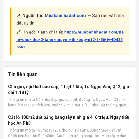
📌 Nguồn tin:
Muabannhadat.com
— Sàn rao vặt nhà
đất uy tín
🔗 Tin gốc + ảnh chi tiết:
https://muabannhadat.com/na
m-chu-nha-2-tang-nguyen-thi-bup-q12-1-56-ty-ID435
6561
Tin liên quan
Chủ gửi, nội thất cao cấp, 1 trệt 1 lầu, Tô Ngọc Vân, Q12, giá
chỉ 1.18 tỷ
Thông tin mô tả Căn nhà đẹp, giá cực tốt, đường Tô Ngọc Vân Q12, kế
bên Gò Vấp Diện tích 4x8, vuông vức, 1 trệt 1 lầu. Nhà Đất thổ cư, giấy
phép xây dựng đàng hoàng. 2 phòng ngủ, 2 wc, nội thất cao cấp. Có ban
công rộng, sân phơi. Giá cực tốt chỉ 1.1
Cắt lỗ 100m2 đất bảng bàng tây ninh giá 416 triệu. Ngay tiểu
học An Phú
Thông tin mô tả 100m2 (5x20), thổ cư, sổ sẵn Đường trước đất 7m
Cách tiểu học An Phú 400m Cách chợ trảng bàng 1km Mua xây ở được