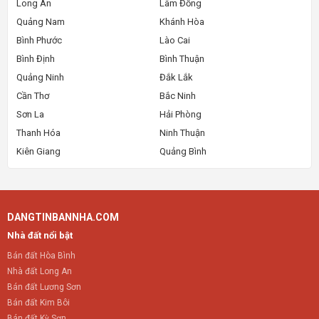
Long An
Lâm Đồng
Quảng Nam
Khánh Hòa
Bình Phước
Lào Cai
Bình Định
Bình Thuận
Quảng Ninh
Đắk Lắk
Cần Thơ
Bắc Ninh
Sơn La
Hải Phòng
Thanh Hóa
Ninh Thuận
Kiên Giang
Quảng Bình
DANGTINBANNHA.COM
Nhà đất nổi bật
Bán đất Hòa Bình
Nhà đất Long An
Bán đất Lương Sơn
Bán đất Kim Bôi
Bán đất Kỳ Sơn