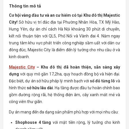
Thông tin mô tả
Cơ hội vàng đầu tư và an cư hiếm có tại Khu đô thị Majestic
City!
Sở hữu vị trí đắc địa tại Phường Nhân Hòa, TX Mỹ Hào,
Hưng Yên, dự án chỉ cách Hà Nội khoảng 30 phút di chuyển,
kết nối thuận tiện với QL5, Phố Nối và Vành đai 4. Nằm ngay
trung tâm khu vực phát triển công nghiệp sầm uất với dân cư
đông đúc, Majestic City là điểm đến lý tưởng cho nhu cầu ở và
kinh doanh.
Majestic City
– Khu đô thị đã hoàn thiện, sẵn sàng xây
dựng
với quy mô gần 17,2ha, quy hoạch đồng bộ và hiện đại.
Đặc biệt, dự án sở hữu pháp lý minh bạch với
sổ đỏ từng lô
và
hình thức
sở hữu lâu dài
. Hạ tầng được đầu tư hoàn chỉnh bao
gồm đường rộng rãi, hệ thống điện âm, cây xanh mát mẻ và
công viên thư giãn.
Dự án mang đến đa dạng sản phẩm phù hợp với mọi nhu cầu:
Shophouse 4 tầng
với mặt tiền rộng, lý tưởng cho kinh