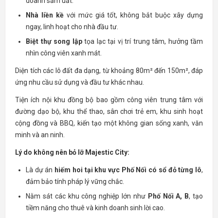
doanh sầm uất.
Nhà liền kề
với mức giá tốt, không bắt buộc xây dựng
ngay, linh hoạt cho nhà đầu tư.
Biệt thự song lập
tọa lạc tại vị trí trung tâm, hưởng tầm
nhìn công viên xanh mát.
Diện tích các lô đất đa dạng, từ khoảng 80m² đến 150m², đáp
ứng nhu cầu sử dụng và đầu tư khác nhau.
Tiện ích nội khu đồng bộ bao gồm công viên trung tâm với
đường dạo bộ, khu thể thao, sân chơi trẻ em, khu sinh hoạt
cộng đồng và BBQ, kiến tạo một không gian sống xanh, văn
minh và an ninh.
Lý do không nên bỏ lỡ Majestic City:
Là dự án
hiếm hoi tại khu vực Phố Nối có sổ đỏ từng lô
,
đảm bảo tính pháp lý vững chắc.
Nằm sát các khu công nghiệp lớn như
Phố Nối A, B
, tạo
tiềm năng cho thuê và kinh doanh sinh lời cao.