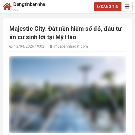
Dangtinbannha
ĐĂNG TIN
.com
Majestic City: Đất nền hiếm sổ đỏ, đầu tư
an cư sinh lời tại Mỹ Hào
12/04/2026 19:02
muabannhadat.com