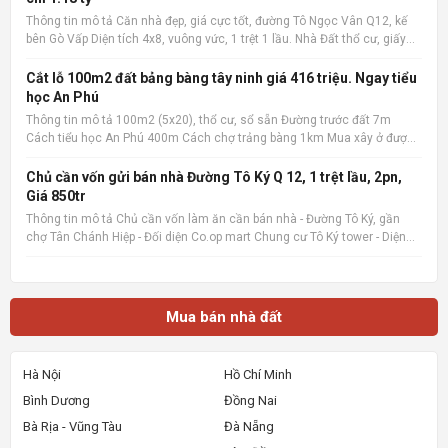
Thông tin mô tả Căn nhà đẹp, giá cực tốt, đường Tô Ngọc Vân Q12, kế
bên Gò Vấp Diện tích 4x8, vuông vức, 1 trệt 1 lầu. Nhà Đất thổ cư, giấy
phép xây dựng đàng hoàng. 2 phòng ngủ, 2 wc, nội thất cao cấp. Có ban
công rộng, sân phơi. Giá cực tốt chỉ 1.1
Cắt lỗ 100m2 đất bảng bàng tây ninh giá 416 triệu. Ngay tiểu
học An Phú
Thông tin mô tả 100m2 (5x20), thổ cư, sổ sẵn Đường trước đất 7m
Cách tiểu học An Phú 400m Cách chợ trảng bàng 1km Mua xây ở được
liền Quan tâm liên hệ: 036.727.4148 📌 Nguồn tin: Muabannhadat.com
&mdash; Sàn rao vặt nhà đất uy tín 🔗 Tin gốc + ảnh chi
Chủ cần vốn gửi bán nhà Đường Tô Ký Q 12, 1 trệt lầu, 2pn,
Giá 850tr
Thông tin mô tả Chủ cần vốn làm ăn cần bán nhà - Đường Tô Ký, gần
chợ Tân Chánh Hiệp - Đối diện Co.op mart Chung cư Tô Ký tower - Diện
tích 5x6, Nhà mới xây, rất đẹp, vào ở ngay. - Giá 850tr, giá 100%,_ Lưu ý:
Thông tin nhà, giá chuẩn 💯% 📌 Nguồn tin:
Mua bán nhà đất
Hà Nội
Hồ Chí Minh
Bình Dương
Đồng Nai
Bà Rịa - Vũng Tàu
Đà Nẵng