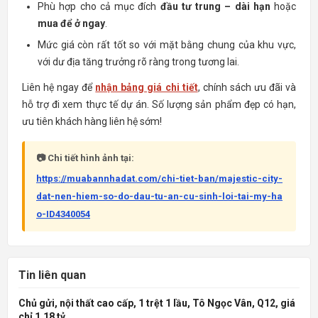
Phù hợp cho cả mục đích
đầu tư trung – dài hạn
hoặc
mua để ở ngay
.
Mức giá còn rất tốt so với mặt bằng chung của khu vực,
với dư địa tăng trưởng rõ ràng trong tương lai.
Liên hệ ngay để
nhận bảng giá chi tiết
, chính sách ưu đãi và
hỗ trợ đi xem thực tế dự án. Số lượng sản phẩm đẹp có hạn,
ưu tiên khách hàng liên hệ sớm!
📷 Chi tiết hình ảnh tại:
https://muabannhadat.com/chi-tiet-ban/majestic-city-
dat-nen-hiem-so-do-dau-tu-an-cu-sinh-loi-tai-my-ha
o-ID4340054
Tin liên quan
Chủ gửi, nội thất cao cấp, 1 trệt 1 lầu, Tô Ngọc Vân, Q12, giá
chỉ 1.18 tỷ