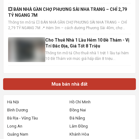
5x16m , kết cấu 1 trệt 1 lầu, bao gồm 4 phòng ngủ
và 3 phòng tắm. Nhà có sẵn 3 máy lạnh, tiện nghi
💥 BÁN NHÀ GẦN CHỢ PHƯƠNG SÀI NHA TRANG – CHỈ 2,79
đầy đủ, sẵn sàng dọn vào ở ngay. Vị trí nhà đắc
TỶ NGANG 7M
địa, khu dâ
Thông tin mô tả 💥 BÁN NHÀ GẦN CHỢ PHƯƠNG SÀI NHA TRANG – CHỈ
2,79 TỶ NGANG 7M 📍 Hẻm 3m – cách đường Phương Sài 40m, chợ
100m – tiện ích đầy đủ 📐 Diện tích: 40,7m² – ngang 7m (hiếm) 🏡 Nhà 1
trệt 1 lầu – hướng Tây Bắc – sổ hồng hoàn công • Trệt: khách
Cho Thuê Nhà 1 Lầu Hẻm 10 Đề Thám - Vị
Trí Đắc Địa, Giá Tốt 8 Triệu
Thông tin mô tả Cho thuê nhà 1 trệt 1 lầu tại hẻm
10 Đề Thám với mức giá hấp dẫn 8 triệu
đồng/tháng. Vị trí cực kỳ thuận lợi, chỉ cách mặt
tiền đường Đề Thám vài bước chân và gần Đại lộ
Hòa Bình, dễ dàng di chuyển đến các khu vực
trung tâm. Ngôi nhà
Mua bán nhà đất
Hà Nội
Hồ Chí Minh
Bình Dương
Đồng Nai
Bà Rịa - Vũng Tàu
Đà Nẵng
Long An
Lâm Đồng
Quảng Nam
Khánh Hòa