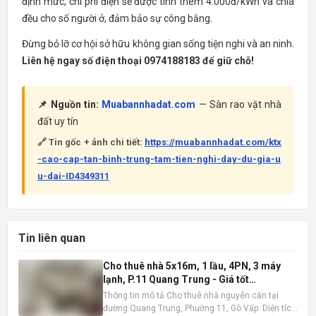
định mức, chi phí điện sẽ được tính thêm 4.000đ/kWh và chia
đều cho số người ở, đảm bảo sự công bằng.
Đừng bỏ lỡ cơ hội sở hữu không gian sống tiện nghi và an ninh.
Liên hệ ngay số điện thoại 0974188183 để giữ chỗ!
📌 Nguồn tin:
Muabannhadat.com
— Sàn rao vặt nhà
đất uy tín
🔗 Tin gốc + ảnh chi tiết:
https://muabannhadat.com/ktx
-cao-cap-tan-binh-trung-tam-tien-nghi-day-du-gia-u
u-dai-ID4349311
Tin liên quan
Cho thuê nhà 5x16m, 1 lầu, 4PN, 3 máy
lạnh, P.11 Quang Trung - Giá tốt
10tr/tháng
Thông tin mô tả Cho thuê nhà nguyên căn tại
đường Quang Trung, Phường 11, Gò Vấp. Diện tích