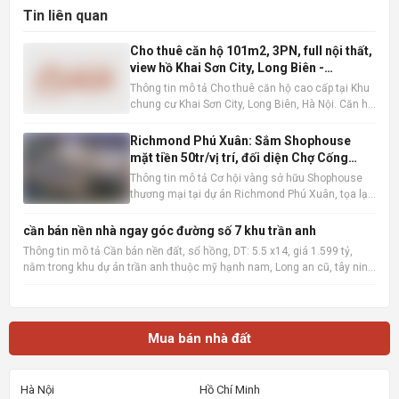
Tin liên quan
Cho thuê căn hộ 101m2, 3PN, full nội thất,
view hồ Khai Sơn City, Long Biên -
16tr/tháng
Thông tin mô tả Cho thuê căn hộ cao cấp tại Khu
chung cư Khai Sơn City, Long Biên, Hà Nội. Căn hộ
tọa lạc tại tầng trung, sở hữu tầm nhìn thoáng
đãng ra hồ điều hòa, mang đến không gian sống
Richmond Phú Xuân: Sắm Shophouse
trong lành và thư thái. Với diện tích sàn rộng rãi
mặt tiền 50tr/vị trí, đối diện Chợ Cống
101m2 ,
Mới, Huế
Thông tin mô tả Cơ hội vàng sở hữu Shophouse
thương mại tại dự án Richmond Phú Xuân, tọa lạc
ngay mặt tiền đường Nguyễn Lộ Trạch sầm uất,
đối diện Chợ Cống Mới, TP Huế. Với mức booking
cần bán nền nhà ngay góc đường số 7 khu trần anh
chỉ từ 50 triệu đồng/vị trí, quý khách hàng sẽ nhận
Thông tin mô tả Cần bán nền đất, sổ hồng, DT: 5.5 x14, giá 1.599 tỷ,
trọn vẹn nhữn
nằm trong khu dự án trần anh thuộc mỹ hạnh nam, Long an cũ, tây ninh
mới sau này, xây dựng tự do, khu vực đông dân cư, có thể tách làm 3
xây dựng nhà bán lẻ cho công nhân cần mua nh
Mua bán nhà đất
Hà Nội
Hồ Chí Minh