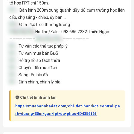
tổ hợp FPT chỉ 150m.
Bán kính 200m xung quanh đầy đủ cụm trường học liên
cấp, chợ sáng - chiều, ủy ban....
G.i.á : 4,x tỉ có thương lượng
Hotline/Zalo : 093 686 2232 Thiện Ngọc
————————
————————
Tư vấn các thủ tục pháp lý
Tư vấn mua bán BĐS
Hỗ trợ hồ sơ tách thửa
Chuyển đổi mục đích
Sang tên bìa đỏ
Đính chính, chỉnh lý bìa
📷 Chi tiết hình ảnh tại:
https://muabannhadat.com/chi-tiet-ban/kdt-central-pa
rk-duong-35m-gan-fpt-da-phuc-ID4356161