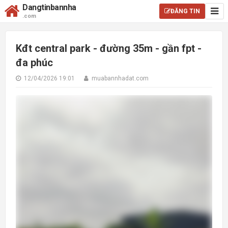
Dangtinbannha
ĐĂNG TIN
.com
Kđt central park - đường 35m - gần fpt -
đa phúc
12/04/2026 19:01
muabannhadat.com