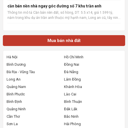
đối diện Chợ Cống Mới, TP Huế. Với mức booking
cần bán nền nhà ngay góc đường số 7 khu trần anh
chỉ từ 50 triệu đồng/vị trí, quý khách hàng sẽ nhận
Thông tin mô tả Cần bán nền đất, sổ hồng, DT: 5.5 x14, giá 1.599 tỷ,
trọn vẹn nhữn
nằm trong khu dự án trần anh thuộc mỹ hạnh nam, Long an cũ, tây ninh
mới sau này, xây dựng tự do, khu vực đông dân cư, có thể tách làm 3
xây dựng nhà bán lẻ cho công nhân cần mua nh
Mua bán nhà đất
Hà Nội
Hồ Chí Minh
Bình Dương
Đồng Nai
Bà Rịa - Vũng Tàu
Đà Nẵng
Long An
Lâm Đồng
Quảng Nam
Khánh Hòa
Bình Phước
Lào Cai
Bình Định
Bình Thuận
Quảng Ninh
Đắk Lắk
Cần Thơ
Bắc Ninh
Sơn La
Hải Phòng