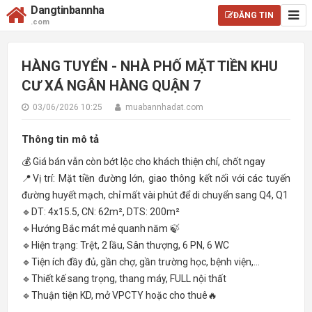
Dangtinbannha
ĐĂNG TIN
.com
HÀNG TUYỂN - NHÀ PHỐ MẶT TIỀN KHU
CƯ XÁ NGÂN HÀNG QUẬN 7
03/06/2026 10:25
muabannhadat.com
Thông tin mô tả
💰 Giá bán vẫn còn bớt lộc cho khách thiện chí, chốt ngay
📍Vị trí: Mặt tiền đường lớn, giao thông kết nối với các tuyến
đường huyết mạch, chỉ mất vài phút để di chuyển sang Q4, Q1
🔹DT: 4x15.5, CN: 62m², DTS: 200m²
🔹Hướng Bắc mát mẻ quanh năm 🍃
🔹Hiện trạng: Trệt, 2 lầu, Sân thượng, 6 PN, 6 WC
🔹Tiện ích đầy đủ, gần chợ, gần trường học, bệnh viện,…
🔹Thiết kế sang trọng, thang máy, FULL nội thất
🔹Thuận tiện KD, mở VPCTY hoặc cho thuê🔥