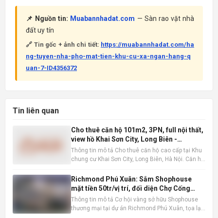
📌 Nguồn tin:
Muabannhadat.com
— Sàn rao vặt nhà
đất uy tín
🔗 Tin gốc + ảnh chi tiết:
https://muabannhadat.com/ha
ng-tuyen-nha-pho-mat-tien-khu-cu-xa-ngan-hang-q
uan-7-ID4356372
Tin liên quan
Cho thuê căn hộ 101m2, 3PN, full nội thất,
view hồ Khai Sơn City, Long Biên -
16tr/tháng
Thông tin mô tả Cho thuê căn hộ cao cấp tại Khu
chung cư Khai Sơn City, Long Biên, Hà Nội. Căn hộ
tọa lạc tại tầng trung, sở hữu tầm nhìn thoáng
đãng ra hồ điều hòa, mang đến không gian sống
Richmond Phú Xuân: Sắm Shophouse
trong lành và thư thái. Với diện tích sàn rộng rãi
mặt tiền 50tr/vị trí, đối diện Chợ Cống
101m2 ,
Mới, Huế
Thông tin mô tả Cơ hội vàng sở hữu Shophouse
thương mại tại dự án Richmond Phú Xuân, tọa lạc
ngay mặt tiền đường Nguyễn Lộ Trạch sầm uất,