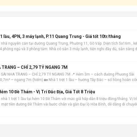
 lầu, 4PN, 3 máy lạnh, P.11 Quang Trung - Giá tốt 10tr/tháng
 nhà nguyên căn tại đường Quang Trung, Phường 11, Gò Vấp. Diện tích 5x16m , kế
m 4 phòng ngủ và 3 phòng tắm. Nhà có sẵn 3 máy lạnh, tiện nghi đầy đủ, sẵn sàng 
 địa, khu dâ
 TRANG – CHỈ 2,79 TỶ NGANG 7M
 SÀI NHA TRANG – CHỈ 2,79 TỶ NGANG 7M 📍 Hẻm 3m – cách đường Phương Sài
 40,7m² – ngang 7m (hiếm) 🏡 Nhà 1 trệt 1 lầu – hướng Tây Bắc – sổ hồng hoàn cô
ẻm 10 Đề Thám - Vị Trí Đắc Địa, Giá Tốt 8 Triệu
nhà 1 trệt 1 lầu tại hẻm 10 Đề Thám với mức giá hấp dẫn 8 triệu đồng/tháng. Vị trí
ch mặt tiền đường Đề Thám vài bước chân và gần Đại lộ Hòa Bình, dễ dàng di chuyể
m. Ngôi nhà