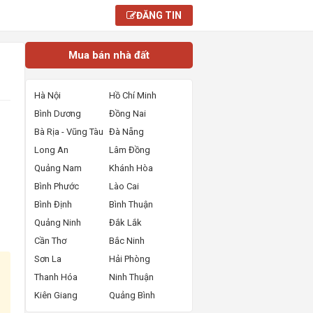
ĐĂNG TIN
Mua bán nhà đất
Hà Nội
Hồ Chí Minh
Bình Dương
Đồng Nai
Bà Rịa - Vũng Tàu
Đà Nẵng
Long An
Lâm Đồng
Quảng Nam
Khánh Hòa
Bình Phước
Lào Cai
Bình Định
Bình Thuận
Quảng Ninh
Đắk Lắk
Cần Thơ
Bắc Ninh
Sơn La
Hải Phòng
Thanh Hóa
Ninh Thuận
Kiên Giang
Quảng Bình