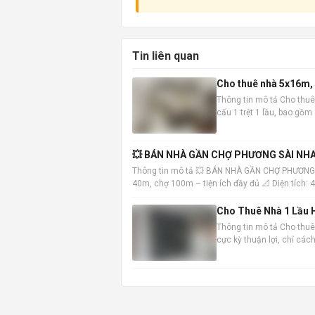
Tin liên quan
Cho thuê nhà 5x16m, 1
Thông tin mô tả Cho thuê
cấu 1 trệt 1 lầu, bao gồ
vào ở ngay. Vị trí nhà đắc
💥 BÁN NHÀ GẦN CHỢ PHƯƠNG SÀI NHA
Thông tin mô tả 💥 BÁN NHÀ GẦN CHỢ PHƯƠNG
40m, chợ 100m – tiện ích đầy đủ 📐 Diện tích:
Trệt: khách
Cho Thuê Nhà 1 Lầu H
Thông tin mô tả Cho thuê 
cực kỳ thuận lợi, chỉ cá
đến các khu vực trung tâ