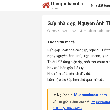
Dangtinbannha
Nhà đất bá
.com
Gấp nhà đẹp, Nguyễn Ảnh Thủ
20/06/2026 19:02
muabannhadat.co
Thông tin mô tả
Gấp gấp , căn nhà cực đẹp, ngang 5 rất t
Ngay Nguyễn Ảnh Thủ, Hiệp Thành, Q12.
Thiết kế 2 tầng hiện đại, nhà mới chưa ở 
Nay chủ bán gấp 1.8x tỷ.
Khu sầm uất, tiện ích đầy đủ.
Liên hệ e trc 30p hẹn chủ qua mở cửa
📌 Nguồn tin:
Muabannhadat.com
— 
🔗 Tin gốc + ảnh chi tiết:
https://mu
1-858-ty-ID4356269