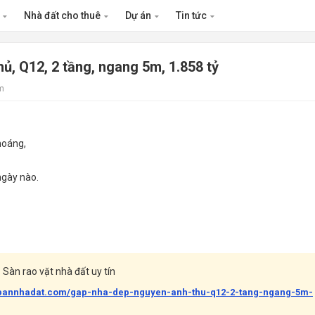
n
Nhà đất cho thuê
Dự án
Tin tức
, Q12, 2 tầng, ngang 5m, 1.858 tỷ
m
hoáng,
ngày nào.
Sàn rao vặt nhà đất uy tín
abannhadat.com/gap-nha-dep-nguyen-anh-thu-q12-2-tang-ngang-5m-