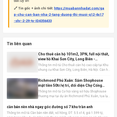
đất uy tín
🔗 Tin gốc + ảnh chi tiết:
https://muabannhadat.com/ga
p-chu-can-ban-nha-2-tang-duong-thi-muoi-q12-4x17
-shr-2-29-ty-ID4356433
Tin liên quan
Cho thuê căn hộ 101m2, 3PN, full nội thất,
view hồ Khai Sơn City, Long Biên -
16tr/tháng
Thông tin mô tả Cho thuê căn hộ cao cấp tại Khu
chung cư Khai Sơn City, Long Biên, Hà Nội. Căn hộ
tọa lạc tại tầng trung, sở hữu tầm nhìn thoáng
đãng ra hồ điều hòa, mang đến không gian sống
Richmond Phú Xuân: Sắm Shophouse
trong lành và thư thái. Với diện tích sàn rộng rãi
mặt tiền 50tr/vị trí, đối diện Chợ Cống
101m2 ,
Mới, Huế
Thông tin mô tả Cơ hội vàng sở hữu Shophouse
thương mại tại dự án Richmond Phú Xuân, tọa lạc
ngay mặt tiền đường Nguyễn Lộ Trạch sầm uất,
đối diện Chợ Cống Mới, TP Huế. Với mức booking
cần bán nền nhà ngay góc đường số 7 khu trần anh
chỉ từ 50 triệu đồng/vị trí, quý khách hàng sẽ nhận
Thông tin mô tả Cần bán nền đất, sổ hồng, DT: 5.5 x14, giá 1.599 tỷ,
trọn vẹn nhữn