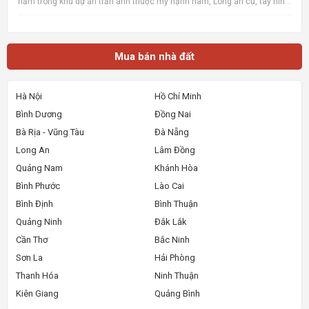
nằm trong khu dự án trần anh thuộc mỹ hạnh nam, Long an cũ, tây ninh
mới sau này, xây dựng tự do, khu vực đông dân cư, có thể tách làm 3
xây dựng nhà bán lẻ cho công nhân cần mua nh
Mua bán nhà đất
Hà Nội
Hồ Chí Minh
Bình Dương
Đồng Nai
Bà Rịa - Vũng Tàu
Đà Nẵng
Long An
Lâm Đồng
Quảng Nam
Khánh Hòa
Bình Phước
Lào Cai
Bình Định
Bình Thuận
Quảng Ninh
Đắk Lắk
Cần Thơ
Bắc Ninh
Sơn La
Hải Phòng
Thanh Hóa
Ninh Thuận
Kiên Giang
Quảng Bình