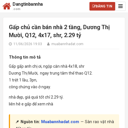
Dangtinbannha
ĐĂNG TIN
.com
Gấp chủ cần bán nhà 2 tầng, Dương Thị
Mười, Q12, 4x17, shr, 2.29 tỷ
11/06/2026 19:03
muabannhadat.com
Thông tin mô tả
Gấp gấp anh chị ơi, ngộp căn nhà 4x18, shr
Dương Thị Mười, ngay trung tâm thể thao Q12.
1 trệt 1 lầu, 3pn,
công chứng vào ở ngay.
nhà đẹp, giá quá tốt chỉ 2.29 tỷ.
liên hê e gấp để xem nhà
📌 Nguồn tin:
Muabannhadat.com
— Sàn rao vặt nhà