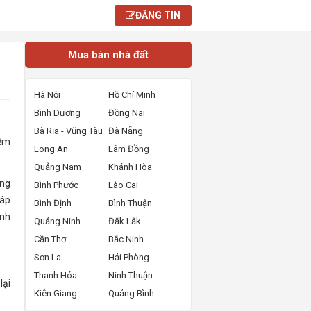
ĐĂNG TIN
Mua bán nhà đất
Hà Nội
Hồ Chí Minh
Bình Dương
Đồng Nai
Bà Rịa - Vũng Tàu
Đà Nẵng
iềm
Long An
Lâm Đồng
Quảng Nam
Khánh Hòa
ộng
Bình Phước
Lào Cai
háp
Bình Định
Bình Thuận
inh
Quảng Ninh
Đắk Lắk
Cần Thơ
Bắc Ninh
Sơn La
Hải Phòng
Thanh Hóa
Ninh Thuận
lại
Kiên Giang
Quảng Bình