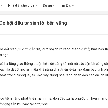
n
Nhà đất cho thuê
Dự án
Tin tức
Cơ hội đầu tư sinh lời bền vững
m
lô đất sở hữu vị trí đắc địa, quy hoạch rõ ràng thành đất ở, hứa hẹn t
ài hạn.
ó hạ tầng giao thông thuận tiện, dễ dàng kết nối với các tiện ích công c
ạch là đất ở, mở ra nhiều khả năng phát triển. Điều này đảm bảo tính p
hoạt trong tương lai, từ việc xây dựng nhà ở cá nhân đến các dự án k
 có tiềm năng phát triển mạnh mẽ, đón đầu xu hướng đô thị hóa, mang 
bất động sản khu vực tăng trưởng.