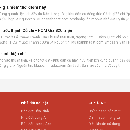
 - giá mềm thời điểm này
 Xung quanh tiện ích đầy đủ Nằm trong lòng khu dân cư đông đúc Cách ql22 chỉ 2p
ư đều hợp 📌 Nguồn tin: Muabannhadat.com &mdash; Sàn rao vặt nhà đất uy tín 🔗
hước thạnh Củ chi - HCM Giá 820 triệu
18m2 ở Xã Phước Thạnh - Củ Chi Giá 850 triệu, Ngang 12*50 Cách QL22 chỉ 5p đi
h trường THCS Phước Thạnh 600m 📌 Nguồn tin: Muabannhadat.com &mdash; Sàn ra
h có thiện chí
 vào thuận tiện, xe ô tô tới đất - Khu dân cư hiện hữu, tiện ích xung quanh đầy đủ
tăng giá 📌 Nguồn tin: Muabannhadat.com &mdash; Sàn rao vặt nhà đất uy tí
Nhà đất nổi bật
QUY ĐỊNH
Bán đất Hòa Bình
Chính sách bảo mật
Nhà đất Long An
Chính sách riêng tư
Bán đất Lương Sơn
Điều khoản sử dụng