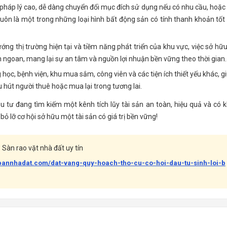
rị pháp lý cao, dễ dàng chuyển đổi mục đích sử dụng nếu có nhu cầu, hoặc
uôn là một trong những loại hình bất động sản có tính thanh khoản tốt
ớng thị trường hiện tại và tiềm năng phát triển của khu vực, việc sở hữu
n ngoan, mang lại sự an tâm và nguồn lợi nhuận bền vững theo thời gian.
học, bệnh viện, khu mua sắm, công viên và các tiện ích thiết yếu khác, g
 hút người thuê hoặc mua lại trong tương lai.
u tư đang tìm kiếm một kênh tích lũy tài sản an toàn, hiệu quả và có 
bỏ lỡ cơ hội sở hữu một tài sản có giá trị bền vững!
Sàn rao vặt nhà đất uy tín
abannhadat.com/dat-vang-quy-hoach-tho-cu-co-hoi-dau-tu-sinh-loi-b