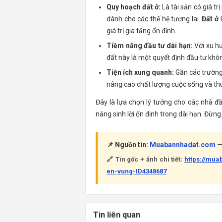
Quy hoạch đất ở:
Là tài sản có giá t
dành cho các thế hệ tương lai.
Đất ở
l
giá trị gia tăng ổn định.
Tiềm năng đầu tư dài hạn:
Với xu hư
đất này là một quyết định đầu tư khô
Tiện ích xung quanh:
Gần các trường 
nâng cao chất lượng cuộc sống và thu
Đây là lựa chọn lý tưởng cho các nhà đầ
năng sinh lời ổn định trong dài hạn. Đừng 
📌 Nguồn tin:
Muabannhadat.com
— 
🔗 Tin gốc + ảnh chi tiết:
https://mu
en-vung-ID4348687
Tin liên quan