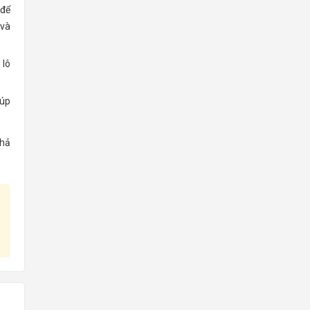
 để
 và
 lô
iúp
khả