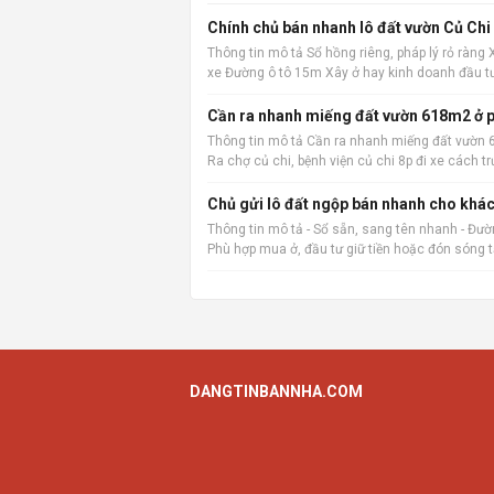
Chính chủ bán nhanh lô đất vườn Củ Chi
Thông tin mô tả Sổ hồng riêng, pháp lý rỏ ràng
xe Đường ô tô 15m Xây ở hay kinh doanh đầu t
Cần ra nhanh miếng đất vườn 618m2 ở p
Thông tin mô tả Cần ra nhanh miếng đất vườn 6
Ra chợ củ chi, bệnh viện củ chi 8p đi xe các
vặt
Chủ gửi lô đất ngộp bán nhanh cho khác
Thông tin mô tả - Sổ sẵn, sang tên nhanh - Đường
Phù hợp mua ở, đầu tư giữ tiền hoặc đón sóng 
DANGTINBANNHA.COM