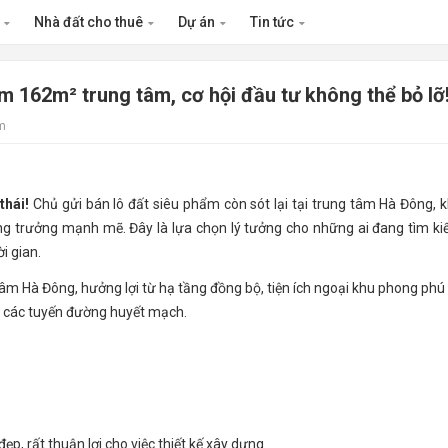
n
Nhà đất cho thuê
Dự án
Tin tức
 162m² trung tâm, cơ hội đầu tư không thể bỏ lỡ
m
thái!
Chủ gửi bán lô đất siêu phẩm còn sót lại tại trung tâm Hà Đông, 
ăng trưởng mạnh mẽ. Đây là lựa chọn lý tưởng cho những ai đang tìm k
i gian.
tâm Hà Đông, hưởng lợi từ hạ tầng đồng bộ, tiện ích ngoại khu phong phú
ến các tuyến đường huyết mạch.
ẹp, rất thuận lợi cho việc thiết kế xây dựng.