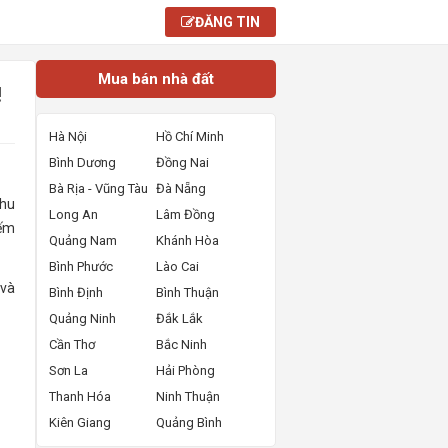
ĐĂNG TIN
Mua bán nhà đất
!
Hà Nội
Hồ Chí Minh
Bình Dương
Đồng Nai
Bà Rịa - Vũng Tàu
Đà Nẵng
khu
Long An
Lâm Đồng
iếm
Quảng Nam
Khánh Hòa
Bình Phước
Lào Cai
 và
Bình Định
Bình Thuận
Quảng Ninh
Đắk Lắk
Cần Thơ
Bắc Ninh
Sơn La
Hải Phòng
Thanh Hóa
Ninh Thuận
Kiên Giang
Quảng Bình