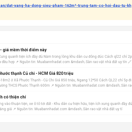
-ban/dat-vang-ha-dong-sieu-pham-162m²-trung-tam-co-hoi-dau-tu-kh
 - giá mềm thời điểm này
 Xung quanh tiện ích đầy đủ Nằm trong lòng khu dân cư đông đúc Cách ql22 chỉ 2p
ư đều hợp 📌 Nguồn tin: Muabannhadat.com &mdash; Sàn rao vặt nhà đất uy tín 🔗
hước thạnh Củ chi - HCM Giá 820 triệu
18m2 ở Xã Phước Thạnh - Củ Chi Giá 850 triệu, Ngang 12*50 Cách QL22 chỉ 5p đi
h trường THCS Phước Thạnh 600m 📌 Nguồn tin: Muabannhadat.com &mdash; Sàn ra
h có thiện chí
 vào thuận tiện, xe ô tô tới đất - Khu dân cư hiện hữu, tiện ích xung quanh đầy đủ
tăng giá 📌 Nguồn tin: Muabannhadat.com &mdash; Sàn rao vặt nhà đất uy tí