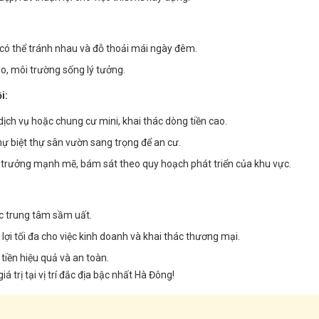
 có thể tránh nhau và đỗ thoải mái ngày đêm.
o, môi trường sống lý tưởng.
i:
ịch vụ hoặc chung cư mini, khai thác dòng tiền cao.
hự biệt thự sân vườn sang trọng để an cư.
ng trưởng mạnh mẽ, bám sát theo quy hoạch phát triển của khu vực.
c trung tâm sầm uất.
n lợi tối đa cho việc kinh doanh và khai thác thương mại.
 tiền hiệu quả và an toàn.
á trị tại vị trí đắc địa bậc nhất Hà Đông!