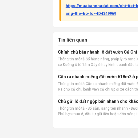
https://muabannhadat.com/chi-tiet
ong-the-bo-lo--ID4349969
Tin liên quan
Chính chủ bán nhanh lô đất vườn Củ Chi
Thông tin mô tả Sổ hồng riêng, pháp lý rỏ ràng
xe Đường ô tô 15m Xây ở hay kinh doanh đầu t
Cần ra nhanh miếng đất vườn 618m2 ở p
Thông tin mô tả Cần ra nhanh miếng đất vườn 6
Ra chợ củ chi, bệnh viện củ chi 8p đi xe các
vặt
Chủ gửi lô đất ngộp bán nhanh cho khác
Thông tin mô tả - Sổ sẵn, sang tên nhanh - Đường
Phù hợp mua ở, đầu tư giữ tiền hoặc đón sóng 