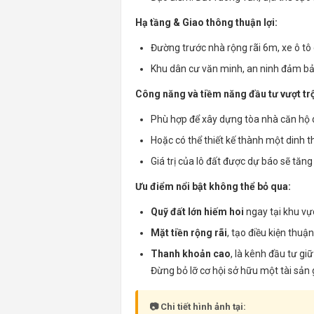
Hạ tầng & Giao thông thuận lợi:
Đường trước nhà rộng rãi 6m, xe ô tô
Khu dân cư văn minh, an ninh đảm bả
Công năng và tiềm năng đầu tư vượt trộ
Phù hợp để xây dựng tòa nhà căn hộ d
Hoặc có thể thiết kế thành một dinh t
Giá trị của lô đất được dự báo sẽ tă
Ưu điểm nổi bật không thể bỏ qua:
Quỹ đất lớn hiếm hoi
ngay tại khu vự
Mặt tiền rộng rãi
, tạo điều kiện thuậ
Thanh khoản cao
, là kênh đầu tư giữ
Đừng bỏ lỡ cơ hội sở hữu một tài sản gi
📷 Chi tiết hình ảnh tại: