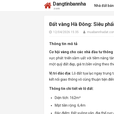
Dangtinbannha
Nhà đất bá
.com
Đất vàng Hà Đông: Siêu phẩm
12/04/2026 15:35
muabannhadat.co
Thông tin mô tả
Cơ hội vàng cho các nhà đầu tư thông 
vực phát triển sầm uất với tiềm năng t
một quỹ đất đẹp, giá trị bền vững theo thờ
Vị trí đắc địa:
Lô đất tọa lạc ngay trung 
kết nối giao thông vô cùng thuận tiện đ
Thông tin chi tiết về lô đất:
Diện tích: 162m²
Mặt tiền rộng: 6,4m
Đặc điểm: Đất vuông vắn, địa thế cực đ