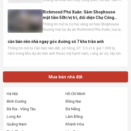
tọa lạc tại tầng trung, sở hữu tầm nhìn thoáng
đãng ra hồ điều hòa, mang đến không gian sống
Richmond Phú Xuân: Sắm Shophouse
trong lành và thư thái. Với diện tích sàn rộng rãi
mặt tiền 50tr/vị trí, đối diện Chợ Cống
101m2 ,
Mới, Huế
Thông tin mô tả Cơ hội vàng sở hữu Shophouse
thương mại tại dự án Richmond Phú Xuân, tọa lạc
ngay mặt tiền đường Nguyễn Lộ Trạch sầm uất,
đối diện Chợ Cống Mới, TP Huế. Với mức booking
cần bán nền nhà ngay góc đường số 7 khu trần anh
chỉ từ 50 triệu đồng/vị trí, quý khách hàng sẽ nhận
Thông tin mô tả Cần bán nền đất, sổ hồng, DT: 5.5 x14, giá 1.599 tỷ,
trọn vẹn nhữn
nằm trong khu dự án trần anh thuộc mỹ hạnh nam, Long an cũ, tây ninh
mới sau này, xây dựng tự do, khu vực đông dân cư, có thể tách làm 3
xây dựng nhà bán lẻ cho công nhân cần mua nh
Mua bán nhà đất
Hà Nội
Hồ Chí Minh
Bình Dương
Đồng Nai
Bà Rịa - Vũng Tàu
Đà Nẵng
Long An
Lâm Đồng
Quảng Nam
Khánh Hòa