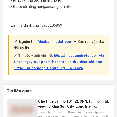
=> Pháp lý : thủ tục nhanh chóng
=> Đã có sổ hồng riêng,cc sang tên liền
_ Liên hệ chính chủ : 0907205869
📌 Nguồn tin:
Muabannhadat.com
— Sàn rao vặt nhà
đất uy tín
🔗 Tin gốc + ảnh chi tiết:
https://muabannhadat.com/da
t-nen-ngay-trung-tam-hanh-chinh-thu-thua-chi-hon-
18trieu-m-so-hong-rieng-tung-ID4355624
Tin liên quan
Cho thuê căn hộ 101m2, 3PN, full nội thất,
view hồ Khai Sơn City, Long Biên -
16tr/tháng
Thông tin mô tả Cho thuê căn hộ cao cấp tại Khu
chung cư Khai Sơn City, Long Biên, Hà Nội. Căn hộ