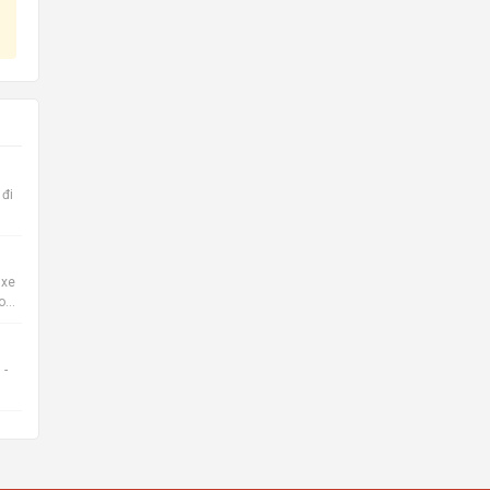
 đi
 xe
o
 -