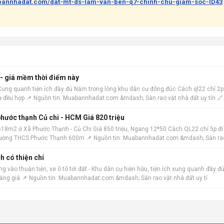
abannhadat.com/dat-mt-ds-lam-van-ben-q7-chinh-chu-giam-soc-ID43
 - giá mềm thời điểm này
 Xung quanh tiện ích đầy đủ Nằm trong lòng khu dân cư đông đúc Cách ql22 chỉ 2p
ư đều hợp 📌 Nguồn tin: Muabannhadat.com &mdash; Sàn rao vặt nhà đất uy tín 🔗
hước thạnh Củ chi - HCM Giá 820 triệu
18m2 ở Xã Phước Thạnh - Củ Chi Giá 850 triệu, Ngang 12*50 Cách QL22 chỉ 5p đi
h trường THCS Phước Thạnh 600m 📌 Nguồn tin: Muabannhadat.com &mdash; Sàn ra
h có thiện chí
 vào thuận tiện, xe ô tô tới đất - Khu dân cư hiện hữu, tiện ích xung quanh đầy đủ
tăng giá 📌 Nguồn tin: Muabannhadat.com &mdash; Sàn rao vặt nhà đất uy tí