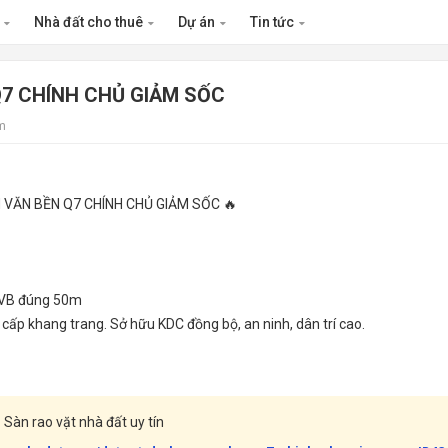
n
Nhà đất cho thuê
Dự án
Tin tức
Q7 CHÍNH CHỦ GIẢM SỐC
m
 VĂN BỀN Q7 CHÍNH CHỦ GIẢM SỐC 🔥
 LVB đúng 50m
p khang trang. Sở hữu KDC đồng bộ, an ninh, dân trí cao.
Sàn rao vặt nhà đất uy tín