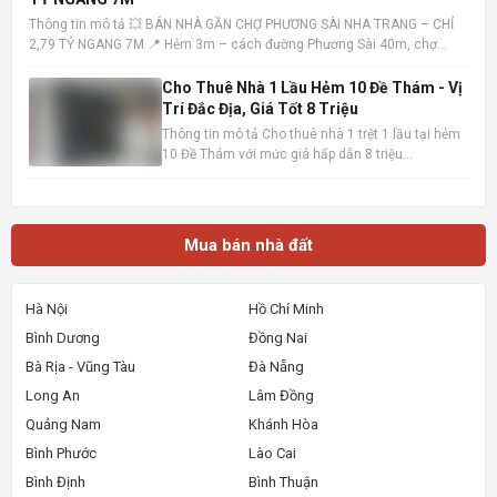
địa, khu dâ
Thông tin mô tả 💥 BÁN NHÀ GẦN CHỢ PHƯƠNG SÀI NHA TRANG – CHỈ
2,79 TỶ NGANG 7M 📍 Hẻm 3m – cách đường Phương Sài 40m, chợ
100m – tiện ích đầy đủ 📐 Diện tích: 40,7m² – ngang 7m (hiếm) 🏡 Nhà 1
trệt 1 lầu – hướng Tây Bắc – sổ hồng hoàn công • Trệt: khách
Cho Thuê Nhà 1 Lầu Hẻm 10 Đề Thám - Vị
Trí Đắc Địa, Giá Tốt 8 Triệu
Thông tin mô tả Cho thuê nhà 1 trệt 1 lầu tại hẻm
10 Đề Thám với mức giá hấp dẫn 8 triệu
đồng/tháng. Vị trí cực kỳ thuận lợi, chỉ cách mặt
tiền đường Đề Thám vài bước chân và gần Đại lộ
Hòa Bình, dễ dàng di chuyển đến các khu vực
trung tâm. Ngôi nhà
Mua bán nhà đất
Hà Nội
Hồ Chí Minh
Bình Dương
Đồng Nai
Bà Rịa - Vũng Tàu
Đà Nẵng
Long An
Lâm Đồng
Quảng Nam
Khánh Hòa
Bình Phước
Lào Cai
Bình Định
Bình Thuận