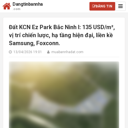
Dangtinbannha
ĐĂNG TIN
.com
Đất KCN Ez Park Bắc Ninh I: 135 USD/m²,
vị trí chiến lược, hạ tầng hiện đại, liền kề
Samsung, Foxconn.
13/04/2026 19:01
muabannhadat.com