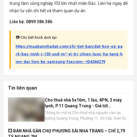
trung tâm công nghiệp FDI lớn nhất miền Bắc. Liên hệ ngay để
nhận tư vấn chi tiết và tham quan dự án.
Liên hệ: 0899 386 386
📷 Chi tiết hình ảnh tại:
https://muabannhadat.com/chi-tiet-ban/dat-kcn-ez-pa
rk-bac-ninh-i-135-usd-m²-vi-tri-chien-luoc-ha-tang-h
ien-dai-lien-ke-samsung-foxconn--ID4344279
Tin liên quan
Cho thuê nhà 5x16m, 1 lầu, 4PN, 3 máy
lạnh, P.11 Quang Trung - Giá tốt
10tr/tháng
Thông tin mô tả Cho thuê nhà nguyên căn tại
đường Quang Trung, Phường 11, Gò Vấp. Diện tích
5x16m , kết cấu 1 trệt 1 lầu, bao gồm 4 phòng ngủ
và 3 phòng tắm. Nhà có sẵn 3 máy lạnh, tiện nghi
💥 BÁN NHÀ GẦN CHỢ PHƯƠNG SÀI NHA TRANG – CHỈ 2,79
đầy đủ, sẵn sàng dọn vào ở ngay. Vị trí nhà đắc
TỶ NGANG 7M