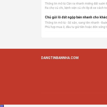
Thông tin mô tả Cần ra nhanh miếng đất vườn 6
Ra chợ củ chi, bệnh viện củ chi 8p đi xe các
vặt
Chủ gửi lô đất ngộp bán nhanh cho khác
Thông tin mô tả - Sổ sẵn, sang tên nhanh - Đường
Phù hợp mua ở, đầu tư giữ tiền hoặc đón sóng 
DANGTINBANNHA.COM