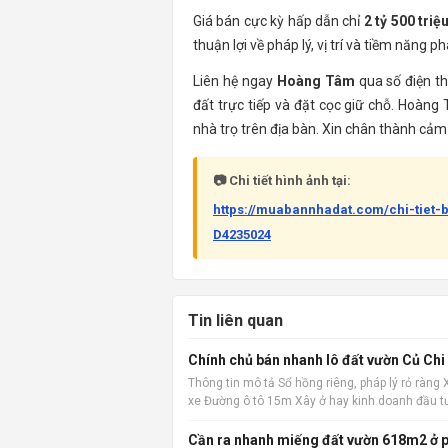
Giá bán cực kỳ hấp dẫn chỉ
2 tỷ 500 triệ
thuận lợi về pháp lý, vị trí và tiềm năng phá
Liên hệ ngay
Hoàng Tâm
qua số điện t
đất trực tiếp và đặt cọc giữ chỗ. Hoàng
nhà trọ trên địa bàn. Xin chân thành cảm
📷 Chi tiết hình ảnh tại:
https://muabannhadat.com/chi-tiet-
D4235024
Tin liên quan
Chính chủ bán nhanh lô đất vườn Củ Chi
Thông tin mô tả Sổ hồng riêng, pháp lý rỏ ràng
xe Đường ô tô 15m Xây ở hay kinh doanh đầu t
Cần ra nhanh miếng đất vườn 618m2 ở p