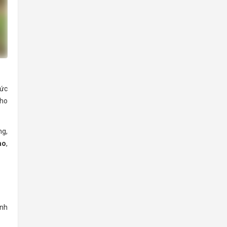
Đức
cho
ng,
ao
,
anh