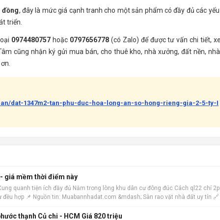
u đồng
, đây là mức giá cạnh tranh cho một sản phẩm có đầy đủ các yếu
t triển.
hoại
0974480757
hoặc
0797656778
(có Zalo) để được tư vấn chi tiết, 
 Tâm cũng nhận ký gửi mua bán, cho thuê kho, nhà xưởng, đất nền, nhà
 ơn.
ban/dat-1347m2-tan-phu-duc-hoa-long-an-so-hong-rieng-gia-2-5-ty-I
 - giá mềm thời điểm này
 Xung quanh tiện ích đầy đủ Nằm trong lòng khu dân cư đông đúc Cách ql22 chỉ 2p
ư đều hợp 📌 Nguồn tin: Muabannhadat.com &mdash; Sàn rao vặt nhà đất uy tín 🔗
hước thạnh Củ chi - HCM Giá 820 triệu