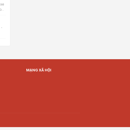
 xe
o
 -
MẠNG XÃ HỘI