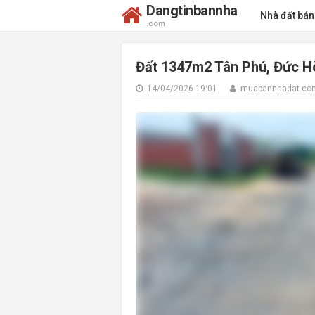
Dangtinbannha
Nhà đất bá
.com
Đất 1347m2 Tân Phú, Đức Hòa
14/04/2026 19:01
muabannhadat.co