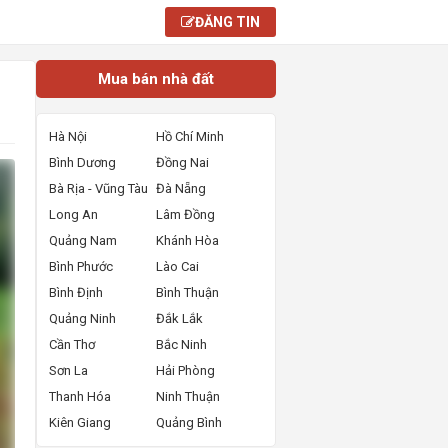
ĐĂNG TIN
Mua bán nhà đất
Hà Nội
Hồ Chí Minh
Bình Dương
Đồng Nai
Bà Rịa - Vũng Tàu
Đà Nẵng
Long An
Lâm Đồng
Quảng Nam
Khánh Hòa
Bình Phước
Lào Cai
Bình Định
Bình Thuận
Quảng Ninh
Đắk Lắk
Cần Thơ
Bắc Ninh
Sơn La
Hải Phòng
Thanh Hóa
Ninh Thuận
Kiên Giang
Quảng Bình