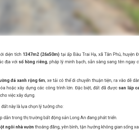
ới diện tích
1347m2 (26x50m)
tại ấp Bàu Trai Hạ, xã Tân Phú, huyện 
ắc địa với
sổ hồng riêng
, pháp lý minh bạch, sẵn sàng sang tên ngay 
đường đá xanh rộng 6m
, xe tải có thể di chuyển thuận tiện, ra vào dễ dà
óa hoặc xây dựng các công trình lớn. Đặc biệt, đất đã được
san lấp c
 cho việc xây dựng.
lô đất này là lựa chọn lý tưởng cho:
ấp dẫn trong thị trường bất động sản Long An đang phát triển.
ột ngôi nhà vườn
thoáng đãng, yên bình, tận hưởng không gian sống x