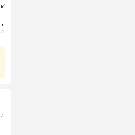
 tố
xem
 ở,
 đi