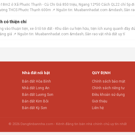
18m2 ở Xã Phước Thạnh - Củ Chi Giá 850 triệu, Ngang 12*50 Cách QL22 chỉ 5p đi
h trường THCS Phước Thạnh 600m 📌 Nguồn tin: Muabannhadat.com &mdash; Sàn ra
h có thiện chí
 vào thuận tiện, xe ô tô tới đất - Khu dân cư hiện hữu, tiện ích xung quanh đầy đủ
tăng giá 📌 Nguồn tin: Muabannhadat.com &mdash; Sàn rao vặt nhà đất uy tí
Nhà đất nổi bật
QUY ĐỊNH
Bán đất Hòa Bình
Chính sách bảo mật
Nhà đất Long An
Chính sách riêng tư
Bán đất Lương Sơn
Điều khoản sử dụng
Bán đất Kim Bôi
Giới thiệu
Bán đất Kỳ Sơn
Liên hệ
© 2026 Dangtinbannha.com - Kênh đăng tin bán nhà chính chủ uy tín nhất