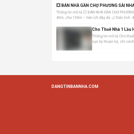
💥 BÁN NHÀ GẦN CHỢ PHƯƠNG SÀI NHA
Thông tin mô tả 💥 BÁN NHÀ GẦN CHỢ PHƯƠNG
40m, chợ 100m – tiện ích đầy đủ 📐 Diện tích:
Trệt: khách
Cho Thuê Nhà 1 Lầu H
Thông tin mô tả Cho thuê 
cực kỳ thuận lợi, chỉ cá
đến các khu vực trung tâ
DANGTINBANNHA.COM