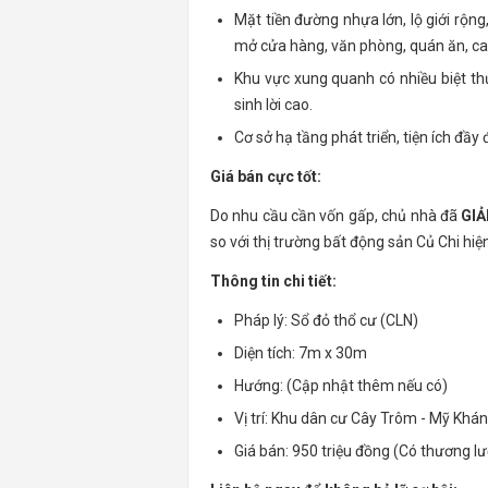
Mặt tiền đường nhựa lớn, lộ giới rộng
mở cửa hàng, văn phòng, quán ăn, caf
Khu vực xung quanh có nhiều biệt t
sinh lời cao.
Cơ sở hạ tầng phát triển, tiện ích đầ
Giá bán cực tốt:
Do nhu cầu cần vốn gấp, chủ nhà đã
GI
so với thị trường bất động sản Củ Chi hiện t
Thông tin chi tiết:
Pháp lý: Sổ đỏ thổ cư (CLN)
Diện tích: 7m x 30m
Hướng: (Cập nhật thêm nếu có)
Vị trí: Khu dân cư Cây Trôm - Mỹ Khá
Giá bán: 950 triệu đồng (Có thương lư