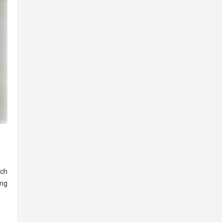
ích
ảng