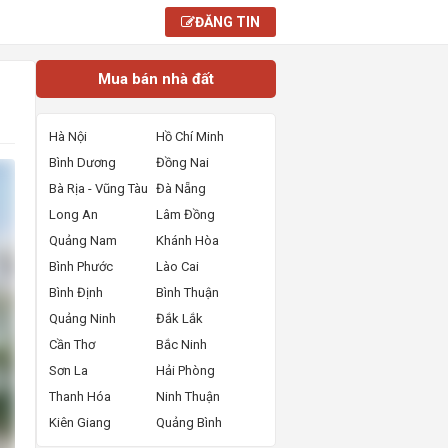
ĐĂNG TIN
Mua bán nhà đất
Hà Nội
Hồ Chí Minh
Bình Dương
Đồng Nai
Bà Rịa - Vũng Tàu
Đà Nẵng
Long An
Lâm Đồng
Quảng Nam
Khánh Hòa
Bình Phước
Lào Cai
Bình Định
Bình Thuận
Quảng Ninh
Đắk Lắk
Cần Thơ
Bắc Ninh
Sơn La
Hải Phòng
Thanh Hóa
Ninh Thuận
Kiên Giang
Quảng Bình