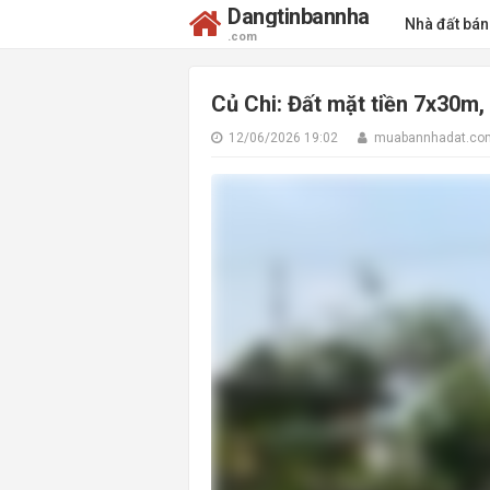
Dangtinbannha
Nhà đất bá
.com
Củ Chi: Đất mặt tiền 7x30m, 
12/06/2026 19:02
muabannhadat.co