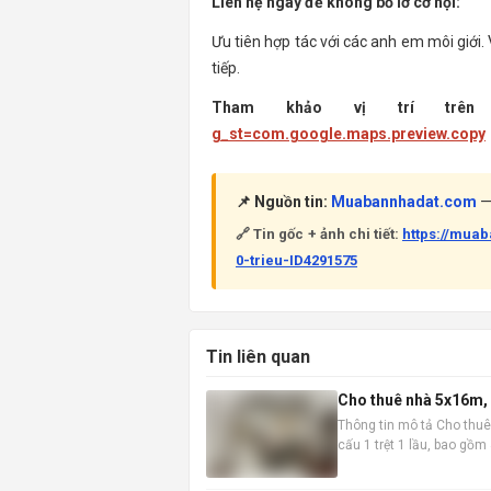
Liên hệ ngay để không bỏ lỡ cơ hội:
Ưu tiên hợp tác với các anh em môi giới. 
tiếp.
Tham khảo vị trí trên 
g_st=com.google.maps.preview.copy
📌 Nguồn tin:
Muabannhadat.com
— 
🔗 Tin gốc + ảnh chi tiết:
https://mua
0-trieu-ID4291575
Tin liên quan
Cho thuê nhà 5x16m, 1
Thông tin mô tả Cho thuê
cấu 1 trệt 1 lầu, bao gồ
vào ở ngay. Vị trí nhà đắc