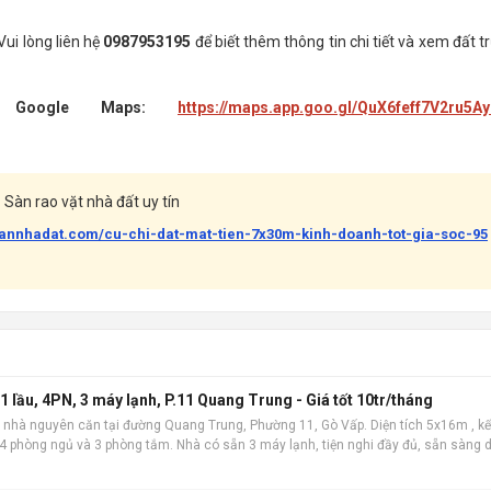
Vui lòng liên hệ
0987953195
để biết thêm thông tin chi tiết và xem đất t
Google Maps:
https://maps.app.goo.gl/QuX6feff7V2ru5A
Sàn rao vặt nhà đất uy tín
bannhadat.com/cu-chi-dat-mat-tien-7x30m-kinh-doanh-tot-gia-soc-95
 lầu, 4PN, 3 máy lạnh, P.11 Quang Trung - Giá tốt 10tr/tháng
 nhà nguyên căn tại đường Quang Trung, Phường 11, Gò Vấp. Diện tích 5x16m , kế
m 4 phòng ngủ và 3 phòng tắm. Nhà có sẵn 3 máy lạnh, tiện nghi đầy đủ, sẵn sàng 
 địa, khu dâ