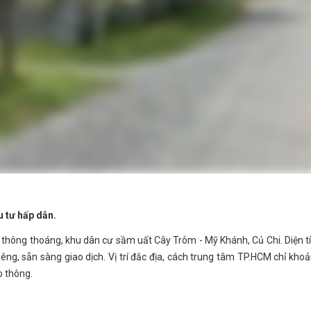
u tư hấp dẫn.
thông thoáng, khu dân cư sầm uất Cây Trôm - Mỹ Khánh, Củ Chi. Diện t
êng, sẵn sàng giao dịch. Vị trí đắc địa, cách trung tâm TP.HCM chỉ kho
o thông.