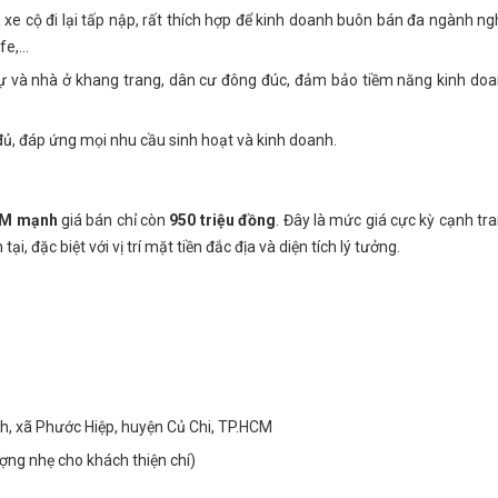
, xe cộ đi lại tấp nập, rất thích hợp để kinh doanh buôn bán đa ngành ng
e,...
hự và nhà ở khang trang, dân cư đông đúc, đảm bảo tiềm năng kinh do
y đủ, đáp ứng mọi nhu cầu sinh hoạt và kinh doanh.
ẢM mạnh
giá bán chỉ còn
950 triệu đồng
. Đây là mức giá cực kỳ cạnh tr
ại, đặc biệt với vị trí mặt tiền đắc địa và diện tích lý tưởng.
nh, xã Phước Hiệp, huyện Củ Chi, TP.HCM
ợng nhẹ cho khách thiện chí)