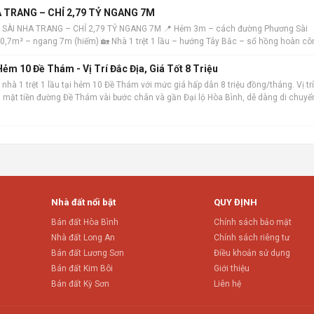
 TRANG – CHỈ 2,79 TỶ NGANG 7M
 SÀI NHA TRANG – CHỈ 2,79 TỶ NGANG 7M 📍 Hẻm 3m – cách đường Phương Sài
 40,7m² – ngang 7m (hiếm) 🏡 Nhà 1 trệt 1 lầu – hướng Tây Bắc – sổ hồng hoàn cô
ẻm 10 Đề Thám - Vị Trí Đắc Địa, Giá Tốt 8 Triệu
nhà 1 trệt 1 lầu tại hẻm 10 Đề Thám với mức giá hấp dẫn 8 triệu đồng/tháng. Vị trí
ch mặt tiền đường Đề Thám vài bước chân và gần Đại lộ Hòa Bình, dễ dàng di chuyể
m. Ngôi nhà
Nhà đất nổi bật
QUY ĐỊNH
Bán đất Hòa Bình
Chính sách bảo mật
Nhà đất Long An
Chính sách riêng tư
Bán đất Lương Sơn
Điều khoản sử dụng
Bán đất Kim Bôi
Giới thiệu
Bán đất Kỳ Sơn
Liên hệ