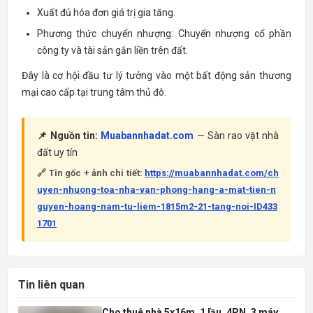
Xuất đủ hóa đơn giá trị gia tăng.
Phương thức chuyển nhượng: Chuyển nhượng cổ phần
công ty và tài sản gắn liền trên đất.
Đây là cơ hội đầu tư lý tưởng vào một bất động sản thương
mại cao cấp tại trung tâm thủ đô.
📌 Nguồn tin:
Muabannhadat.com
— Sàn rao vặt nhà
đất uy tín
🔗 Tin gốc + ảnh chi tiết:
https://muabannhadat.com/ch
uyen-nhuong-toa-nha-van-phong-hang-a-mat-tien-n
guyen-hoang-nam-tu-liem-1815m2-21-tang-noi-ID433
1701
Tin liên quan
Cho thuê nhà 5x16m, 1 lầu, 4PN, 3 máy