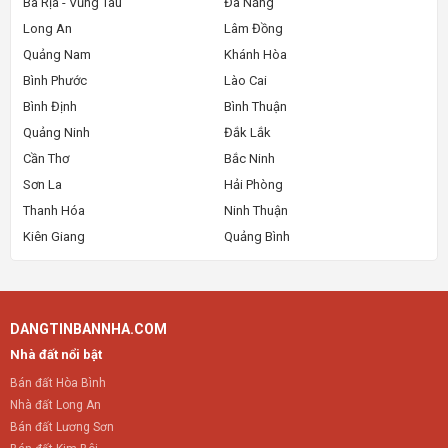
Bà Rịa - Vũng Tàu
Đà Nẵng
Long An
Lâm Đồng
Quảng Nam
Khánh Hòa
Bình Phước
Lào Cai
Bình Định
Bình Thuận
Quảng Ninh
Đắk Lắk
Cần Thơ
Bắc Ninh
Sơn La
Hải Phòng
Thanh Hóa
Ninh Thuận
Kiên Giang
Quảng Bình
DANGTINBANNHA.COM
Nhà đất nổi bật
Bán đất Hòa Bình
Nhà đất Long An
Bán đất Lương Sơn