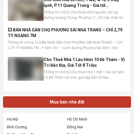
lạnh, P.11 Quang Trung - Giá tốt
10tr/tháng
Thông tin mô tả Cho thuê nhà nguyên căn tại
đường Quang Trung, Phường 11, Gò Vấp. Diện tích
5x16m , kết cấu 1 trệt 1 lầu, bao gồm 4 phòng ngủ
và 3 phòng tắm. Nhà có sẵn 3 máy lạnh, tiện nghi
💥 BÁN NHÀ GẦN CHỢ PHƯƠNG SÀI NHA TRANG – CHỈ 2,79
đầy đủ, sẵn sàng dọn vào ở ngay. Vị trí nhà đắc
TỶ NGANG 7M
địa, khu dâ
Thông tin mô tả 💥 BÁN NHÀ GẦN CHỢ PHƯƠNG SÀI NHA TRANG – CHỈ
2,79 TỶ NGANG 7M 📍 Hẻm 3m – cách đường Phương Sài 40m, chợ
100m – tiện ích đầy đủ 📐 Diện tích: 40,7m² – ngang 7m (hiếm) 🏡 Nhà 1
trệt 1 lầu – hướng Tây Bắc – sổ hồng hoàn công • Trệt: khách
Cho Thuê Nhà 1 Lầu Hẻm 10 Đề Thám - Vị
Trí Đắc Địa, Giá Tốt 8 Triệu
Thông tin mô tả Cho thuê nhà 1 trệt 1 lầu tại hẻm
10 Đề Thám với mức giá hấp dẫn 8 triệu
đồng/tháng. Vị trí cực kỳ thuận lợi, chỉ cách mặt
tiền đường Đề Thám vài bước chân và gần Đại lộ
Hòa Bình, dễ dàng di chuyển đến các khu vực
trung tâm. Ngôi nhà
Mua bán nhà đất
Hà Nội
Hồ Chí Minh
Bình Dương
Đồng Nai