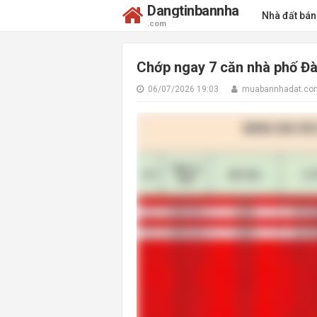
Dangtinbannha
Nhà đất bá
.com
Chớp ngay 7 căn nhà phố Đào
06/07/2026 19:03
muabannhadat.co