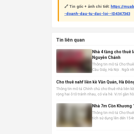
🔗 Tin gốc + ảnh chi tiết:
https://mu
-doanh-dau-tu-dac-loi--ID4347343
Tin liên quan
Nhà 4 tầng cho thuê 
Nguyễn Chánh
Thông tin mô tả Cho thuê
Cầu Giấy, Hà Nội . Ngôi nh
không gian làm việc hoặc
Cho thuê nahf liền kề Văn Quán, Hà Đôn
Thông tin mô tả Chính chủ cho thuê nhà liên kề
rộng hai ô tô tránh nhau, có vỉa hè. Vị trí gần 
Nhà 7m Cồn Khương 1
Thông tin mô tả Cho thuê 
tích sử dụng lên đến 154m
chuyển và kinh doanh. Th