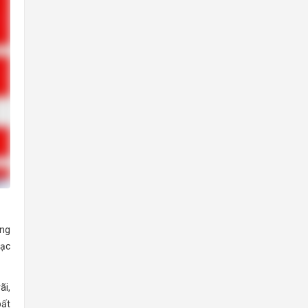
ững
lạc
ãi,
bất