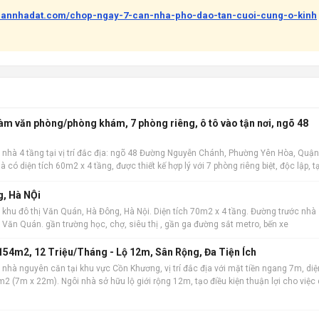
abannhadat.com/chop-ngay-7-can-nha-pho-dao-tan-cuoi-cung-o-kinh
làm văn phòng/phòng khám, 7 phòng riêng, ô tô vào tận nơi, ngõ 48
 nhà 4 tầng tại vị trí đắc địa: ngõ 48 Đường Nguyễn Chánh, Phường Yên Hòa, Quận
à có diện tích 60m2 x 4 tầng, được thiết kế hợp lý với 7 phòng riêng biệt, độc lập, t
 kinh do
g, Hà NỘi
 khu đô thị Văn Quán, Hà Đông, Hà Nội. Diện tích 70m2 x 4 tầng. Đường trước nhà
hồ Văn Quán. gần trường học, chợ, siêu thị , gần ga đường sắt metro, bến xe
54m2, 12 Triệu/Tháng - Lộ 12m, Sân Rộng, Đa Tiện Ích
nhà nguyên căn tại khu vực Cồn Khương, vị trí đắc địa với mặt tiền ngang 7m, diệ
2 (7m x 22m). Ngôi nhà sở hữu lộ giới rộng 12m, tạo điều kiện thuận lợi cho việc 
iết kế bao