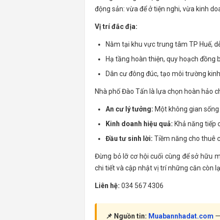
động sản: vừa để ở tiện nghi, vừa kinh d
Vị trí đắc địa:
Nằm tại khu vực trung tâm TP Huế, dễ 
Hạ tầng hoàn thiện, quy hoạch đồng b
Dân cư đông đúc, tạo môi trường kinh
Nhà phố Đào Tấn là lựa chọn hoàn hảo ch
An cư lý tưởng:
Một không gian sống t
Kinh doanh hiệu quả:
Khả năng tiếp 
Đầu tư sinh lời:
Tiềm năng cho thuê ca
Đừng bỏ lỡ cơ hội cuối cùng để sở hữu m
chi tiết và cập nhật vị trí những căn còn lạ
Liên hệ:
034 567 4306
📌 Nguồn tin:
Muabannhadat.com
— 