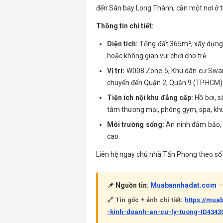
đến Sân bay Long Thành, cần một nơi ở t
Thông tin chi tiết:
Diện tích:
Tổng đất 365m², xây dựng 2
hoặc không gian vui chơi cho trẻ.
Vị trí:
W008 Zone 5, Khu dân cư Swanb
chuyển đến Quận 2, Quận 9 (TP.HCM)
Tiện ích nội khu đẳng cấp:
Hồ bơi, s
tâm thương mại, phòng gym, spa, khu 
Môi trường sống:
An ninh đảm bảo, 
cao.
Liên hệ ngay chủ nhà Tấn Phong theo số 0
📌 Nguồn tin:
Muabannhadat.com
— 
🔗 Tin gốc + ảnh chi tiết:
https://mua
-kinh-doanh-an-cu-ly-tuong-ID4343