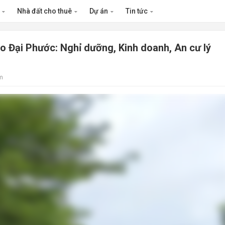
n
Nhà đất cho thuê
Dự án
Tin tức
ảo Đại Phước: Nghỉ dưỡng, Kinh doanh, An cư lý
m