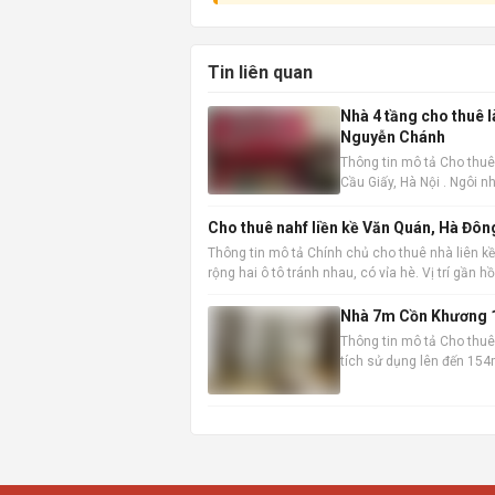
Tin liên quan
Nhà 4 tầng cho thuê 
Nguyễn Chánh
Thông tin mô tả Cho thuê
Cầu Giấy, Hà Nội . Ngôi nh
không gian làm việc hoặc
Cho thuê nahf liền kề Văn Quán, Hà Đôn
Thông tin mô tả Chính chủ cho thuê nhà liên kề
rộng hai ô tô tránh nhau, có vỉa hè. Vị trí gần 
Nhà 7m Cồn Khương 1
Thông tin mô tả Cho thuê 
tích sử dụng lên đến 154m
chuyển và kinh doanh. Th