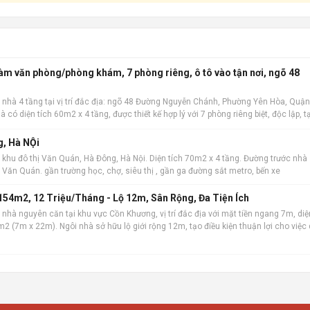
làm văn phòng/phòng khám, 7 phòng riêng, ô tô vào tận nơi, ngõ 48
 nhà 4 tầng tại vị trí đắc địa: ngõ 48 Đường Nguyễn Chánh, Phường Yên Hòa, Quận
à có diện tích 60m2 x 4 tầng, được thiết kế hợp lý với 7 phòng riêng biệt, độc lập, t
 kinh do
g, Hà NỘi
 khu đô thị Văn Quán, Hà Đông, Hà Nội. Diện tích 70m2 x 4 tầng. Đường trước nhà
hồ Văn Quán. gần trường học, chợ, siêu thị , gần ga đường sắt metro, bến xe
54m2, 12 Triệu/Tháng - Lộ 12m, Sân Rộng, Đa Tiện Ích
nhà nguyên căn tại khu vực Cồn Khương, vị trí đắc địa với mặt tiền ngang 7m, diệ
2 (7m x 22m). Ngôi nhà sở hữu lộ giới rộng 12m, tạo điều kiện thuận lợi cho việc 
iết kế bao