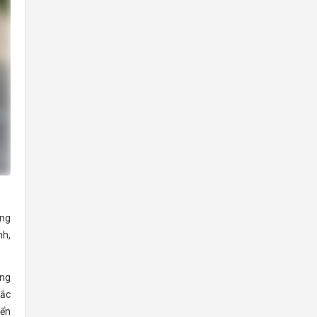
ơng
nh,
òng
đắc
yển