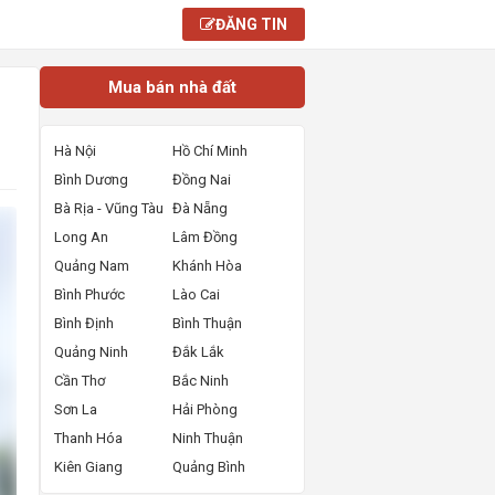
ĐĂNG TIN
Mua bán nhà đất
Hà Nội
Hồ Chí Minh
Bình Dương
Đồng Nai
Bà Rịa - Vũng Tàu
Đà Nẵng
Long An
Lâm Đồng
Quảng Nam
Khánh Hòa
Bình Phước
Lào Cai
Bình Định
Bình Thuận
Quảng Ninh
Đắk Lắk
Cần Thơ
Bắc Ninh
Sơn La
Hải Phòng
Thanh Hóa
Ninh Thuận
Kiên Giang
Quảng Bình