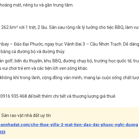
hoáng mát, riêng tư và gần trung tâm.
62.6m² với 1 trệt, 2 lầu. Sân sau rộng rãi lý tưởng cho tiệc BBQ, làm v
ay – Đảo Đại Phước, ngay trục Vành Đai 3 – Cầu Nhơn Trạch. Dễ dàng
 bằng cả đường bộ và đường thủy.
ân golf, bến du thuyền, khu BBQ, đường chạy bộ, trường học quốc tế, tr
vui chơi trẻ em và các tiện ích ven sông khác.
không khí trong lành, cộng đồng văn minh, mang lại cuộc sống chất lư
916 935 468 để biết thêm chi tiết và thương lượng giá thuê.
Sàn rao vặt nhà đất uy tín
bannhadat.com/cho-thue-villa-2-mat-tien-dao-dai-phuoc-nghi-duong
033