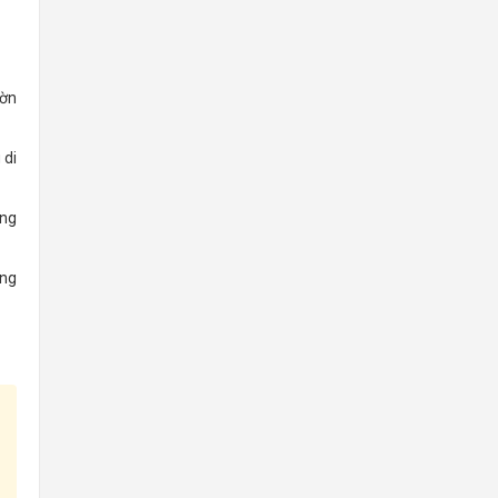
ườn
 di
ung
ợng