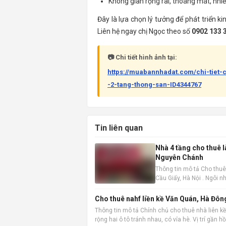
Không gian rộng rãi, thoáng mát, nhi
Đây là lựa chọn lý tưởng để phát triển 
Liên hệ ngay chị Ngọc theo số
0902 133 
📷 Chi tiết hình ảnh tại:
https://muabannhadat.com/chi-tiet
-2-tang-thong-san-ID4344767
Tin liên quan
Nhà 4 tầng cho thuê 
Nguyễn Chánh
Thông tin mô tả Cho thuê
Cầu Giấy, Hà Nội . Ngôi nh
không gian làm việc hoặc
Cho thuê nahf liền kề Văn Quán, Hà Đôn
Thông tin mô tả Chính chủ cho thuê nhà liên kề
rộng hai ô tô tránh nhau, có vỉa hè. Vị trí gần 