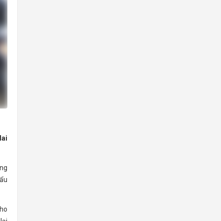
Mai
àng
hẩu
cho