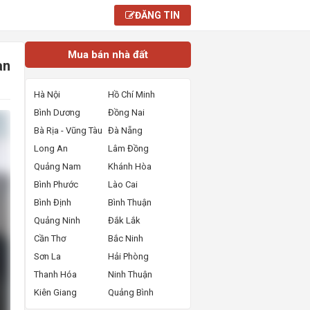
ĐĂNG TIN
Mua bán nhà đất
àn
Hà Nội
Hồ Chí Minh
Bình Dương
Đồng Nai
Bà Rịa - Vũng Tàu
Đà Nẵng
Long An
Lâm Đồng
Quảng Nam
Khánh Hòa
Bình Phước
Lào Cai
Bình Định
Bình Thuận
Quảng Ninh
Đắk Lắk
Cần Thơ
Bắc Ninh
Sơn La
Hải Phòng
Thanh Hóa
Ninh Thuận
Kiên Giang
Quảng Bình