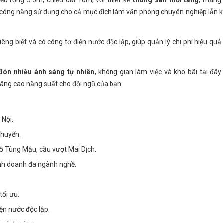
ều rộng 5.5m, chiều dài 10m, với thiết kế
thông sàn mỗi tầng
, mang 
hóa công năng sử dụng cho cả mục đích làm văn phòng chuyên nghiệp lẫn 
iêng biệt và có công tơ điện nước độc lập, giúp quản lý chi phí hiệu quả
 đón nhiều ánh sáng tự nhiên
, không gian làm việc và kho bãi tại đây
nâng cao năng suất cho đội ngũ của bạn.
 Nội.
chuyển.
ồ Tùng Mậu, cầu vượt Mai Dịch.
nh doanh đa ngành nghề.
tối ưu.
iện nước độc lập.