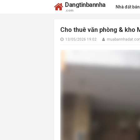
Dangtinbannha
Nhà đất bá
.com
Cho thuê văn phòng & kho Ma
13/05/2026 19:02
muabannhadat.co