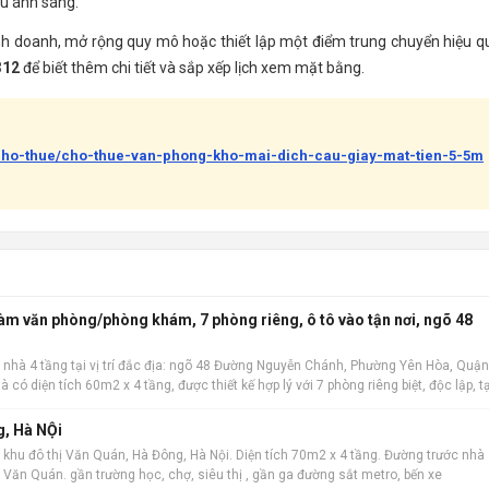
ều ánh sáng.
kinh doanh, mở rộng quy mô hoặc thiết lập một điểm trung chuyển hiệu q
312
để biết thêm chi tiết và sắp xếp lịch xem mặt bằng.
-cho-thue/cho-thue-van-phong-kho-mai-dich-cau-giay-mat-tien-5-5m
làm văn phòng/phòng khám, 7 phòng riêng, ô tô vào tận nơi, ngõ 48
 nhà 4 tầng tại vị trí đắc địa: ngõ 48 Đường Nguyễn Chánh, Phường Yên Hòa, Quận
à có diện tích 60m2 x 4 tầng, được thiết kế hợp lý với 7 phòng riêng biệt, độc lập, t
 kinh do
g, Hà NỘi
 khu đô thị Văn Quán, Hà Đông, Hà Nội. Diện tích 70m2 x 4 tầng. Đường trước nhà
hồ Văn Quán. gần trường học, chợ, siêu thị , gần ga đường sắt metro, bến xe