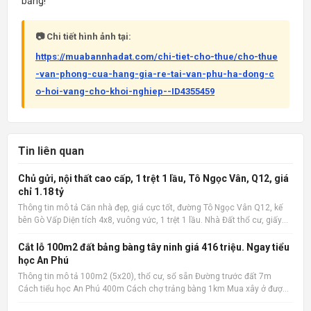
bằng!
📷 Chi tiết hình ảnh tại:
https://muabannhadat.com/chi-tiet-cho-thue/cho-thue
-van-phong-cua-hang-gia-re-tai-van-phu-ha-dong-c
o-hoi-vang-cho-khoi-nghiep--ID4355459
Tin liên quan
Chủ gửi, nội thất cao cấp, 1 trệt 1 lầu, Tô Ngọc Vân, Q12, giá
chỉ 1.18 tỷ
Thông tin mô tả Căn nhà đẹp, giá cực tốt, đường Tô Ngọc Vân Q12, kế
bên Gò Vấp Diện tích 4x8, vuông vức, 1 trệt 1 lầu. Nhà Đất thổ cư, giấy
phép xây dựng đàng hoàng. 2 phòng ngủ, 2 wc, nội thất cao cấp. Có ban
công rộng, sân phơi. Giá cực tốt chỉ 1.1
Cắt lỗ 100m2 đất bảng bàng tây ninh giá 416 triệu. Ngay tiểu
học An Phú
Thông tin mô tả 100m2 (5x20), thổ cư, sổ sẵn Đường trước đất 7m
Cách tiểu học An Phú 400m Cách chợ trảng bàng 1km Mua xây ở được
liền Quan tâm liên hệ: 036.727.4148 📌 Nguồn tin: Muabannhadat.com