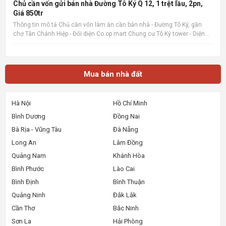
&mdash; Sàn rao vặt nhà đất uy tín 🔗 Tin gốc + ảnh chi
Chủ cần vốn gửi bán nhà Đường Tô Ký Q 12, 1 trệt lầu, 2pn,
Giá 850tr
Thông tin mô tả Chủ cần vốn làm ăn cần bán nhà - Đường Tô Ký, gần
chợ Tân Chánh Hiệp - Đối diện Co.op mart Chung cư Tô Ký tower - Diện
tích 5x6, Nhà mới xây, rất đẹp, vào ở ngay. - Giá 850tr, giá 100%,_ Lưu ý:
Thông tin nhà, giá chuẩn 💯% 📌 Nguồn tin:
Mua bán nhà đất
Hà Nội
Hồ Chí Minh
Bình Dương
Đồng Nai
Bà Rịa - Vũng Tàu
Đà Nẵng
Long An
Lâm Đồng
Quảng Nam
Khánh Hòa
Bình Phước
Lào Cai
Bình Định
Bình Thuận
Quảng Ninh
Đắk Lắk
Cần Thơ
Bắc Ninh
Sơn La
Hải Phòng