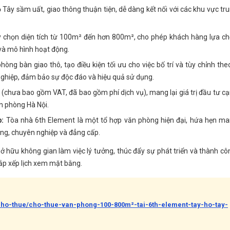
ây sầm uất, giao thông thuận tiện, dễ dàng kết nối với các khu vực tr
 chọn diện tích từ 100m² đến hơn 800m², cho phép khách hàng lựa c
và mô hình hoạt động.
hòng bàn giao thô, tạo điều kiện tối ưu cho việc bố trí và tùy chỉnh the
nghiệp, đảm bảo sự độc đáo và hiệu quả sử dụng.
chưa bao gồm VAT, đã bao gồm phí dịch vụ), mang lại giá trị đầu tư c
ăn phòng Hà Nội.
p:
Tòa nhà 6th Element là một tổ hợp văn phòng hiện đại, hứa hẹn m
ng, chuyên nghiệp và đẳng cấp.
sở hữu không gian làm việc lý tưởng, thúc đẩy sự phát triển và thành cô
sắp xếp lịch xem mặt bằng.
cho-thue/cho-thue-van-phong-100-800m²-tai-6th-element-tay-ho-tay-