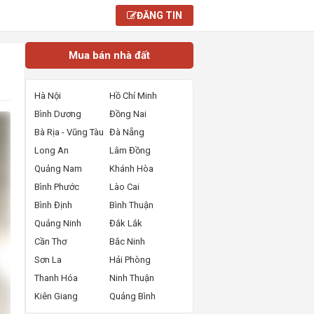
ĐĂNG TIN
Mua bán nhà đất
Hà Nội
Hồ Chí Minh
Bình Dương
Đồng Nai
Bà Rịa - Vũng Tàu
Đà Nẵng
Long An
Lâm Đồng
Quảng Nam
Khánh Hòa
Bình Phước
Lào Cai
Bình Định
Bình Thuận
Quảng Ninh
Đắk Lắk
Cần Thơ
Bắc Ninh
Sơn La
Hải Phòng
Thanh Hóa
Ninh Thuận
Kiên Giang
Quảng Bình