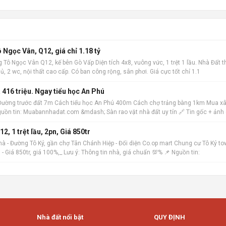
Tô Ngọc Vân, Q12, giá chỉ 1.18 tỷ
 Tô Ngọc Vân Q12, kế bên Gò Vấp Diện tích 4x8, vuông vức, 1 trệt 1 lầu. Nhà Đất t
 2 wc, nội thất cao cấp. Có ban công rộng, sân phơi. Giá cực tốt chỉ 1.1
 416 triệu. Ngay tiểu học An Phú
 Đường trước đất 7m Cách tiểu học An Phú 400m Cách chợ trảng bàng 1km Mua xâ
guồn tin: Muabannhadat.com &mdash; Sàn rao vặt nhà đất uy tín 🔗 Tin gốc + ảnh 
Chủ cần vốn gửi bán nhà Đường Tô Ký Q 12, 1 trệt lầu, 2pn, Giá 850tr
à - Đường Tô Ký, gần chợ Tân Chánh Hiệp - Đối diện Co.op mart Chung cư Tô Ký to
. - Giá 850tr, giá 100%,_ Lưu ý: Thông tin nhà, giá chuẩn 💯% 📌 Nguồn tin:
Nhà đất nổi bật
QUY ĐỊNH