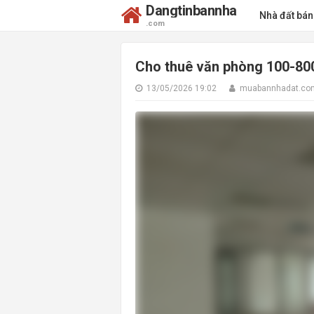
Dangtinbannha
Nhà đất bá
.com
Cho thuê văn phòng 100-800m
13/05/2026 19:02
muabannhadat.co