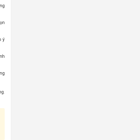
ung
họn
o ý
ạnh
ang
ng.