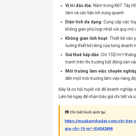
Vị trí đắc địa:
Nằm trong KĐT Tây Hồ T
tâm và các tiện ích xung quanh.
Diện tích đa dạng:
Cung cấp các tùy
không gian phù hợp nhất với quy mô 
Không gian linh hoạt:
Thiết kế văn p
tưởng thiết kế riêng của từng doanh 
Giá thuê hấp dẫn:
Chỉ 15$/m²/tháng (
tranh trên thị trường bất động sản v
Môi trường làm việc chuyên nghiệ
đến một môi trường làm việc năng độ
Đây là cơ hội tuyệt vời để doanh nghiệp 
Liên hệ ngay để nhận báo giá chi tiết và 
📷 Chi tiết hình ảnh tại:
https://muabannhadat.com/chi-tiet-
gia-chi-15-m²-ID4342898