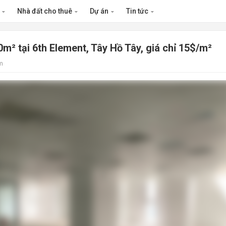
n
Nhà đất cho thuê
Dự án
Tin tức
² tại 6th Element, Tây Hồ Tây, giá chỉ 15$/m²
m