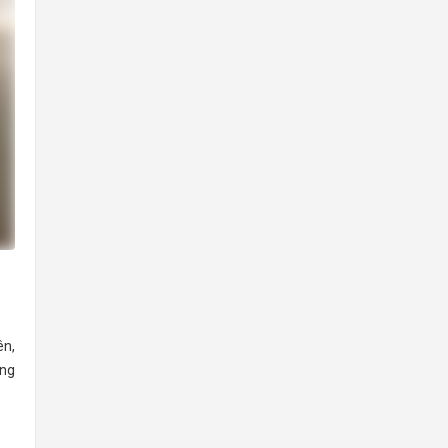
ên,
ạng