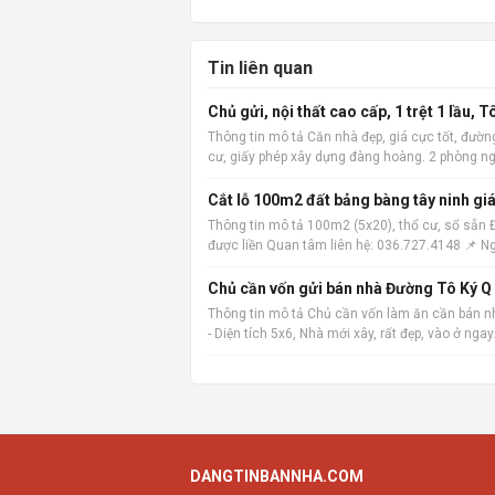
Tin liên quan
Chủ gửi, nội thất cao cấp, 1 trệt 1 lầu, 
Thông tin mô tả Căn nhà đẹp, giá cực tốt, đường
cư, giấy phép xây dựng đàng hoàng. 2 phòng ngủ,
Cắt lỗ 100m2 đất bảng bàng tây ninh giá
Thông tin mô tả 100m2 (5x20), thổ cư, sổ sẵn
được liền Quan tâm liên hệ: 036.727.4148 📌 N
Thông tin mô tả Chủ cần vốn làm ăn cần bán nh
- Diện tích 5x6, Nhà mới xây, rất đẹp, vào ở ngay
DANGTINBANNHA.COM