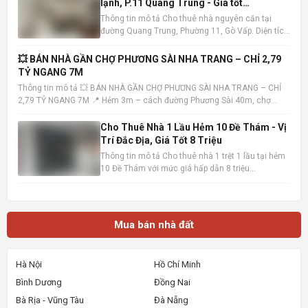
lạnh, P.11 Quang Trung - Giá tốt
10tr/tháng
Thông tin mô tả Cho thuê nhà nguyên căn tại
đường Quang Trung, Phường 11, Gò Vấp. Diện tích
5x16m , kết cấu 1 trệt 1 lầu, bao gồm 4 phòng ngủ
và 3 phòng tắm. Nhà có sẵn 3 máy lạnh, tiện nghi
💥 BÁN NHÀ GẦN CHỢ PHƯƠNG SÀI NHA TRANG – CHỈ 2,79
đầy đủ, sẵn sàng dọn vào ở ngay. Vị trí nhà đắc
TỶ NGANG 7M
địa, khu dâ
Thông tin mô tả 💥 BÁN NHÀ GẦN CHỢ PHƯƠNG SÀI NHA TRANG – CHỈ
2,79 TỶ NGANG 7M 📍 Hẻm 3m – cách đường Phương Sài 40m, chợ
100m – tiện ích đầy đủ 📐 Diện tích: 40,7m² – ngang 7m (hiếm) 🏡 Nhà 1
trệt 1 lầu – hướng Tây Bắc – sổ hồng hoàn công • Trệt: khách
Cho Thuê Nhà 1 Lầu Hẻm 10 Đề Thám - Vị
Trí Đắc Địa, Giá Tốt 8 Triệu
Thông tin mô tả Cho thuê nhà 1 trệt 1 lầu tại hẻm
10 Đề Thám với mức giá hấp dẫn 8 triệu
đồng/tháng. Vị trí cực kỳ thuận lợi, chỉ cách mặt
tiền đường Đề Thám vài bước chân và gần Đại lộ
Hòa Bình, dễ dàng di chuyển đến các khu vực
trung tâm. Ngôi nhà
Mua bán nhà đất
Hà Nội
Hồ Chí Minh
Bình Dương
Đồng Nai
Bà Rịa - Vũng Tàu
Đà Nẵng