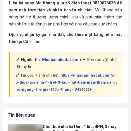
Liên hệ ngay Mr. Khang qua số điện thoại 0829676035 để
xem nhà trực tiếp và nhận tư vấn chi tiết.
Mr. Khang sẵn
sàng hỗ trợ thương lượng chính chủ và giới thiệu thêm các
sản phẩm bất động sản phù hợp với nhu cầu của quý khách.
Dịch vụ nhận ký gửi nhà đất, cho thuê mặt bằng, nhà mặt
tiền tại Cần Thơ.
📌 Nguồn tin:
Muabannhadat.com
— Sàn rao vặt nhà
đất uy tín
🔗 Tin gốc + ảnh chi tiết:
https://muabannhadat.com/ch
o-thue-toa-nha-1-tret-3-lau-mat-tien-mau-than-can-t
ho-ngang-9m-gia-140tr-thang-ID4346269
Tin liên quan
Cho thuê nhà 5x16m, 1 lầu, 4PN, 3 máy