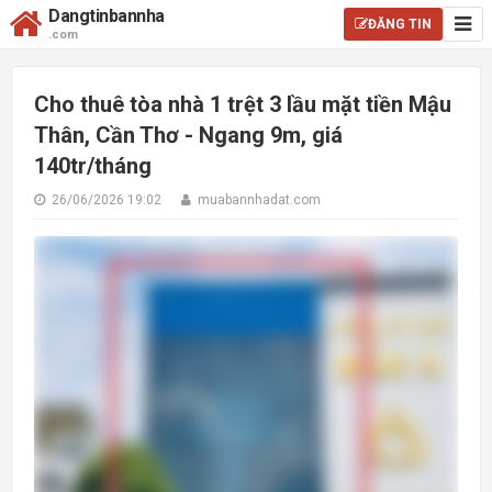
Dangtinbannha
ĐĂNG TIN
.com
Cho thuê tòa nhà 1 trệt 3 lầu mặt tiền Mậu
Thân, Cần Thơ - Ngang 9m, giá
140tr/tháng
26/06/2026 19:02
muabannhadat.com