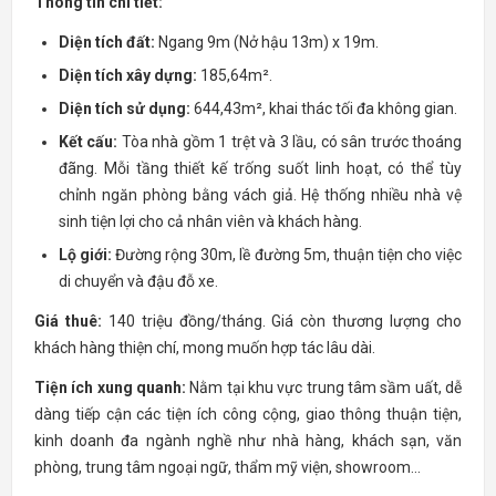
Thông tin chi tiết:
Diện tích đất:
Ngang 9m (Nở hậu 13m) x 19m.
Diện tích xây dựng:
185,64m².
Diện tích sử dụng:
644,43m², khai thác tối đa không gian.
Kết cấu:
Tòa nhà gồm 1 trệt và 3 lầu, có sân trước thoáng
đãng. Mỗi tầng thiết kế trống suốt linh hoạt, có thể tùy
chỉnh ngăn phòng bằng vách giả. Hệ thống nhiều nhà vệ
sinh tiện lợi cho cả nhân viên và khách hàng.
Lộ giới:
Đường rộng 30m, lề đường 5m, thuận tiện cho việc
di chuyển và đậu đỗ xe.
Giá thuê:
140 triệu đồng/tháng. Giá còn thương lượng cho
khách hàng thiện chí, mong muốn hợp tác lâu dài.
Tiện ích xung quanh:
Nằm tại khu vực trung tâm sầm uất, dễ
dàng tiếp cận các tiện ích công cộng, giao thông thuận tiện,
kinh doanh đa ngành nghề như nhà hàng, khách sạn, văn
phòng, trung tâm ngoại ngữ, thẩm mỹ viện, showroom...