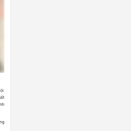
ội.
uất
inh
ùng