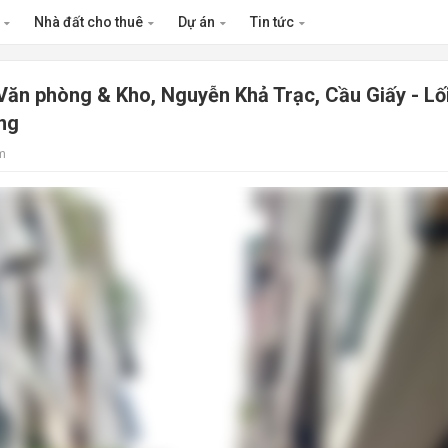
n
Nhà đất cho thuê
Dự án
Tin tức
Văn phòng & Kho, Nguyễn Khả Trạc, Cầu Giấy - Lố
ơng
m