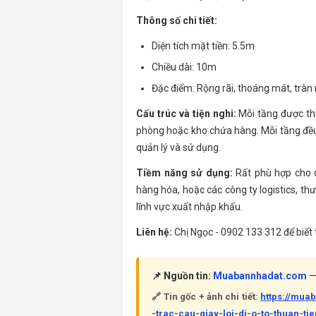
Thông số chi tiết:
Diện tích mặt tiền: 5.5m
Chiều dài: 10m
Đặc điểm: Rộng rãi, thoáng mát, tràn
Cấu trúc và tiện nghi:
Mỗi tầng được thi
phòng hoặc kho chứa hàng. Mỗi tầng đều c
quản lý và sử dụng.
Tiềm năng sử dụng:
Rất phù hợp cho c
hàng hóa, hoặc các công ty logistics, th
lĩnh vực xuất nhập khẩu.
Liên hệ:
Chị Ngọc - 0902 133 312 để biết 
📌 Nguồn tin:
Muabannhadat.com
— 
🔗 Tin gốc + ảnh chi tiết:
https://mua
-trac-cau-giay-loi-di-o-to-thuan-ti