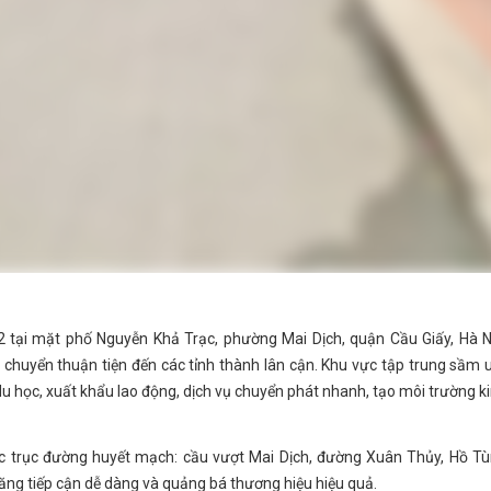
 tại mặt phố Nguyễn Khả Trạc, phường Mai Dịch, quận Cầu Giấy, Hà N
i chuyển thuận tiện đến các tỉnh thành lân cận. Khu vực tập trung sầm 
u học, xuất khẩu lao động, dịch vụ chuyển phát nhanh, tạo môi trường k
 trục đường huyết mạch: cầu vượt Mai Dịch, đường Xuân Thủy, Hồ T
ăng tiếp cận dễ dàng và quảng bá thương hiệu hiệu quả.