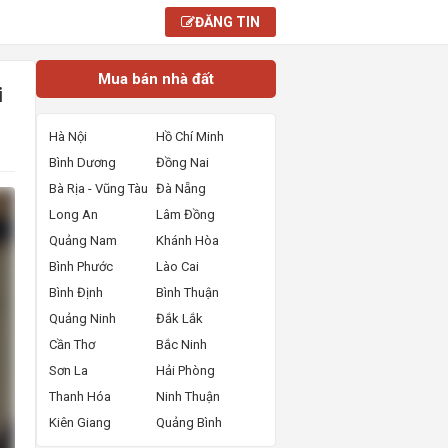
ĐĂNG TIN
Mua bán nhà đất
i
Hà Nội
Hồ Chí Minh
Bình Dương
Đồng Nai
Bà Rịa - Vũng Tàu
Đà Nẵng
Long An
Lâm Đồng
Quảng Nam
Khánh Hòa
Bình Phước
Lào Cai
Bình Định
Bình Thuận
Quảng Ninh
Đắk Lắk
Cần Thơ
Bắc Ninh
Sơn La
Hải Phòng
Thanh Hóa
Ninh Thuận
Kiên Giang
Quảng Bình