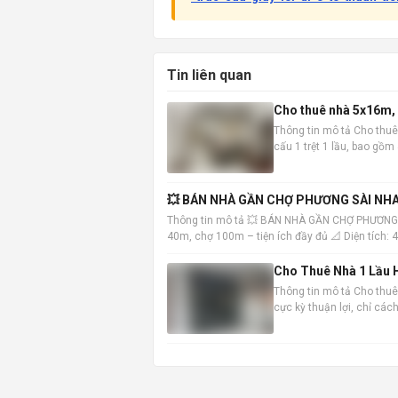
Tin liên quan
Cho thuê nhà 5x16m, 1
Thông tin mô tả Cho thuê
cấu 1 trệt 1 lầu, bao gồ
vào ở ngay. Vị trí nhà đắc
💥 BÁN NHÀ GẦN CHỢ PHƯƠNG SÀI NHA
Thông tin mô tả 💥 BÁN NHÀ GẦN CHỢ PHƯƠNG
40m, chợ 100m – tiện ích đầy đủ 📐 Diện tích:
Trệt: khách
Cho Thuê Nhà 1 Lầu H
Thông tin mô tả Cho thuê 
cực kỳ thuận lợi, chỉ cá
đến các khu vực trung tâ