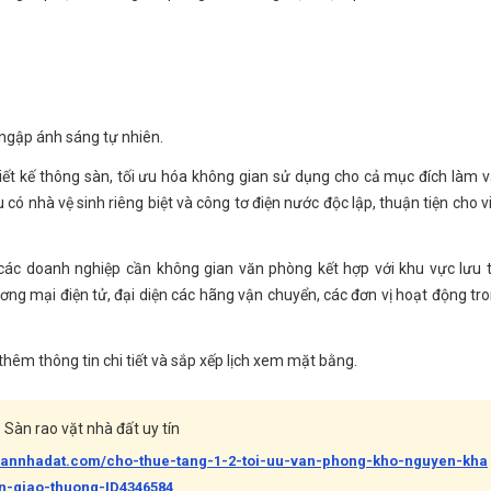
 ngập ánh sáng tự nhiên.
ết kế thông sàn, tối ưu hóa không gian sử dụng cho cả mục đích làm 
ó nhà vệ sinh riêng biệt và công tơ điện nước độc lập, thuận tiện cho v
ác doanh nghiệp cần không gian văn phòng kết hợp với khu vực lưu 
ương mại điện tử, đại diện các hãng vận chuyển, các đơn vị hoạt động tr
thêm thông tin chi tiết và sắp xếp lịch xem mặt bằng.
Sàn rao vặt nhà đất uy tín
bannhadat.com/cho-thue-tang-1-2-toi-uu-van-phong-kho-nguyen-kha
en-giao-thuong-ID4346584