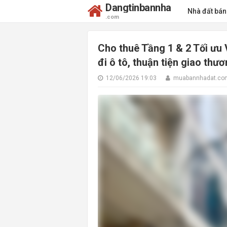
Dangtinbannha
Nhà đất bá
.com
Cho thuê Tầng 1 & 2 Tối ưu 
đi ô tô, thuận tiện giao thư
12/06/2026 19:03
muabannhadat.co