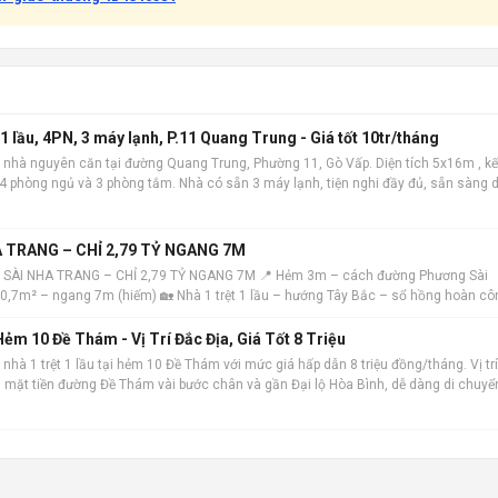
 lầu, 4PN, 3 máy lạnh, P.11 Quang Trung - Giá tốt 10tr/tháng
 nhà nguyên căn tại đường Quang Trung, Phường 11, Gò Vấp. Diện tích 5x16m , kế
m 4 phòng ngủ và 3 phòng tắm. Nhà có sẵn 3 máy lạnh, tiện nghi đầy đủ, sẵn sàng 
 địa, khu dâ
 TRANG – CHỈ 2,79 TỶ NGANG 7M
 SÀI NHA TRANG – CHỈ 2,79 TỶ NGANG 7M 📍 Hẻm 3m – cách đường Phương Sài
 40,7m² – ngang 7m (hiếm) 🏡 Nhà 1 trệt 1 lầu – hướng Tây Bắc – sổ hồng hoàn cô
ẻm 10 Đề Thám - Vị Trí Đắc Địa, Giá Tốt 8 Triệu
nhà 1 trệt 1 lầu tại hẻm 10 Đề Thám với mức giá hấp dẫn 8 triệu đồng/tháng. Vị trí
ch mặt tiền đường Đề Thám vài bước chân và gần Đại lộ Hòa Bình, dễ dàng di chuyể
m. Ngôi nhà