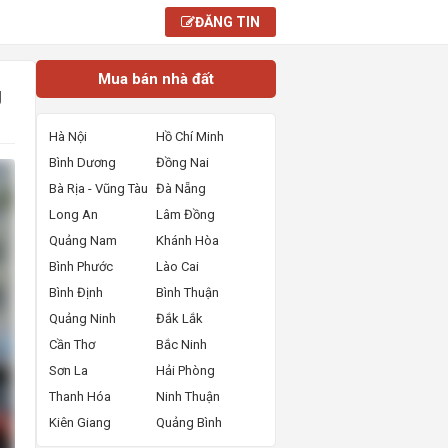
ĐĂNG TIN
Mua bán nhà đất
g
Hà Nội
Hồ Chí Minh
Bình Dương
Đồng Nai
Bà Rịa - Vũng Tàu
Đà Nẵng
Long An
Lâm Đồng
Quảng Nam
Khánh Hòa
Bình Phước
Lào Cai
Bình Định
Bình Thuận
Quảng Ninh
Đắk Lắk
Cần Thơ
Bắc Ninh
Sơn La
Hải Phòng
Thanh Hóa
Ninh Thuận
Kiên Giang
Quảng Bình