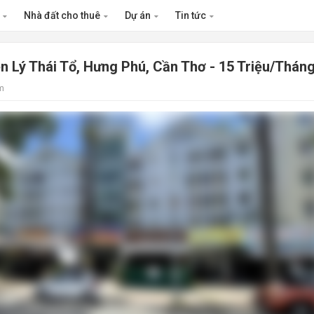
n
Nhà đất cho thuê
Dự án
Tin tức
n Lý Thái Tổ, Hưng Phú, Cần Thơ - 15 Triệu/Thán
m