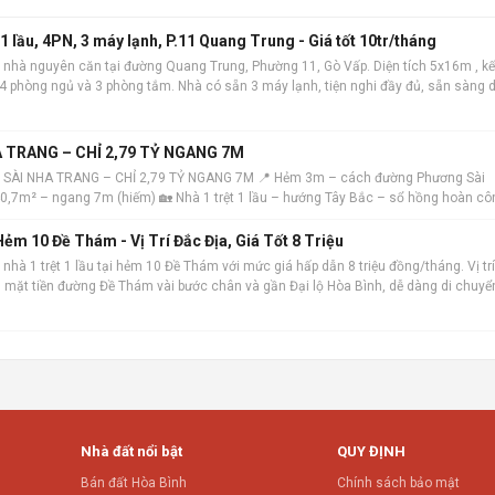
 lầu, 4PN, 3 máy lạnh, P.11 Quang Trung - Giá tốt 10tr/tháng
 nhà nguyên căn tại đường Quang Trung, Phường 11, Gò Vấp. Diện tích 5x16m , kế
m 4 phòng ngủ và 3 phòng tắm. Nhà có sẵn 3 máy lạnh, tiện nghi đầy đủ, sẵn sàng 
 địa, khu dâ
 TRANG – CHỈ 2,79 TỶ NGANG 7M
 SÀI NHA TRANG – CHỈ 2,79 TỶ NGANG 7M 📍 Hẻm 3m – cách đường Phương Sài
 40,7m² – ngang 7m (hiếm) 🏡 Nhà 1 trệt 1 lầu – hướng Tây Bắc – sổ hồng hoàn cô
ẻm 10 Đề Thám - Vị Trí Đắc Địa, Giá Tốt 8 Triệu
nhà 1 trệt 1 lầu tại hẻm 10 Đề Thám với mức giá hấp dẫn 8 triệu đồng/tháng. Vị trí
ch mặt tiền đường Đề Thám vài bước chân và gần Đại lộ Hòa Bình, dễ dàng di chuyể
m. Ngôi nhà
Nhà đất nổi bật
QUY ĐỊNH
Bán đất Hòa Bình
Chính sách bảo mật