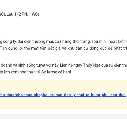
C), Lầu 1 (2 PN, 1 WC)
công ty, đại diện thương mại, cửa hàng thời trang, spa mini, hoặc kết 
 Tận dụng lợi thế mặt tiền đắt giá và khu dân cư đông đúc để phát tr
 doanh và sinh sống tuyệt vời này. Liên hệ ngay Thúy Nga qua số điện th
ếp lịch xem nhà thực tế. Số lượng có hạn!
cho-thue/cho-thue-shophouse-mat-tien-ly-thai-to-hung-phu-can-tho-