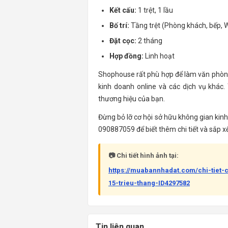
Kết cấu:
1 trệt, 1 lầu
Bố trí:
Tầng trệt (Phòng khách, bếp, W
Đặt cọc:
2 tháng
Hợp đồng:
Linh hoạt
Shophouse rất phù hợp để làm văn phòng 
kinh doanh online và các dịch vụ khác.
thương hiệu của bạn.
Đừng bỏ lỡ cơ hội sở hữu không gian kinh
090887059 để biết thêm chi tiết và sắp x
📷 Chi tiết hình ảnh tại:
https://muabannhadat.com/chi-tiet-
15-trieu-thang-ID4297582
Tin liên quan