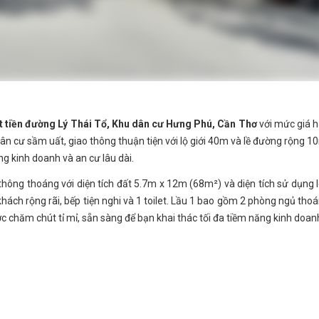
ặt tiền đường Lý Thái Tổ, Khu dân cư Hưng Phú, Cần Thơ
với mức giá 
u dân cư sầm uất, giao thông thuận tiện với lộ giới 40m và lề đường rộng 1
ng kinh doanh và an cư lâu dài.
thông thoáng với diện tích đất 5.7m x 12m (68m²) và diện tích sử dụng 
hách rộng rãi, bếp tiện nghi và 1 toilet. Lầu 1 bao gồm 2 phòng ngủ tho
ợc chăm chút tỉ mỉ, sẵn sàng để bạn khai thác tối đa tiềm năng kinh doan