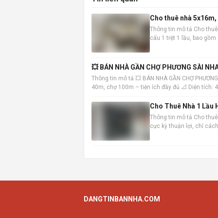
Cho thuê nhà 5x16m, 1
Thông tin mô tả Cho thuê
cấu 1 trệt 1 lầu, bao gồ
vào ở ngay. Vị trí nhà đắc
💥 BÁN NHÀ GẦN CHỢ PHƯƠNG SÀI NHA
Thông tin mô tả 💥 BÁN NHÀ GẦN CHỢ PHƯƠNG
40m, chợ 100m – tiện ích đầy đủ 📐 Diện tích:
Trệt: khách
Cho Thuê Nhà 1 Lầu H
Thông tin mô tả Cho thuê 
cực kỳ thuận lợi, chỉ cá
đến các khu vực trung tâ
DANGTINBANNHA.COM