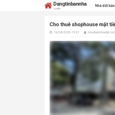
Dangtinbannha
Nhà đất bá
.com
Cho thuê shophouse mặt tiề
16/04/2026 19:01
muabannhadat.co