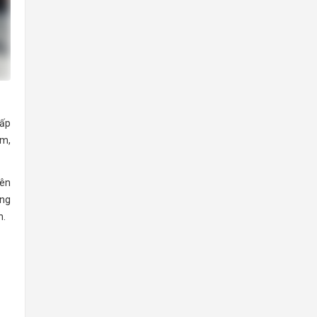
hấp
0m,
lên
áng
h.